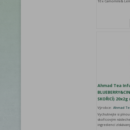
10 x Camomile& Lem
Ahmad Tea Inf
BLUEBERRY&CI
SKOŘICÍ) 20x2g 
Výrobce:
Ahmad Te
Vychutnejte si plno
skořicovým nádeche
ingrediencí získávan