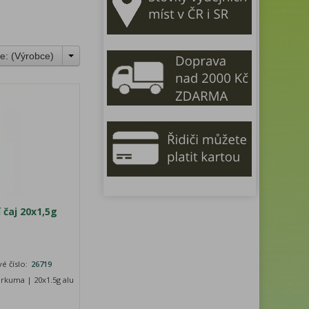
e: (
Výrobce
)
čaj 20x1,5g
é číslo:
26719
urkuma | 20x1.5g alu