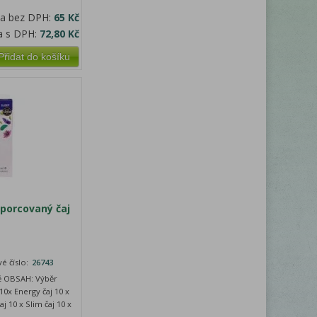
na bez DPH:
65 Kč
a s DPH:
72,80 Kč
Přidat do košíku
porcovaný čaj
é číslo:
26743
tě OBSAH: Výběr
10x Energy čaj 10 x
j 10 x Slim čaj 10 x