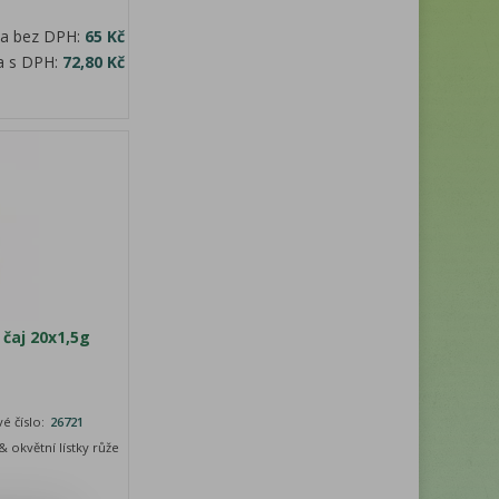
na bez DPH:
65 Kč
a s DPH:
72,80 Kč
čaj 20x1,5g
é číslo:
26721
 okvětní lístky růže