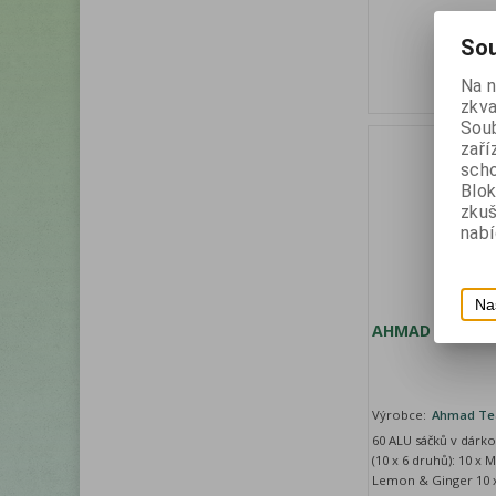
Sou
Na 
zkva
Soub
zaří
scho
Blok
zku
nabí
Na
AHMAD TEA Herb
Výrobce:
Ahmad Te
60 ALU sáčků v dárk
(10 x 6 druhů): 10 x 
Lemon & Ginger 10 x