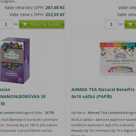
ongrass...
Vaše cena bez DPH:
207,60 Kč
Vaše ce
Vaše cena s DPH:
232,50 Kč
Vaše cen
ks
ks
Přidat do košíku
usion
AHMAD TEA Natural Benefits 
NNAMON(BORŮVKA SE
6x10 sáčků (PAPÍR)
(6)
a London
Katalogové číslo:
26739
Výrobce:
Ahmad Tea London
Katalogov
u chuť šťavnatých borůvek s jemným
60 ALU sáčků v dárkové papírové kaze
m. Ovocný čaj ze 100 % přírodních
funkčních bylinných čajů (10 x 6 druhů): 
ých pouze z prvotřídních surovi
Beauty čaj 10 x Immune čaj 10 x Digest ča
Sleep čaj ...