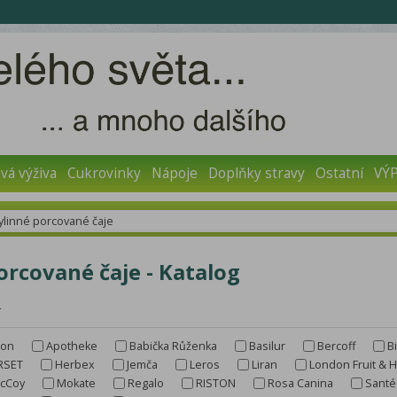
vá výživa
Cukrovinky
Nápoje
Doplňky stravy
Ostatní
VÝ
ylinné porcované čaje
orcované čaje - Katalog
r
don
Apotheke
Babička Růženka
Basilur
Bercoff
B
RSET
Herbex
Jemča
Leros
Liran
London Fruit & 
cCoy
Mokate
Regalo
RISTON
Rosa Canina
Santé