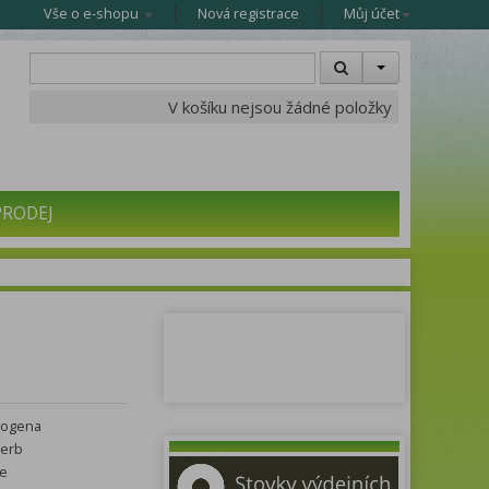
Vše o e-shopu
Nová registrace
Můj účet
V košíku nejsou žádné položky
PRODEJ
iogena
Herb
e