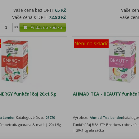
Vaše cena bez DPH:
65 Kč
Vaše ce
Vaše cena s DPH:
72,80 Kč
Vaše cen
ks
Přidat do košíku
ě
Není na skladě
ERGY funkční čaj 20x1,5g
AHMAD TEA - BEAUTY funkční 
a London
Katalogové číslo:
26720
Výrobce:
Ahmad Tea London
Katalogov
rapefruit, guarana & maté | 20x1.5g
Funkční čaj BEAUTY Broskev, rohovník &
| 20x1.5g alu sáčků