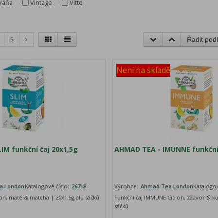
Váňa
Vintage
Vitto
5
Řadit podl
Není na skladě
IM funkční čaj 20x1,5g
AHMAD TEA - IMUNNE funkční 
a London
Katalogové číslo:
26718
Výrobce:
Ahmad Tea London
Katalogov
rón, maté & matcha | 20x1.5g alu sáčků
Funkční čaj IMMUNE Citrón, zázvor & k
sáčků