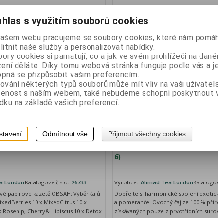
Vaše cena bez DPH:
65 Kč
Vaše ce
hlas s využitím souborů cookies
Vaše cena s DPH:
72,80 Kč
Vaše cen
našem webu pracujeme se soubory cookies, které nám pomáh
litnit naše služby a personalizovat nabídky.
ory cookies si pamatují, co a jak ve svém prohlížeči na dan
zení děláte. Díky tomu webová stránka funguje podle vás a j
pná se přizpůsobit vašim preferencím.
ování některých typů souborů může mít vliv na vaši uživatel
šenost s naším webem, také nebudeme schopni poskytnout
dku na základě vašich preferencí.
stavení
Odmítnout vše
Přijmout všechny cookies
alist BÍLÝ 6X10sáčků
Ahmad Tea Infusion MANGO
6)
a London
Katalogové číslo:
26733
Výrobce:
Ahmad Tea London
Katalogov
ové papírové kazetě OBSAH: Výběr čajů
Dopřejte si harmonické spojení exotic
MixedBerries 10 x MixedCitrus 10 x
a pomeranče. Ovocný čaj ze 100 % přír
 Rosehip, Cherry& Hibiscus 10 x Detox
získávaných pouze z prvotřídních surov