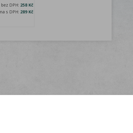
a bez DPH:
258 Kč
ena s DPH:
289 Kč
Kontakt
E-mail:
info@velkoobchodscajem.cz
Telefon:
+420 603 254 227