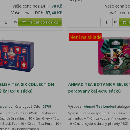
Vaše cena bez DPH:
78 Kč
Vaše cena b
Vaše cena s DPH:
87,40 Kč
Vaše cena
ks
ks
Přidat do košíku
Není na skladě
LISH TEA SIX COLLECTION
AHMAD TEA BOTANICA SELECT
 čaj 6x10 sáčků
porcovaný čaj 4x10 sáčků
a London
Katalogové číslo:
26761
Výrobce:
Ahmad Tea London
Katalogov
ní plechové dóze OBSAH: • Výběr čajů
Speciální řada ve spolupráci s Pražsko
 English Breakfast • 10 x Earl Grey • 10 x
zahradou v Tróji; zakoupením kazety př
t Black Tea • 10 x Green Tea Pure • 10 x
10 Kč na projekt ochrany přírody PBZ)
ss • 10 x Peppermint &...