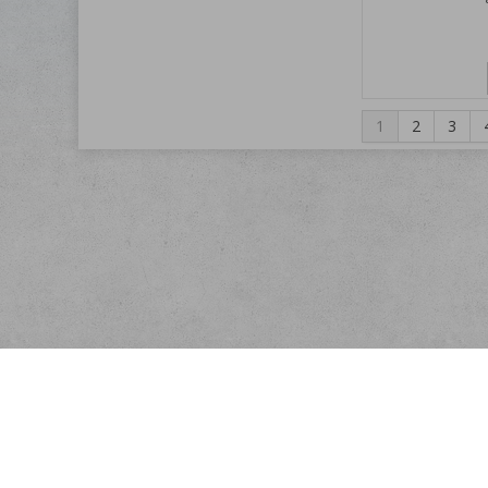
1
2
3
Menu
O nás
Rychlá objednávka
Doprava
Obchodní podmínky
Registrace partnera
Kontakt
Ochrana osobních údajů