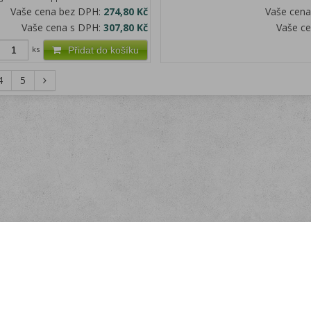
Vaše cena bez DPH:
274,80 Kč
Vaše cen
Vaše cena s DPH:
307,80 Kč
Vaše c
ks
Přidat do košíku
4
5