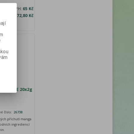
na bez DPH:
65 Kč
a s DPH:
72,80 Kč
ají
ém
e
skou
 vám
&ORANGE 20x2g
é číslo:
26738
kých příchutí manga
odních ingrediencí
in.