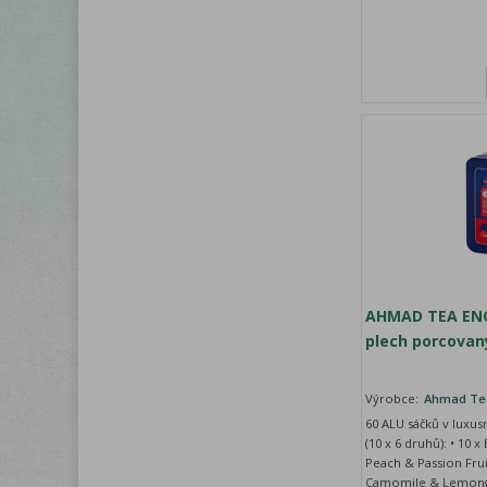
AHMAD TEA ENG
plech porcovaný
Výrobce:
Ahmad Te
60 ALU sáčků v luxus
(10 x 6 druhů): • 10 x
Peach & Passion Frui
Camomile & Lemongra