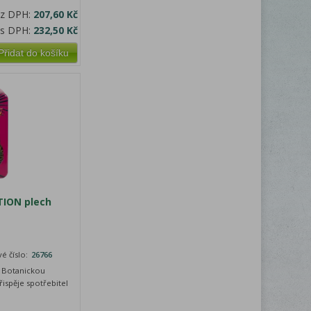
ez DPH:
207,60 Kč
 s DPH:
232,50 Kč
Přidat do košíku
ION plech
é číslo:
26766
u Botanickou
ispěje spotřebitel