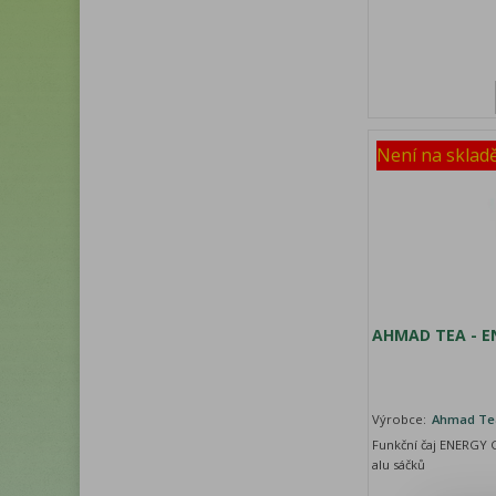
Není na sklad
AHMAD TEA - EN
Výrobce:
Ahmad Te
Funkční čaj ENERGY G
alu sáčků