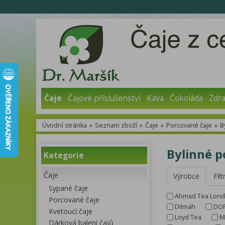
Čaje
Čajové příslušenství
Káva
Čokoláda
Zdra
Úvodní stránka
»
Seznam zboží
»
Čaje
»
Porcované čaje
»
B
Bylinné p
Kategorie
Čaje
Výrobce
Filt
Sypané čaje
Ahmad Tea Lon
Porcované čaje
Dilmah
DO
Kvetoucí čaje
Loyd Tea
M
Dárková balení čajů