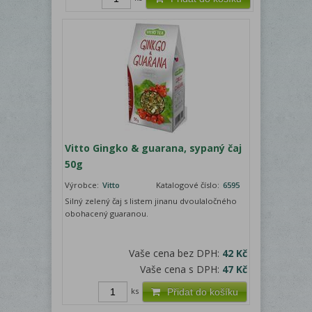
Vitto Gingko & guarana, sypaný čaj
50g
Výrobce:
Vitto
Katalogové číslo:
6595
Silný zelený čaj s listem jinanu dvoulaločného
obohacený guaranou.
Vaše cena bez DPH:
42 Kč
Vaše cena s DPH:
47 Kč
ks
Přidat do košíku