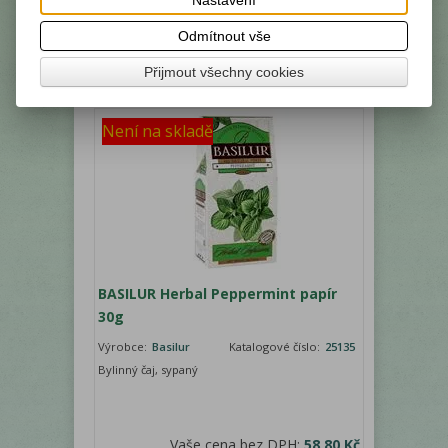
Vaše cena bez DPH:
62,40 Kč
Odmítnout vše
Vaše cena s DPH:
69,90 Kč
Přijmout všechny cookies
Není na skladě
BASILUR Herbal Peppermint papír
30g
Výrobce:
Basilur
Katalogové číslo:
25135
Bylinný čaj, sypaný
Vaše cena bez DPH:
58,80 Kč