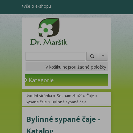
Vše o e-shopu
V košíku nejsou žádné položky
Kategorie
Úvodní stránka
»
Seznam zboží
»
Čaje
»
Sypané čaje
»
Bylinné sypané čaje
Bylinné sypané čaje -
Katalog