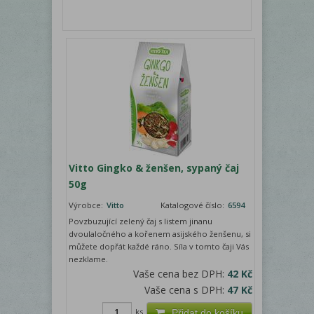
Vitto Gingko & ženšen, sypaný čaj
50g
Výrobce:
Vitto
Katalogové číslo:
6594
Povzbuzující zelený čaj s listem jinanu
dvoulaločného a kořenem asijského ženšenu, si
můžete dopřát každé ráno. Síla v tomto čaji Vás
nezklame.
Vaše cena bez DPH:
42 Kč
Vaše cena s DPH:
47 Kč
ks
Přidat do košíku