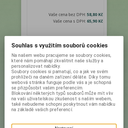
Vaše cena bez DPH:
58,80 Kč
Vaše cena s DPH:
65,90 Kč
Souhlas s využitím souborů cookies
Není na skladě
Na našem webu pracujeme se soubory cookies,
které nám pomáhají zkvalitnit naše služby a
personalizovat nabídky.
Soubory cookies si pamatují, co a jak ve svém
prohlížeči na daném zařízení děláte. Díky tomu
webová stránka funguje podle vás a je schopná
se přizpůsobit vašim preferencím.
BASILUR- Tea Moods Thyme papír
Blokování některých typů souborů může mít vliv
75g
na vaši uživatelskou zkušenost s naším webem,
také nebudeme schopni poskytnout vám nabídku
Výrobce:
Basilur
Katalogové číslo:
25134
na základě vašich preferencí.
Černý čaj s ochucujícími částmi rostlin, sypaný
Nastavení