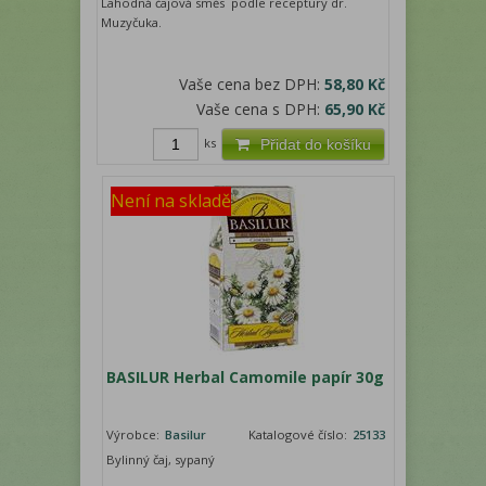
Lahodná čajová směs podle receptury dr.
Muzyčuka.
Vaše cena bez DPH:
58,80 Kč
Vaše cena s DPH:
65,90 Kč
ks
Přidat do košíku
Není na skladě
BASILUR Herbal Camomile papír 30g
Výrobce:
Basilur
Katalogové číslo:
25133
Bylinný čaj, sypaný