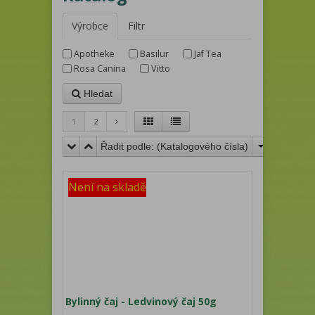
Výrobce
Filtr
Apotheke
Basilur
Jaf Tea
Rosa Canina
Vitto
Hledat
1
2
Řadit podle: (
Katalogového čísla
)
Není na skladě
Bylinný čaj - Ledvinový čaj 50g