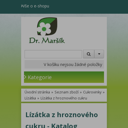
Vše o e-shopu
V košíku nejsou žádné položky
Kategorie
Úvodní stránka
»
Seznam zboží
»
Cukrovinky
»
Lízátka
»
Lízátka z hroznového cukru
Lízátka z hroznového
cukru - Katalog