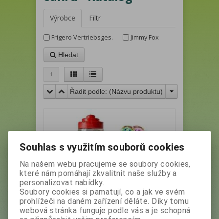
Výrobce
Filtr
Frigero Vertriebsges.
Jimmy Fox
Hledat
1
Řadit podle: (
Názvu produktu
)
Souhlas s využitím souborů cookies
Na našem webu pracujeme se soubory cookies,
které nám pomáhají zkvalitnit naše služby a
personalizovat nabídky.
Soubory cookies si pamatují, co a jak ve svém
JIMMY FOX ROYAL LÍZÁTKO lollipop
prohlížeči na daném zařízení děláte. Díky tomu
8g (180ks)
webová stránka funguje podle vás a je schopná