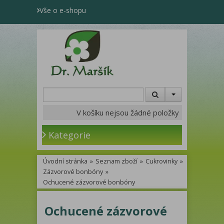
Vše o e-shopu
V košíku nejsou žádné položky
Kategorie
Úvodní stránka
»
Seznam zboží
»
Cukrovinky
»
Zázvorové bonbóny
»
Ochucené zázvorové bonbóny
Ochucené zázvorové