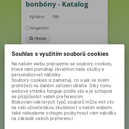
bonbóny - Katalog
Výrobce
Filtr
Gingerbon
Hledat
1
Souhlas s využitím souborů cookies
Řadit podle: (
Katalogového čísla
)
Na našem webu pracujeme se soubory cookies,
které nám pomáhají zkvalitnit naše služby a
personalizovat nabídky.
Není na skladě
Soubory cookies si pamatují, co a jak ve svém
prohlížeči na daném zařízení děláte. Díky tomu
webová stránka funguje podle vás a je schopná
se přizpůsobit vašim preferencím.
Blokování některých typů souborů může mít vliv
na vaši uživatelskou zkušenost s naším webem,
také nebudeme schopni poskytnout vám nabídku
na základě vašich preferencí.
GINGERBON - Zázvorové bonbóny s