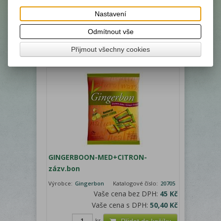
mátou 125g
Nastavení
Výrobce:
Gingerbon
Katalogové číslo:
20701
Vaše cena bez DPH:
42 Kč
Odmítnout vše
Vaše cena s DPH:
47 Kč
Přijmout všechny cookies
GINGERBOON-MED+CITRON-
zázv.bon
Výrobce:
Gingerbon
Katalogové číslo:
20705
Vaše cena bez DPH:
45 Kč
Vaše cena s DPH:
50,40 Kč
ks