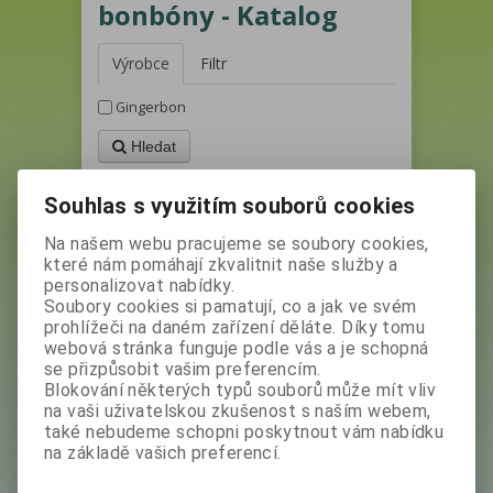
bonbóny - Katalog
Výrobce
Filtr
Gingerbon
Hledat
1
Souhlas s využitím souborů cookies
Řadit podle: (
Názvu produktu
)
Na našem webu pracujeme se soubory cookies,
které nám pomáhají zkvalitnit naše služby a
personalizovat nabídky.
Není na skladě
Soubory cookies si pamatují, co a jak ve svém
prohlížeči na daném zařízení děláte. Díky tomu
webová stránka funguje podle vás a je schopná
se přizpůsobit vašim preferencím.
Blokování některých typů souborů může mít vliv
na vaši uživatelskou zkušenost s naším webem,
také nebudeme schopni poskytnout vám nabídku
na základě vašich preferencí.
GINGERBON - Zázvorové bonbóny s