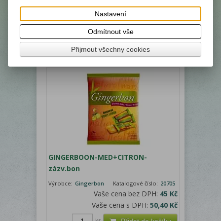
mátou 125g
Nastavení
Výrobce:
Gingerbon
Katalogové číslo:
20701
Vaše cena bez DPH:
42 Kč
Odmítnout vše
Vaše cena s DPH:
47 Kč
Přijmout všechny cookies
GINGERBOON-MED+CITRON-
zázv.bon
Výrobce:
Gingerbon
Katalogové číslo:
20705
Vaše cena bez DPH:
45 Kč
Vaše cena s DPH:
50,40 Kč
ks