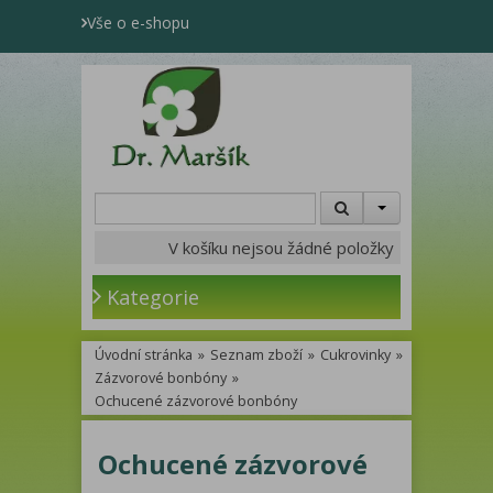
Vše o e-shopu
V košíku nejsou žádné položky
Kategorie
Úvodní stránka
»
Seznam zboží
»
Cukrovinky
»
Zázvorové bonbóny
»
Ochucené zázvorové bonbóny
Ochucené zázvorové