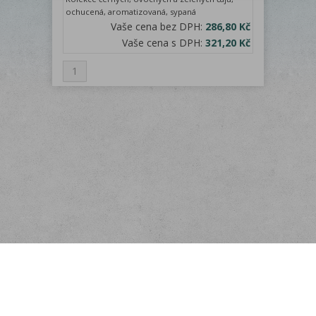
ochucená, aromatizovaná, sypaná
Vaše cena bez DPH:
286,80 Kč
Vaše cena s DPH:
321,20 Kč
1
Menu
O nás
Odběr novinek
Rychlá objednávka
Doprava