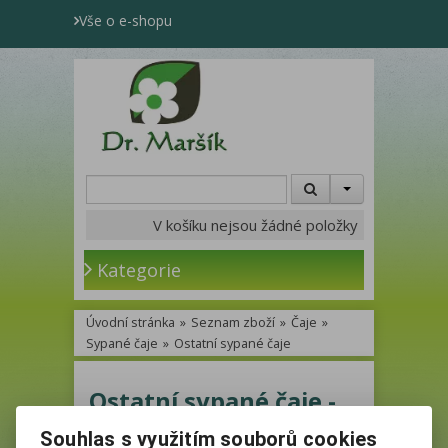
Vše o e-shopu
V košíku nejsou žádné položky
Kategorie
Úvodní stránka
»
Seznam zboží
»
Čaje
»
Sypané čaje
»
Ostatní sypané čaje
Ostatní sypané čaje -
Katalog
Souhlas s využitím souborů cookies