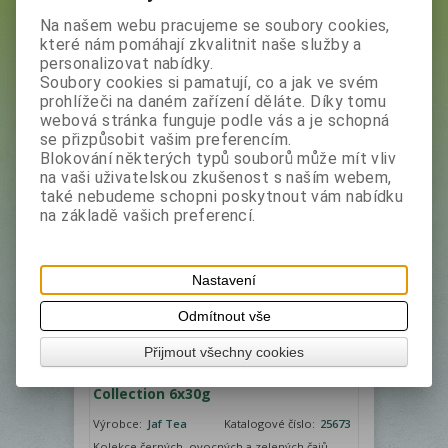
Na našem webu pracujeme se soubory cookies,
Výrobce
Filtr
které nám pomáhají zkvalitnit naše služby a
personalizovat nabídky.
Jaf Tea
Soubory cookies si pamatují, co a jak ve svém
prohlížeči na daném zařízení děláte. Díky tomu
Hledat
webová stránka funguje podle vás a je schopná
se přizpůsobit vašim preferencím.
1
Blokování některých typů souborů může mít vliv
na vaši uživatelskou zkušenost s naším webem,
Řadit podle: (
Data vytvoření
)
také nebudeme schopni poskytnout vám nabídku
na základě vašich preferencí.
Není na skladě
Nastavení
Odmítnout vše
Přijmout všechny cookies
JAFTEA Box Seasons Greeting's
Collection 6x30g
Výrobce:
Jaf Tea
Katalogové číslo:
25673
Kolekce černých, ovocných a zelených čajů,