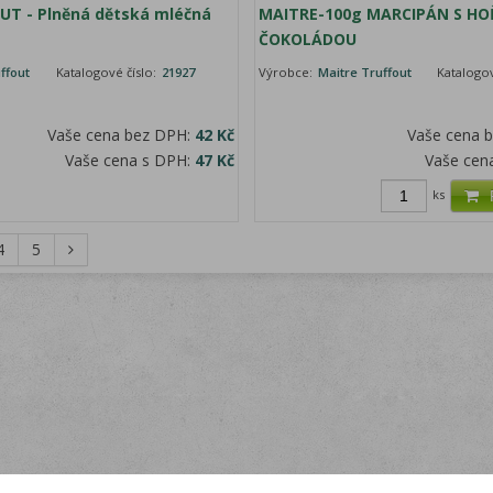
T - Plněná dětská mléčná
MAITRE-100g MARCIPÁN S H
ČOKOLÁDOU
ffout
Katalogové číslo:
21927
Výrobce:
Maitre Truffout
Katalogov
Vaše cena bez DPH:
42 Kč
Vaše cena 
Vaše cena s DPH:
47 Kč
Vaše cen
ks
4
5