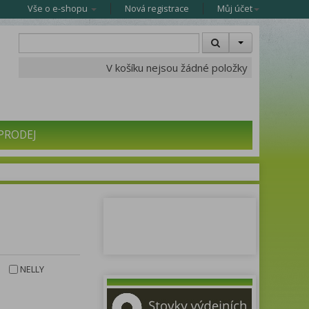
Vše o e-shopu
Nová registrace
Můj účet
V košíku nejsou žádné položky
PRODEJ
NELLY