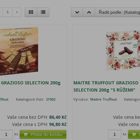
5
Řadit podle: (
Katalog
 GRAZIOSO SELECTION 200g
MAITRE TRUFFOUT GRAZIOSO
SELECTION 200g "S RŮŽEMI"
ffout
Katalogové číslo:
21902
Výrobce:
Maitre Truffout
Katalogov
Vaše cena bez DPH:
86,40 Kč
Vaše cena b
Vaše cena s DPH:
96,80 Kč
Vaše cena
ks
ks
Přidat do košíku