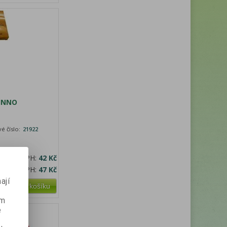
INNO
é číslo:
21922
na bez DPH:
42 Kč
cena s DPH:
47 Kč
ají
Přidat do košíku
ém
e