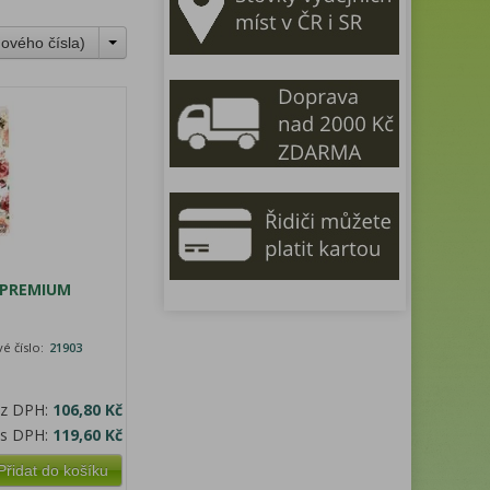
ového čísla
)
 PREMIUM
é číslo:
21903
ez DPH:
106,80 Kč
 s DPH:
119,60 Kč
Přidat do košíku