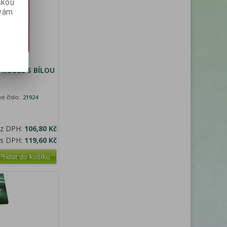
skou
 vám
 KOULE S BÍLOU
é číslo:
21924
ez DPH:
106,80 Kč
 s DPH:
119,60 Kč
Přidat do košíku