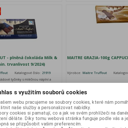
ě
T - plněná čokoláda Milk &
MAITRE GRAZIA-100g CAPPUC
n. trvanlivost 9/2024)
ffout
Katalogové číslo:
21919
Výrobce:
Maitre Truffout
Katalogov
ádové tyčinky s mléčnou náplní a
ušenek
Vaše ce
Vaše cena bez DPH:
15 Kč
hlas s využitím souborů cookies
Vaše 
Vaše cena s DPH:
16,80 Kč
našem webu pracujeme se soubory cookies, které nám pomáh
ks
litnit naše služby a personalizovat nabídky.
ory cookies si pamatují, co a jak ve svém prohlížeči na dan
zení děláte. Díky tomu webová stránka funguje podle vás a j
pná se přizpůsobit vašim preferencím.