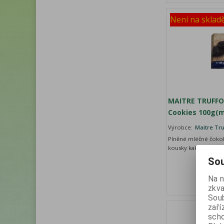
Není na sklad
MAITRE TRUFFOU
Cookies 100g(mi
Výrobce:
Maitre Tru
Plněné mléčné čokol
kousky kakaových s
Sou
Na 
zkva
Soub
zaří
scho