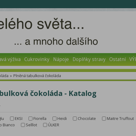
avá výživa
Cukrovinky
Nápoje
Doplňky stravy
Ostatní
VÝ
oláda
»
Plněná tabulková čokoláda
bulková čokoláda - Katalog
r
lu
EKSI
Fiorella
Heidi
Chocolate
Maitre Truffout
o Bianco
Selllot
ÚLKER