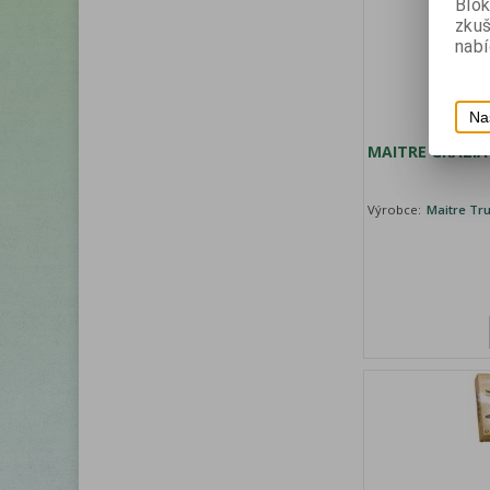
Blok
zku
nabí
Na
MAITRE GRAZIA
Výrobce:
Maitre Tru