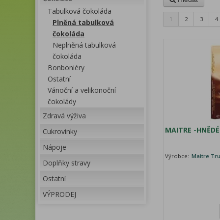
Tabulková čokoláda
1
2
3
4
Plněná tabulková
čokoláda
Neplněná tabulková
čokoláda
Bonboniéry
Ostatní
Vánoční a velikonoční
čokolády
Zdravá výživa
MAITRE -HNĚDÉ
Cukrovinky
Nápoje
Výrobce:
Maitre Tru
Doplňky stravy
Ostatní
VÝPRODEJ