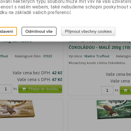
ování některých typů souborů může mít vliv na vaši uživatel
šenost s naším webem, také nebudeme schopni poskytnout
dku na základě vašich preferencí.
stavení
Odmítnout vše
Přijmout všechny cookies
-100g ESPRESSO
MAITRE TRUFFOUT Mozartovy
ČOKOLÁDOU - MALÉ 200g (10)
ffout
Katalogové číslo:
21923
Výrobce:
Maitre Truffout
Katalogov
Mozartovy koule s bílou čokoládou.
Vaše cena bez DPH:
42 Kč
Vaše cena b
Vaše cena s DPH:
47 Kč
Vaše cena
ks
Přidat do košíku
ks