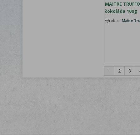
MAITRE TRUFFOU
čokoláda 100g
Výrobce:
Maitre Tru
1
2
3