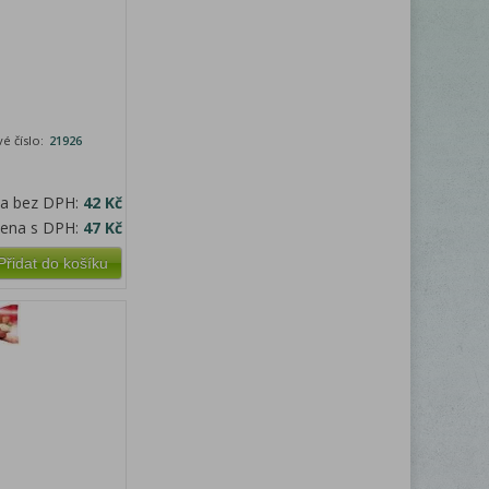
é číslo:
21926
na bez DPH:
42 Kč
cena s DPH:
47 Kč
Přidat do košíku