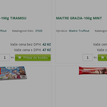
-100g TIRAMISU
MAITRE GRAZIA-100g MINT
ffout
Katalogové číslo:
21925
Výrobce:
Maitre Truffout
Katalogov
Vaše cena bez DPH:
42 Kč
Vaše ce
Vaše cena s DPH:
47 Kč
Vaše 
ks
ks
Přidat do košíku
ě