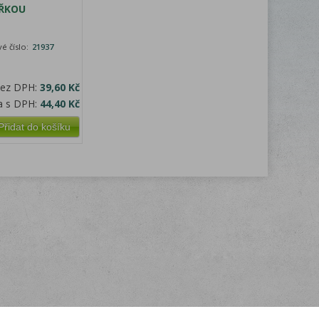
OŘKOU
é číslo:
21937
bez DPH:
39,60 Kč
a s DPH:
44,40 Kč
Přidat do košíku