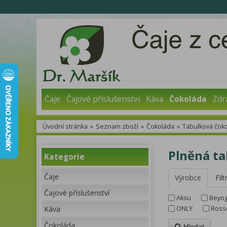
Čaje
Čajové příslušenství
Káva
Čokoláda
Zdr
Úvodní stránka
»
Seznam zboží
»
Čokoláda
»
Tabulková čok
Plněná ta
Kategorie
Čaje
Výrobce
Filt
Čajové příslušenství
Aksu
Beyog
Káva
ONLY
Ross
Čokoláda
Hledat