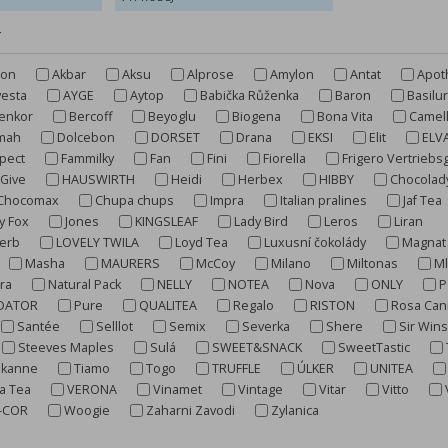
r
don
Akbar
Aksu
Alprose
Amylon
Antat
Apot
vesta
AYGE
Aytop
Babička Růženka
Baron
Basilur
enkor
Bercoff
Beyoglu
Biogena
Bona Vita
Camell
lmah
Dolcebon
DORSET
Drana
EKSI
Elit
ELV
pect
Fammilky
Fan
Fini
Fiorella
Frigero Vertriebs
Give
HAUSWIRTH
Heidi
Herbex
HIBBY
Chocolad
Chocomax
Chupa chups
Impra
Italian pralines
Jaf Tea
y Fox
Jones
KINGSLEAF
Lady Bird
Leros
Liran
Herb
LOVELY TWILA
Loyd Tea
Luxusní čokolády
Magnat
Masha
MAURERS
McCoy
Milano
Miltonas
M
ra
Natural Pack
NELLY
NOTEA
Nova
ONLY
P
DATOR
Pure
QUALITEA
Regalo
RISTON
Rosa Can
Santée
Selllot
Semix
Severka
Shere
Sir Win
Steeves Maples
Sulá
SWEET&SNACK
SweetTastic
ekanne
Tiamo
Togo
TRUFFLE
ÚLKER
UNITEA
ta Tea
VERONA
Vinamet
Vintage
Vitar
Vitto
-COR
Woogie
Zaharni Zavodi
Zylanica