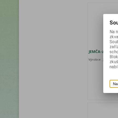
Sou
Na 
zkva
Soub
zaří
JEMČA-zelený s
scho
Blok
Výrobce:
Jemča
zku
nabí
Na