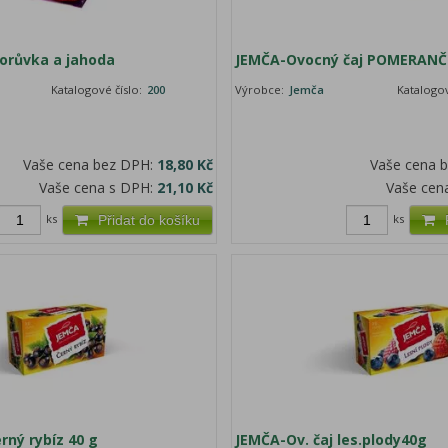
Borůvka a jahoda
JEMČA-Ovocný čaj POMERANČ 
Katalogové číslo:
200
Výrobce:
Jemča
Katalogov
Vaše cena bez DPH:
18,80 Kč
Vaše cena 
Vaše cena s DPH:
21,10 Kč
Vaše cen
ks
ks
Přidat do košíku
rný rybíz 40 g
JEMČA-Ov. čaj les.plody40g