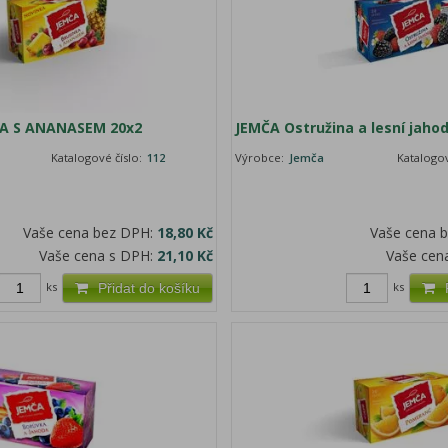
A S ANANASEM 20x2
JEMČA Ostružina a lesní jaho
Katalogové číslo:
112
Výrobce:
Jemča
Katalogov
Vaše cena bez DPH:
18,80 Kč
Vaše cena 
Vaše cena s DPH:
21,10 Kč
Vaše cen
ks
ks
Přidat do košíku