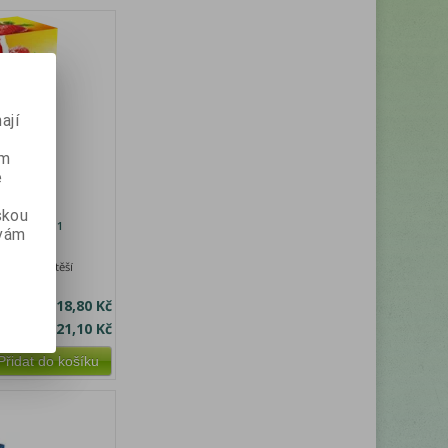
ají
ém
e
skou
é číslo:
111
 vám
dí svou
féru a potěší
 čaje.
bez DPH:
18,80 Kč
a s DPH:
21,10 Kč
Přidat do košíku