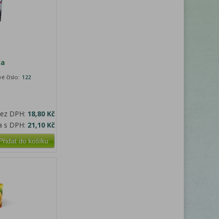
da
é číslo:
122
bez DPH:
18,80 Kč
a s DPH:
21,10 Kč
Přidat do košíku