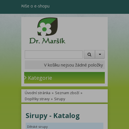
Vše o e-shopu
V košíku nejsou žádné položky
Kategorie
Úvodní stránka
»
Seznam zboží
»
Doplňky stravy
»
Sirupy
Sirupy - Katalog
Dětské sirupy