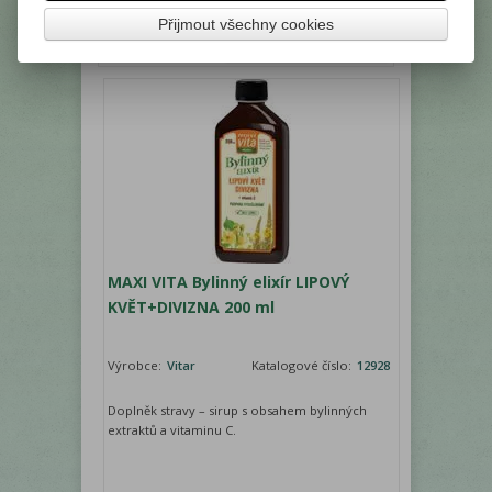
Vaše cena s DPH:
63,20 Kč
Přijmout všechny cookies
ks
Přidat do košíku
MAXI VITA Bylinný elixír LIPOVÝ
KVĚT+DIVIZNA 200 ml
Výrobce:
Vitar
Katalogové číslo:
12928
Doplněk stravy – sirup s obsahem bylinných
extraktů a vitaminu C.