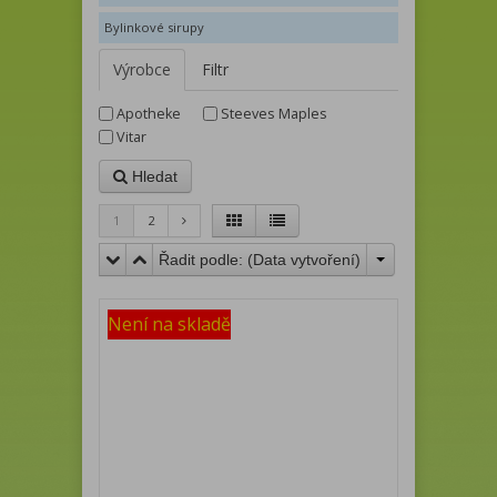
Bylinkové sirupy
Výrobce
Filtr
Apotheke
Steeves Maples
Vitar
Hledat
1
2
Řadit podle: (
Data vytvoření
)
Není na skladě