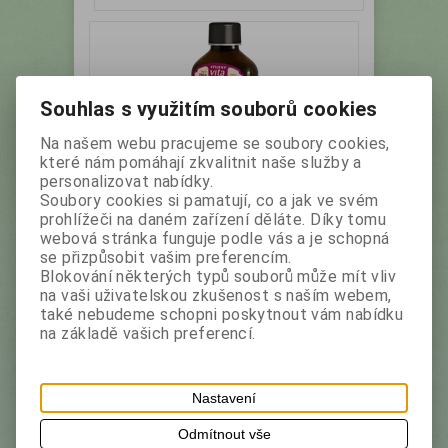
Souhlas s využitím souborů cookies
Na našem webu pracujeme se soubory cookies,
které nám pomáhají zkvalitnit naše služby a
personalizovat nabídky.
Soubory cookies si pamatují, co a jak ve svém
MAXI VITA Bylinný elixír POSÍLENÍ
prohlížeči na daném zařízení děláte. Díky tomu
IMUNITY 200 ml
webová stránka funguje podle vás a je schopná
se přizpůsobit vašim preferencím.
Blokování některých typů souborů může mít vliv
Výrobce:
Vitar
Katalogové číslo:
12927
na vaši uživatelskou zkušenost s naším webem,
také nebudeme schopni poskytnout vám nabídku
Doplněk stravy – sirup s obsahem 10 vitaminů a
na základě vašich preferencí.
bylinných extraktů.
Nastavení
Vaše cena bez DPH:
56,40 Kč
Odmítnout vše