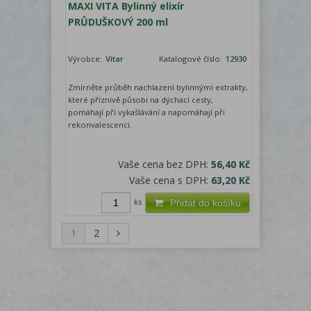
MAXI VITA Bylinný elixír
PRŮDUŠKOVÝ 200 ml
Výrobce:
Vitar
Katalogové číslo:
12930
Zmírněte průběh nachlazení bylinnými extrakty,
které příznivě působí na dýchací cesty,
pomáhají při vykašlávání a napomáhají při
rekonvalescenci.
Vaše cena bez DPH:
56,40 Kč
Vaše cena s DPH:
63,20 Kč
ks
Přidat do košíku
1
2