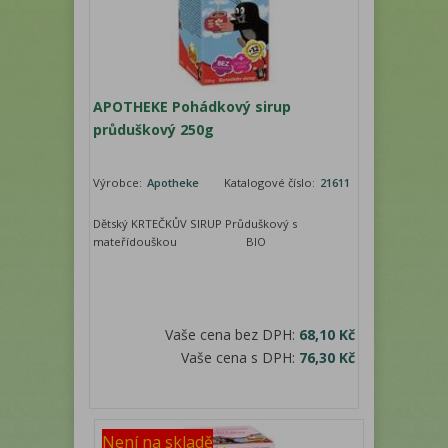
APOTHEKE Pohádkový sirup
průduškový 250g
Výrobce:
Apotheke
Katalogové číslo:
21611
Dětský KRTEČKŮV SIRUP Průduškový s
mateřídouškou BIO
Vaše cena bez DPH:
68,10 Kč
Vaše cena s DPH:
76,30 Kč
Není na skladě