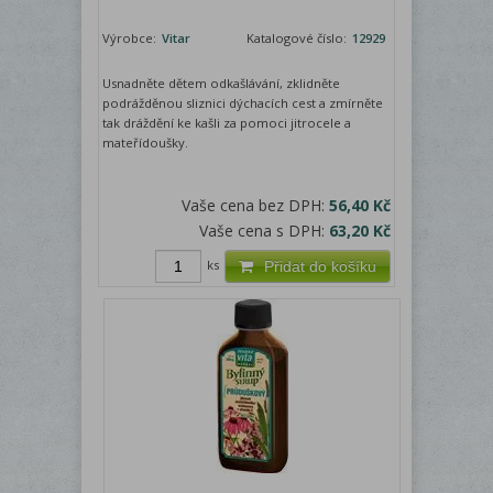
Výrobce:
Vitar
Katalogové číslo:
12929
Usnadněte dětem odkašlávání, zklidněte
podrážděnou sliznici dýchacích cest a zmírněte
tak dráždění ke kašli za pomoci jitrocele a
mateřídoušky.
Vaše cena bez DPH:
56,40 Kč
Vaše cena s DPH:
63,20 Kč
ks
Přidat do košíku