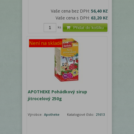
Vaše cena bez DPH:
56,40 Kč
Vaše cena s DPH:
63,20 Kč
ks
Přidat do košíku
Není na skladě
APOTHEKE Pohádkový sirup
jitrocelový 250g
Výrobce:
Apotheke
Katalogové číslo:
21613