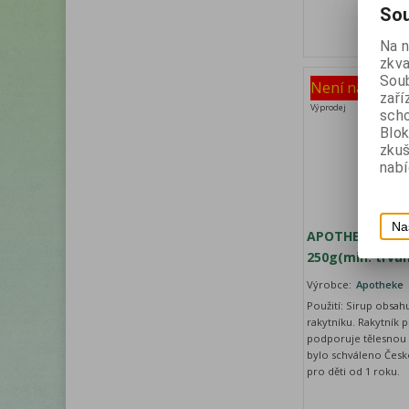
Sou
Na 
zkva
Soub
Není na sklad
zaří
Výprodej
scho
Blok
zku
nabí
Na
APOTHEKE Pohád
250g(min. trvan
Výrobce:
Apotheke
Použití: Sirup obsah
rakytníku. Rakytník 
podporuje tělesnou e
bylo schváleno Česk
pro děti od 1 roku.