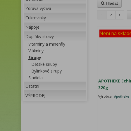
Hledat
Zdravá výživa
1
2
Cukrovinky
Nápoje
Není na sklad
Doplňky stravy
Vitamíny a minerály
Vlákniny
Sirupy
Dětské sirupy
Bylinkové sirupy
Sladidla
APOTHEKE Echin
Ostatní
320g
VÝPRODEJ
Výrobce:
Apotheke