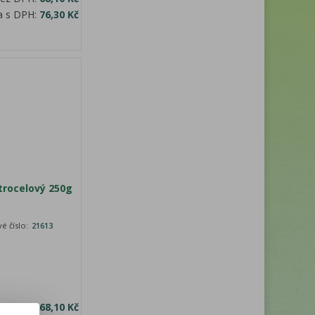
a s DPH:
76,30 Kč
trocelový 250g
é číslo:
21613
bez DPH:
68,10 Kč