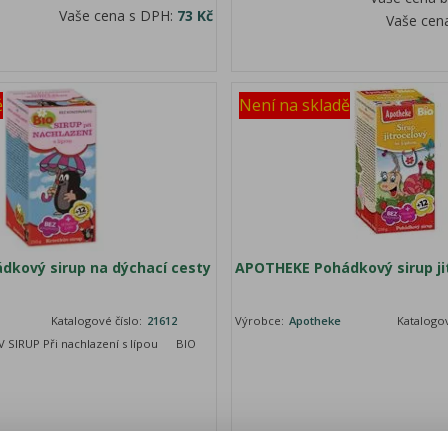
Vaše cena s DPH:
73 Kč
Vaše cen
ě
Není na skladě
kový sirup na dýchací cesty
APOTHEKE Pohádkový sirup ji
Katalogové číslo:
21612
Výrobce:
Apotheke
Katalogov
V SIRUP Při nachlazení s lípou BIO
Vaše cena bez DPH:
68,10 Kč
Vaše cena 