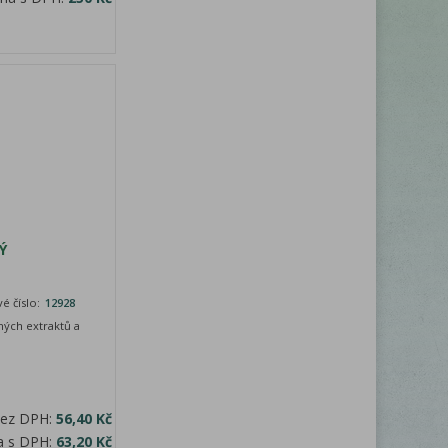
Ý
é číslo:
12928
ných extraktů a
bez DPH:
56,40 Kč
a s DPH:
63,20 Kč