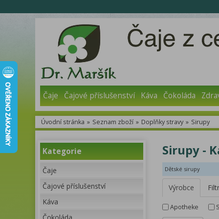
Čaje
Čajové příslušenství
Káva
Čokoláda
Zdra
Úvodní stránka
»
Seznam zboží
»
Doplňky stravy
»
Sirupy
Sirupy - 
Kategorie
Dětské sirupy
Čaje
Čajové příslušenství
Výrobce
Filt
Káva
Apotheke
Čokoláda