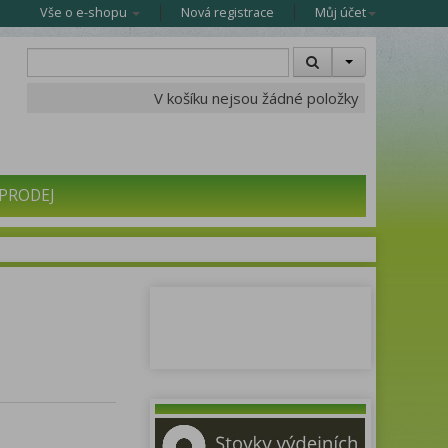
Vše o e-shopu
Nová registrace
Můj účet
V košíku nejsou žádné položky
PRODEJ