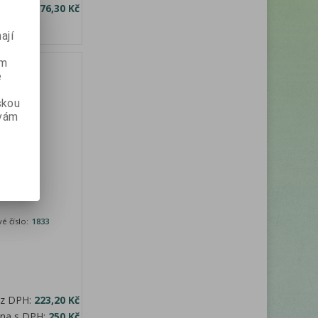
a s DPH:
76,30 Kč
ají
ém
e
skou
 vám
anadský
é číslo:
1833
ez DPH:
223,20 Kč
ena s DPH:
250 Kč