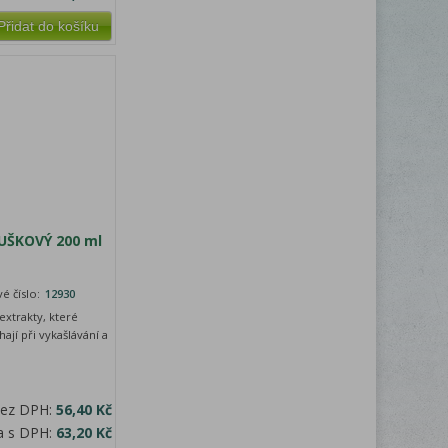
Přidat do košíku
DUŠKOVÝ 200 ml
é číslo:
12930
xtrakty, které
ají při vykašlávání a
bez DPH:
56,40 Kč
a s DPH:
63,20 Kč