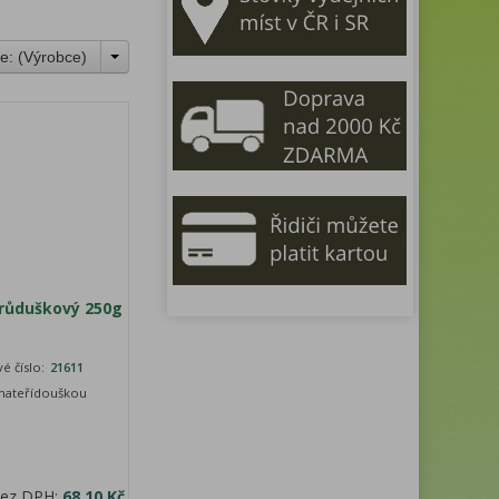
e: (
Výrobce
)
růduškový 250g
é číslo:
21611
ý s mateřídouškou
bez DPH:
68,10 Kč