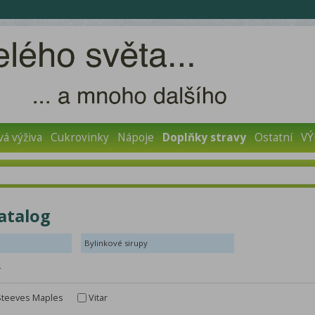
vá výživa
Cukrovinky
Nápoje
Doplňky stravy
Ostatní
VÝ
Katalog
Bylinkové sirupy
r
Steeves Maples
Vitar