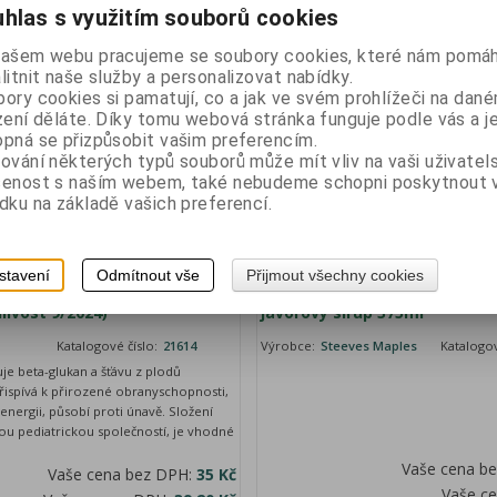
Vaše cena s DPH:
76,30 Kč
Vaše cen
hlas s využitím souborů cookies
našem webu pracujeme se soubory cookies, které nám pomáh
litnit naše služby a personalizovat nabídky.
ory cookies si pamatují, co a jak ve svém prohlížeči na dan
ě
Není na skladě
zení děláte. Díky tomu webová stránka funguje podle vás a j
pná se přizpůsobit vašim preferencím.
ování některých typů souborů může mít vliv na vaši uživatel
šenost s naším webem, také nebudeme schopni poskytnout
dku na základě vašich preferencí.
stavení
Odmítnout vše
Přijmout všechny cookies
kový sirup rakytníkový
STEEVES MAPLES Originální k
livost 9/2024)
javorový sirup 375ml
Katalogové číslo:
21614
Výrobce:
Steeves Maples
Katalogov
uje beta-glukan a šťávu z plodů
přispívá k přirozené obranyschopnosti,
nergii, působí proti únavě. Složení
ou pediatrickou společností, je vhodné
Vaše cena b
Vaše cena bez DPH:
35 Kč
Vaše c