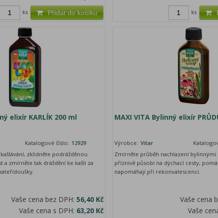
ks
ks
Přidat do košíku
ný elixír KARLÍK 200 ml
MAXI VITA Bylinný elixír PRŮ
Katalogové číslo:
12929
Výrobce:
Vitar
Katalogov
ašlávání, zklidněte podrážděnou
Zmírněte průběh nachlazení bylinnými e
st a zmírněte tak dráždění ke kašli za
příznivě působí na dýchací cesty, pomáh
mateřídoušky.
napomáhají při rekonvalescenci.
Vaše cena bez DPH:
56,40 Kč
Vaše cena 
Vaše cena s DPH:
63,20 Kč
Vaše cen