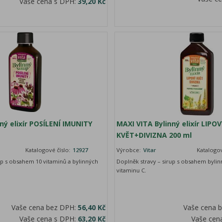
Vaše cena s DPH:
39,20 Kč
ný elixír POSÍLENÍ IMUNITY
MAXI VITA Bylinný elixír LIPOV
KVĚT+DIVIZNA 200 ml
Katalogové číslo:
12927
Výrobce:
Vitar
Katalogov
up s obsahem 10 vitaminů a bylinných
Doplněk stravy – sirup s obsahem bylin
vitaminu C.
Vaše cena bez DPH:
56,40 Kč
Vaše cena 
Vaše cena s DPH:
63,20 Kč
Vaše cen