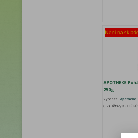
Není na sklad
APOTHEKE Pohád
250g
Výrobce:
Apotheke
(CZ) Dětský KRTEČKŮ