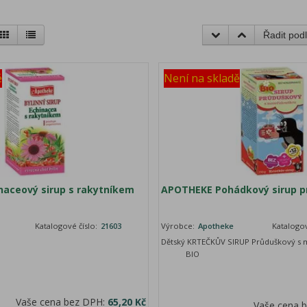
Řadit podl
ě
Není na skladě
aceový sirup s rakytníkem
APOTHEKE Pohádkový sirup p
Katalogové číslo:
21603
Výrobce:
Apotheke
Katalogov
Dětský KRTEČKŮV SIRUP Průduškov
BIO
Vaše cena bez DPH:
65,20 Kč
Vaše cena 