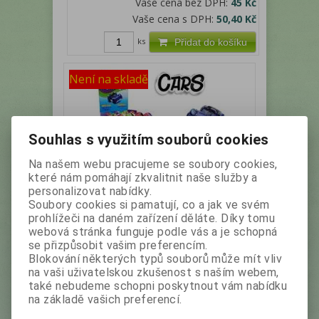
Vaše cena bez DPH:
45 Kč
Vaše cena s DPH:
50,40 Kč
ks
Přidat do košíku
Není na skladě
Souhlas s využitím souborů cookies
Na našem webu pracujeme se soubory cookies,
které nám pomáhají zkvalitnit naše služby a
personalizovat nabídky.
NOVA CARS (auto) - čokovajíčko s
Soubory cookies si pamatují, co a jak ve svém
hračkou 25g (24)
prohlížeči na daném zařízení děláte. Díky tomu
webová stránka funguje podle vás a je schopná
se přizpůsobit vašim preferencím.
Výrobce:
Nova
Katalogové číslo:
26497
Blokování některých typů souborů může mít vliv
na vaši uživatelskou zkušenost s naším webem,
Čokoladová vajíčka s hračkou. Cena je za box
také nebudeme schopni poskytnout vám nabídku
24kusů.
na základě vašich preferencí.