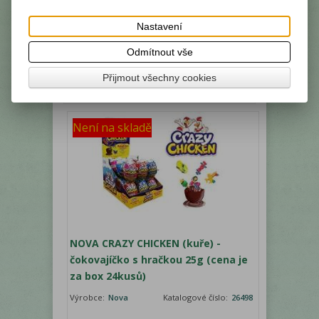
Nastavení
Vaše cena bez DPH:
187,20 Kč
Odmítnout vše
Vaše cena s DPH:
209,70 Kč
Přijmout všechny cookies
Není na skladě
NOVA CRAZY CHICKEN (kuře) -
čokovajíčko s hračkou 25g (cena je
za box 24kusů)
Výrobce:
Nova
Katalogové číslo:
26498