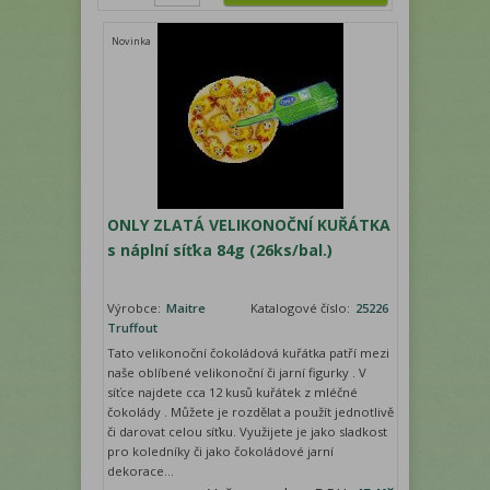
Novinka
ONLY ZLATÁ VELIKONOČNÍ KUŘÁTKA
s náplní síťka 84g (26ks/bal.)
Výrobce:
Maitre
Katalogové číslo:
25226
Truffout
Tato velikonoční čokoládová kuřátka patří mezi
naše oblíbené velikonoční či jarní figurky . V
síťce najdete cca 12 kusů kuřátek z mléčné
čokolády . Můžete je rozdělat a použít jednotlivě
či darovat celou síťku. Využijete je jako sladkost
pro koledníky či jako čokoládové jarní
dekorace...