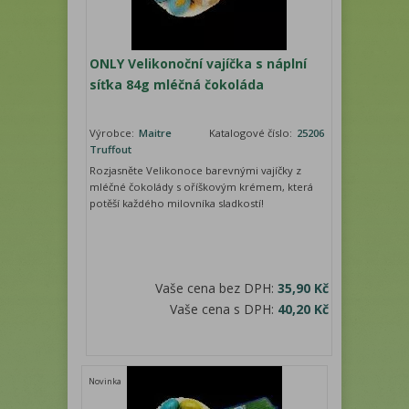
ONLY Velikonoční vajíčka s náplní
síťka 84g mléčná čokoláda
Výrobce:
Maitre
Katalogové číslo:
25206
Truffout
Rozjasněte Velikonoce barevnými vajíčky z
mléčné čokolády s oříškovým krémem, která
potěší každého milovníka sladkostí!
Vaše cena bez DPH:
35,90 Kč
Vaše cena s DPH:
40,20 Kč
Novinka