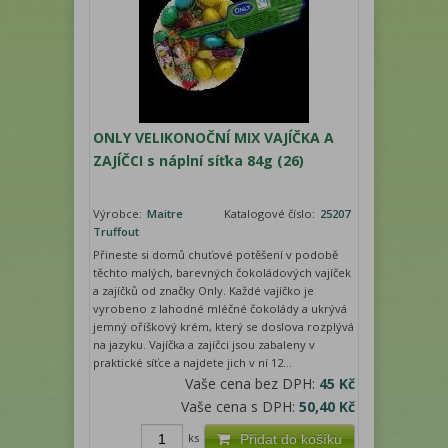
ONLY VELIKONOČNÍ MIX VAJÍČKA A
ZAJÍČCI s náplní síťka 84g (26)
Výrobce:
Maitre
Katalogové číslo:
25207
Truffout
Přineste si domů chuťové potěšení v podobě
těchto malých, barevných čokoládových vajíček
a zajíčků od značky Only. Každé vajíčko je
vyrobeno z lahodné mléčné čokolády a ukrývá
jemný oříškový krém, který se doslova rozplývá
na jazyku. Vajíčka a zajíčci jsou zabaleny v
praktické síťce a najdete jich v ní 12...
Vaše cena bez DPH:
45 Kč
Vaše cena s DPH:
50,40 Kč
ks
Přidat do košíku