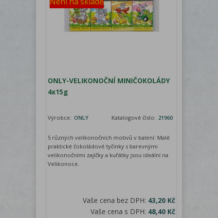
Není na skladě
ONLY-VELIKONOČNÍ MINIČOKOLÁDY
4x15g
Výrobce:
ONLY
Katalogové číslo:
21960
5 různých velikonočních motivů v balení: Malé
praktické čokoládové tyčinky s barevnými
velikonočními zajíčky a kuřátky jsou ideální na
Velikonoce.
Vaše cena bez DPH:
43,20 Kč
Vaše cena s DPH:
48,40 Kč