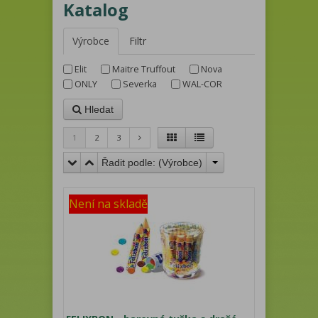
Katalog
Výrobce
Filtr
Elit
Maitre Truffout
Nova
ONLY
Severka
WAL-COR
Hledat
1
2
3
Řadit podle: (
Výrobce
)
Není na skladě