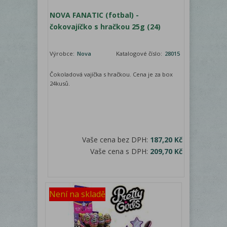
NOVA FANATIC (fotbal) -
čokovajíčko s hračkou 25g (24)
Výrobce:
Nova
Katalogové číslo:
28015
Čokoladová vajíčka s hračkou. Cena je za box
24kusů.
Vaše cena bez DPH:
187,20 Kč
Vaše cena s DPH:
209,70 Kč
Není na skladě