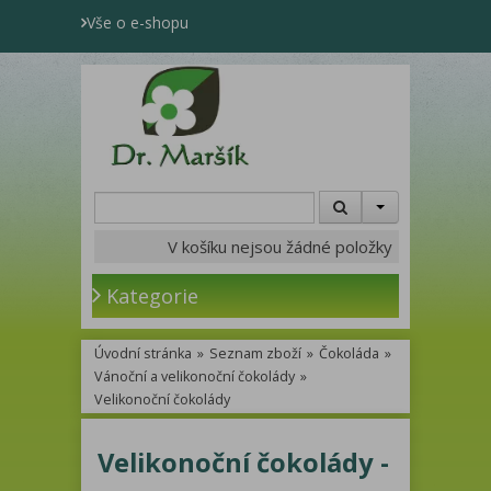
Vše o e-shopu
V košíku nejsou žádné položky
Kategorie
Úvodní stránka
»
Seznam zboží
»
Čokoláda
»
Vánoční a velikonoční čokolády
»
Velikonoční čokolády
Velikonoční čokolády -