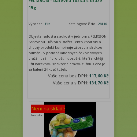
FELIXBON - barevná tužka s dražé
15g
Výrobce:
Elit
Katalogové číslo:
28110
Objevte radost a sladkost v jednom s FELIXBON
Barevnou Tužkou s Dražé! Tento kreativní a
chutný produkt kombinuje zábavu a sladkou
odměnu v podobě lahodných čokoládových
dražé. Ideální pro děti i dospělé, kteří si chtějí
užít barevnou sladkost a hravou tužku. Cena je
za balení 24 kusů tužek.
Vaše cena bez DPH:
117,60 Kč
Vaše cena s DPH:
131,70 Kč
Není na skladě
Novinka