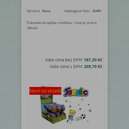
Výrobce:
Nova
Katalogové číslo:
26499
Čokoladová vajíčka s hračkou. Cena je za box
24kusů.
Vaše cena bez DPH:
187,20 Kč
Vaše cena s DPH:
209,70 Kč
Není na skladě