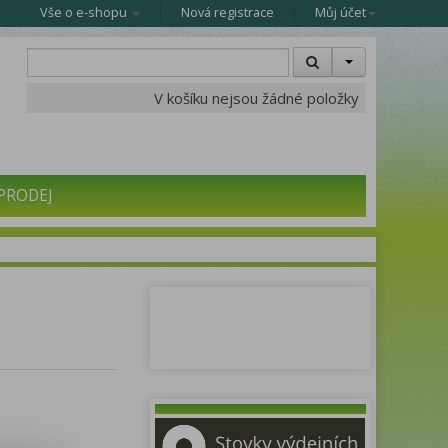
Vše o e-shopu
Nová registrace
Můj účet
V košíku nejsou žádné položky
PRODEJ