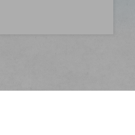
Kontakt
E-mail:
info@velkoobchodscajem.cz
Telefon:
+420 603 254 227