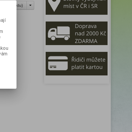
vu produktu
)
ají
ém
e
skou
 vám