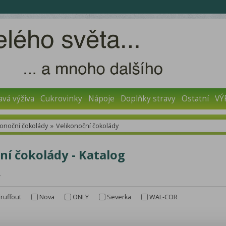
avá výživa
Cukrovinky
Nápoje
Doplňky stravy
Ostatní
VÝ
konoční čokolády
»
Velikonoční čokolády
ní čokolády - Katalog
r
Truffout
Nova
ONLY
Severka
WAL-COR