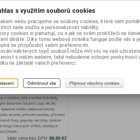
Řadit podle: (
Náz
hlas s využitím souborů cookies
našem webu pracujeme se soubory cookies, které nám pomáh
litnit naše služby a personalizovat nabídky.
ory cookies si pamatují, co a jak ve svém prohlížeči na dan
zení děláte. Díky tomu webová stránka funguje podle vás a j
pná se přizpůsobit vašim preferencím.
ování některých typů souborů může mít vliv na vaši uživatel
šenost s naším webem, také nebudeme schopni poskytnout
dku na základě vašich preferencí.
kopastelky "tučňáci" mléčná
 100g (15)
stavení
Odmítnout vše
Přijmout všechny cookies
Katalogové číslo:
28035
ky z mléčné, bílé a hořké čokolády
ým dekorem Složení: cukr 44.3%,
, kakaové máslo, kakaová hmota,
itin, aroma: přírodní vanilka, přírodní
ervené řepy, papriky, karotky, zelené
 stopy lískových oříšků, vlašských
áciíObsah...
Vaše cena bez DPH:
88,80 Kč