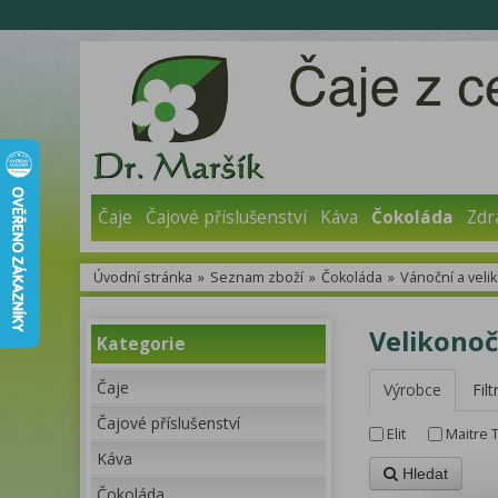
Čaje
Čajové příslušenství
Káva
Čokoláda
Zdr
Úvodní stránka
»
Seznam zboží
»
Čokoláda
»
Vánoční a veli
Velikonoč
Kategorie
Čaje
Výrobce
Filt
Čajové příslušenství
Elit
Maitre 
Káva
Hledat
Čokoláda