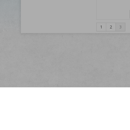
1
2
3
Menu
O nás
Rychlá objednávka
Doprava
Obchodní podmínky
Registrace partnera
Kontakt
Ochrana osobních údajů