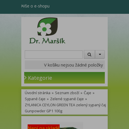
Vše o e-shopu
V košíku nejsou žádné položky
Kategorie
Úvodní stránka
»
Seznam zboží
»
Čaje
»
Sypané čaje
»
Zelené sypané čaje
»
ZYLANICA CEYLON GREEN TEA zelený sypaný čaj
Gunpowder GP1 100g
Není na skladě