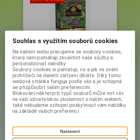
Souhlas s využitím souborů cookies
Na našem webu pracujeme se soubory cookies,
ZYLANICA CEYLON GREEN TEA
které nám pomáhají zkvalitnit naše služby a
zelený sypaný čaj Gunpowder
personalizovat nabídky.
GP1 100g
Soubory cookies si pamatují, co a jak ve svém
prohlížeči na daném zařízení děláte. Díky tomu
Vaše cena bez DPH:
62,40 Kč
webová stránka funguje podle vás a je schopná
Vaše cena s DPH:
69,90 Kč
se přizpůsobit vašim preferencím.
Produkt není skladem
Blokování některých typů souborů může mít vliv
na vaši uživatelskou zkušenost s naším webem,
také nebudeme schopni poskytnout vám nabídku
na základě vašich preferencí.
Výrobce:
Zylanica
Katalogové číslo:
25585
Nastavení
Skladem:
0 ks