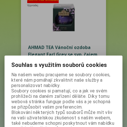
Výprodej
AHMAD TEA Vánoční ozdoba
Elegant Earl Grey se syp. čajem
v plechu(min. trv. 1.4.2025)
Souhlas s využitím souborů cookies
Vaše cena bez DPH:
60 Kč
Vaše cena s DPH:
67,20 Kč
Na našem webu pracujeme se soubory cookies,
které nám pomáhají zkvalitnit naše služby a
Produkt není skladem
personalizovat nabídky.
Soubory cookies si pamatují, co a jak ve svém
prohlížeči na daném zařízení děláte. Díky tomu
webová stránka funguje podle vás a je schopná
se přizpůsobit vašim preferencím.
Výrobce:
Ahmad Tea London
Blokování některých typů souborů může mít vliv
Katalogové číslo:
26749
na vaši uživatelskou zkušenost s naším webem,
také nebudeme schopni poskytnout vám nabídku
Skladem:
0 ks