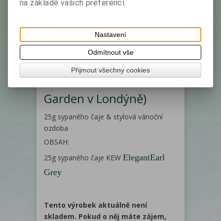
na základě vašich preferencí.
EAN:
0548810255222
Dotaz na výrobek
Doporučit výrobek
Nastavení
Tisk
KEW GARDEN BEYOND THE LEAF
Odmítnout vše
COLLECTION (spolupráce s vyhlášenou
Přijmout všechny cookies
botanickou zahradou Kew
Garden v Londýně)
25g sypaného čaje & stylová vánoční
ozdoba
OBSAH:
ElegantEarl
25g sypaného čaje KEW
Grey
Tento výrobek aktuálně není
skladem. Pokud o něj máte zájem,