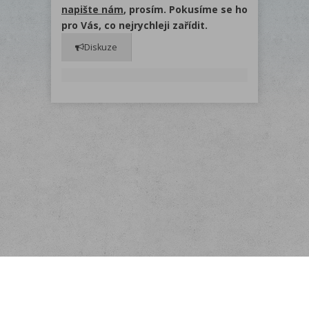
napište nám
, prosím. Pokusíme se ho
pro Vás, co nejrychleji zařídit.
Diskuze
Menu
O nás
Odběr novinek
Rychlá objednávka