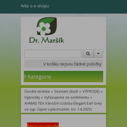
Vše o e-shopu
V košíku nejsou žádné položky
Kategorie
Úvodní stránka
»
Seznam zboží
»
VÝPRODEJ
»
Výprodej
»
Vyřazujeme ze sortimentu
»
AHMAD TEA Vánoční ozdoba Elegant Earl Grey
se syp. čajem v plechu(min. trv. 1.4.2025)
Není na skladě