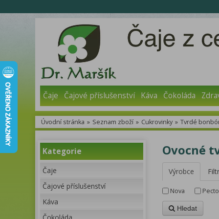
Čaje
Čajové příslušenství
Káva
Čokoláda
Zdra
Úvodní stránka
»
Seznam zboží
»
Cukrovinky
»
Tvrdé bonbó
Ovocné tv
Kategorie
Čaje
Výrobce
Filt
Čajové příslušenství
Nova
Pecto
Káva
Hledat
Čokoláda