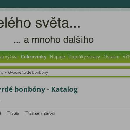
vá výživa
Cukrovinky
Nápoje
Doplňky stravy
Ostatní
VÝ
ny
»
Ovocné tvrdé bonbóny
rdé bonbóny - Katalog
r
l
Sulá
Zaharni Zavodi