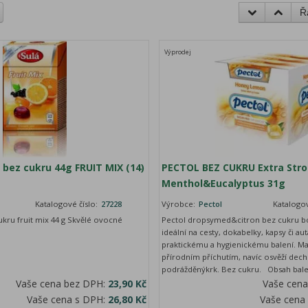
Ř
Výprodej
 bez cukru 44g FRUIT MIX (14)
PECTOL BEZ CUKRU Extra Str
Menthol&Eucalyptus 31g
Katalogové číslo:
27228
Výrobce:
Pectol
Katalogov
kru fruit mix 44 g Skvělé ovocné
Pectol dropsymed&citron bez cukru bo
ideální na cesty, dokabelky, kapsy či aut
praktickému a hygienickému balení. Ma
přírodním příchutím, navíc osvěží dech 
podrážděnýkrk. Bez cukru. Obsah balení
Vaše cena bez DPH:
23,90 Kč
Vaše cen
Vaše cena s DPH:
26,80 Kč
Vaše cena