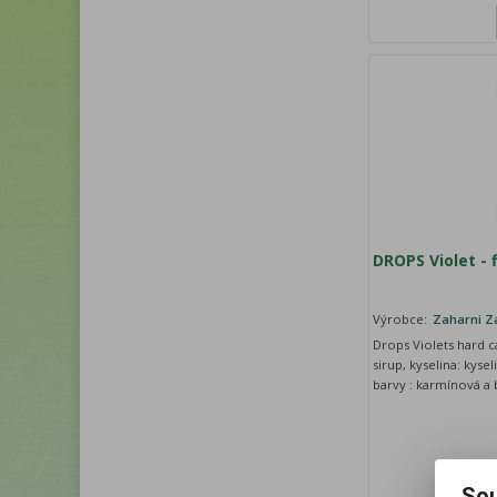
DROPS Violet - f
Výrobce:
Zaharni Z
Drops Violets hard c
sirup, kyselina: kyse
barvy : karmínová a 
Sou