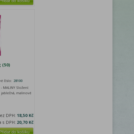
Přidat do košíku
 (50)
é číslo:
28100
- MALINY Složení:
a jablečná, malinové
bez DPH:
18,50 Kč
a s DPH:
20,70 Kč
Přidat do košíku