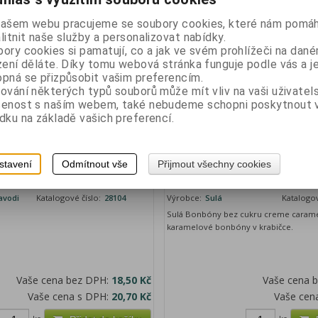
ks
ks
Přidat do košíku
našem webu pracujeme se soubory cookies, které nám pomáh
litnit naše služby a personalizovat nabídky.
ory cookies si pamatují, co a jak ve svém prohlížeči na dan
zení děláte. Díky tomu webová stránka funguje podle vás a j
pná se přizpůsobit vašim preferencím.
ování některých typů souborů může mít vliv na vaši uživatel
šenost s naším webem, také nebudeme schopni poskytnout
dku na základě vašich preferencí.
inné bonbony Grapefruit 75g
SULÁ - bonbony bez cukru 44
stavení
Odmítnout vše
Přijmout všechny cookies
CARAMEL
avodi
Katalogové číslo:
28104
Výrobce:
Sulá
Katalogov
Sulá Bonbóny bez cukru creme carame
karamelové bonbóny v krabičce.
Vaše cena bez DPH:
18,50 Kč
Vaše cena 
Vaše cena s DPH:
20,70 Kč
Vaše cen