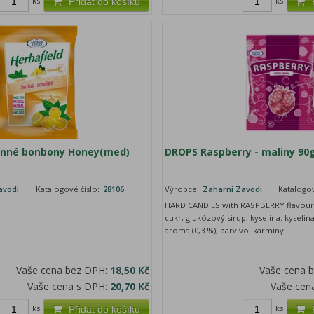
ks
ks
Přidat do košíku
linné bonbony Honey(med)
DROPS Raspberry - maliny 90g
avodi
Katalogové číslo:
28106
Výrobce:
Zaharni Zavodi
Katalogov
HARD CANDIES with RASPBERRY flavour 
cukr, glukózový sirup, kyselina: kyselin
aroma (0,3 %), barvivo: karmíny
Vaše cena bez DPH:
18,50 Kč
Vaše cena 
Vaše cena s DPH:
20,70 Kč
Vaše cen
ks
ks
Přidat do košíku