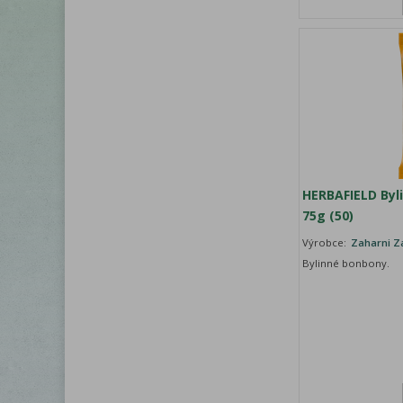
HERBAFIELD By
75g (50)
Výrobce:
Zaharni Z
Bylinné bonbony.