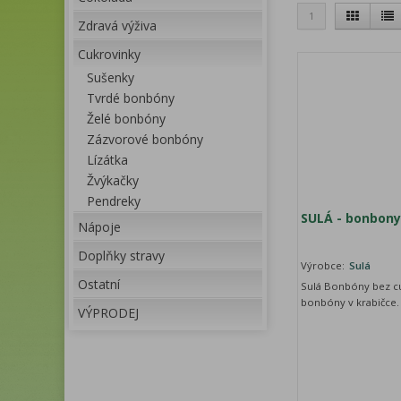
1
Zdravá výživa
Cukrovinky
Sušenky
Tvrdé bonbóny
Želé bonbóny
Zázvorové bonbóny
Lízátka
Žvýkačky
Pendreky
SULÁ - bonbony
Nápoje
Doplňky stravy
Výrobce:
Sulá
Ostatní
Sulá Bonbóny bez cu
bonbóny v krabičce.
VÝPRODEJ