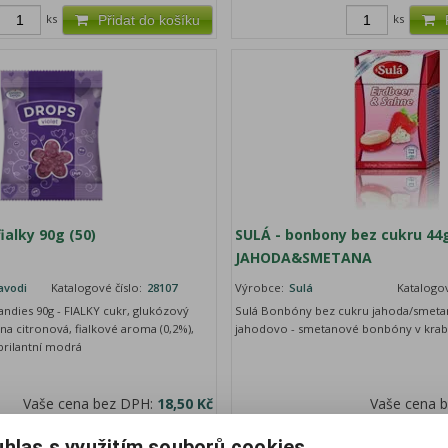
ks
ks
Přidat do košíku
ialky 90g (50)
SULÁ - bonbony bez cukru 44
JAHODA&SMETANA
avodi
Katalogové číslo:
28107
Výrobce:
Sulá
Katalogov
andies 90g - FIALKY cukr, glukózový
Sulá Bonbóny bez cukru jahoda/smetan
lina citronová, fialkové aroma (0,2%),
jahodovo - smetanové bonbóny v krab
brilantní modrá
Vaše cena bez DPH:
18,50 Kč
Vaše cena 
Vaše cena s DPH:
20,70 Kč
Vaše cen
hlas s využitím souborů cookies