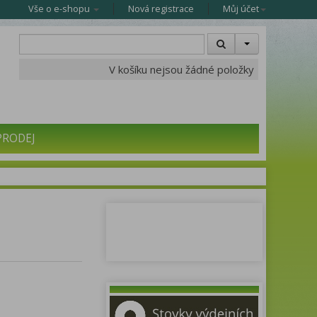
Vše o e-shopu
Nová registrace
Můj účet
V košíku nejsou žádné položky
PRODEJ