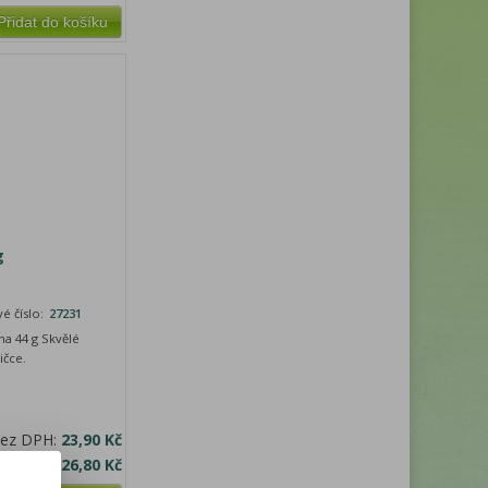
Přidat do košíku
g
é číslo:
27231
a 44 g Skvělé
ičce.
bez DPH:
23,90 Kč
a s DPH:
26,80 Kč