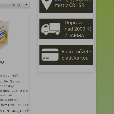
adit podle: (
)
ong
é číslo:
4907
x 20x10ks jsou
a a to díky
jílahodnou chuť díky
a zklidní
: 20 x10ks...
a bez DPH:
359 Kč
 s DPH:
402,10 Kč