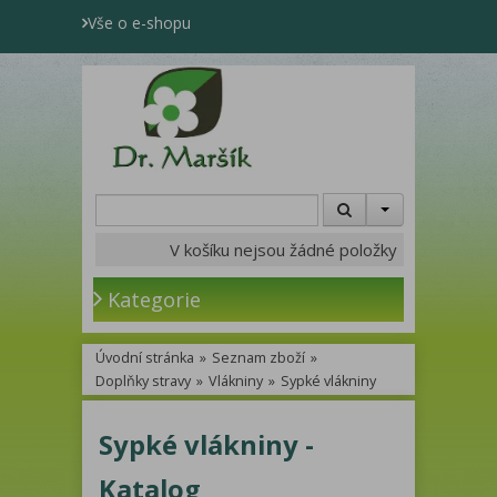
Vše o e-shopu
V košíku nejsou žádné položky
Kategorie
Úvodní stránka
»
Seznam zboží
»
Doplňky stravy
»
Vlákniny
»
Sypké vlákniny
Sypké vlákniny -
Katalog