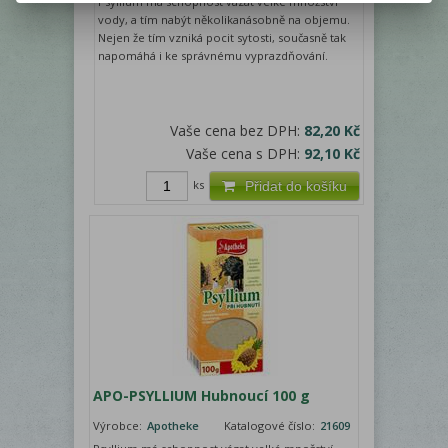
Psyllium má schopnost vázat velké množství
vody, a tím nabýt několikanásobně na objemu.
Nejen že tím vzniká pocit sytosti, současně tak
napomáhá i ke správnému vyprazdňování.
Vaše cena bez DPH:
82,20 Kč
Vaše cena s DPH:
92,10 Kč
ks
Přidat do košíku
APO-PSYLLIUM Hubnoucí 100 g
Výrobce:
Apotheke
Katalogové číslo:
21609