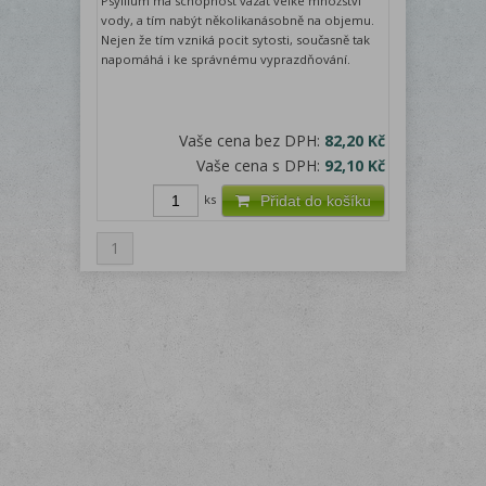
Psyllium má schopnost vázat velké množství
vody, a tím nabýt několikanásobně na objemu.
Nejen že tím vzniká pocit sytosti, současně tak
napomáhá i ke správnému vyprazdňování.
Vaše cena bez DPH:
82,20 Kč
Vaše cena s DPH:
92,10 Kč
ks
Přidat do košíku
1