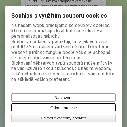
Použití: Psyllium má schopnost vázat velké
množství vody a tím nabýt několikanásobně na
objemu. Zahrnutí psyllia do stravy přispívá k
Souhlas s využitím souborů cookies
normální funkci trávicího ústrojí, napomáhá
průchodu potravy střevem. Přispívá k udržení
Na našem webu pracujeme se soubory cookies,
správné hladiny krevního cholesterolu a
které nám pomáhají zkvalitnit naše služby a
krevních lipidů.
personalizovat nabídky.
Vaše cena bez DPH:
99 Kč
Soubory cookies si pamatují, co a jak ve svém
Vaše cena s DPH:
110,90 Kč
prohlížeči na daném zařízení děláte. Díky tomu
webová stránka funguje podle vás a je schopná
ks
Přidat do košíku
se přizpůsobit vašim preferencím.
Blokování některých typů souborů může mít vliv
na vaši uživatelskou zkušenost s naším webem,
také nebudeme schopni poskytnout vám nabídku
na základě vašich preferencí.
Nastavení
Odmítnout vše
APO-PSYLLIUM Čistící 100 g
Přijmout všechny cookies
Výrobce:
Apotheke
Katalogové číslo:
21608