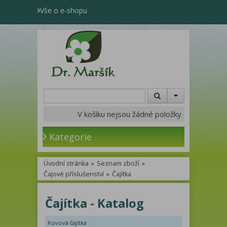
Vše o e-shopu
V košíku nejsou žádné položky
Kategorie
Úvodní stránka
»
Seznam zboží
»
Čajové příslušenství
»
Čajítka
Čajítka - Katalog
Kovová čajítka