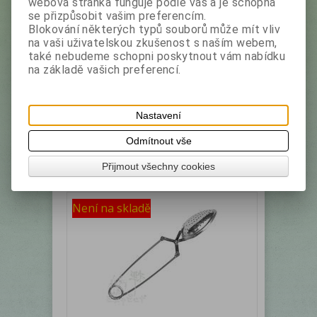
webová stránka funguje podle vás a je schopná
se přizpůsobit vašim preferencím.
Blokování některých typů souborů může mít vliv
na vaši uživatelskou zkušenost s naším webem,
také nebudeme schopni poskytnout vám nabídku
na základě vašich preferencí.
Čajítko konvička
Nastavení
Výrobce:
Expect
Katalogové číslo:
4610
Odmítnout vše
Vaše cena bez DPH:
78 Kč
Přijmout všechny cookies
Vaše cena s DPH:
94,40 Kč
Není na skladě