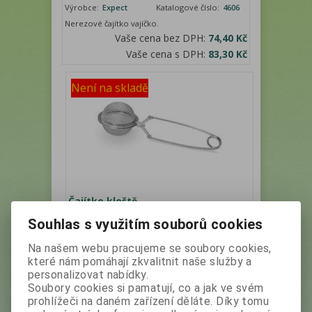
Výrobce:
Expect
Katalogové číslo:
4606
Nerezové čajítko vajíčko.
Vaše cena bez DPH:
74,40 Kč
Vaše cena s DPH:
83,30 Kč
Není na skladě
Čajítko kleště
Souhlas s využitím souborů cookies
Výrobce:
Expect
Katalogové číslo:
4605
Na našem webu pracujeme se soubory cookies,
Vaše cena bez DPH:
68,80 Kč
které nám pomáhají zkvalitnit naše služby a
Vaše cena s DPH:
83,20 Kč
personalizovat nabídky.
Soubory cookies si pamatují, co a jak ve svém
prohlížeči na daném zařízení děláte. Díky tomu
Není na skladě