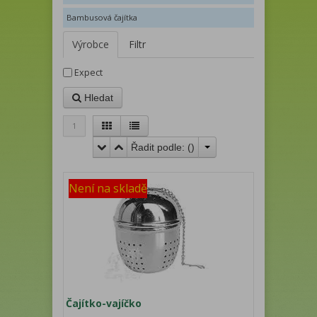
Bambusová čajítka
Výrobce
Filtr
Expect
Hledat
1
Řadit podle: (
)
Není na skladě
Čajítko-vajíčko