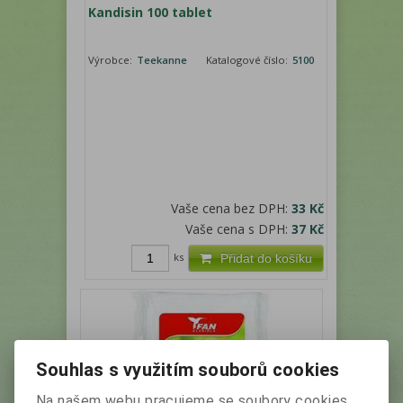
Kandisin 100 tablet
Výrobce:
Teekanne
Katalogové číslo:
5100
Vaše cena bez DPH:
33 Kč
Vaše cena s DPH:
37 Kč
ks
Přidat do košíku
Souhlas s využitím souborů cookies
Na našem webu pracujeme se soubory cookies,