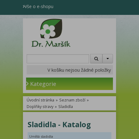
Vše o e-shopu
V košíku nejsou žádné položky
Kategorie
Úvodní stránka
»
Seznam zboží
»
Doplňky stravy
»
Sladidla
Sladidla - Katalog
Umělá sladidla