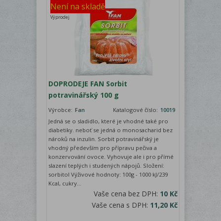
Není na skladě
Výprodej
DOPRODEJE FAN Sorbit
potravinářský 100 g
Výrobce:
Fan
Katalogové číslo:
10019
Jedná se o sladidlo, které je vhodné také pro
diabetiky. neboť se jedná o monosacharid bez
nároků na inzulin. Sorbit potravinářský je
vhodný především pro přípravu pečiva a
konzervování ovoce. Vyhovuje ale i pro přímé
slazení teplých i studených nápojů. Složení:
sorbitol Výživové hodnoty: 100g - 1000 kJ/239
Kcal, cukry...
Vaše cena bez DPH:
10 Kč
Vaše cena s DPH:
11,20 Kč