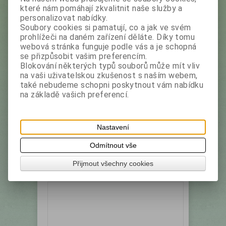
které nám pomáhají zkvalitnit naše služby a
personalizovat nabídky.
FAN Sorbit potravinářský 100 g
Soubory cookies si pamatují, co a jak ve svém
prohlížeči na daném zařízení děláte. Díky tomu
webová stránka funguje podle vás a je schopná
Výrobce:
Fan
Katalogové číslo:
6404
se přizpůsobit vašim preferencím.
Blokování některých typů souborů může mít vliv
Jedná se o sladidlo, které je vhodné také pro
diabetiky. neboť se jedná o monosacharid bez
na vaši uživatelskou zkušenost s naším webem,
nároků na inzulin. Sorbit potravinářský je
také nebudeme schopni poskytnout vám nabídku
vhodný především pro přípravu pečiva a
na základě vašich preferencí.
konzervování ovoce. Vyhovuje ale i pro přímé
slazení teplých i studených nápojů. Složení:
sorbitol Výživové hodnoty: 100g - 1000 kJ/239
Nastavení
Kcal, cukry...
Vaše cena bez DPH:
21 Kč
Odmítnout vše
Vaše cena s DPH:
23,50 Kč
Přijmout všechny cookies
ks
Přidat do košíku