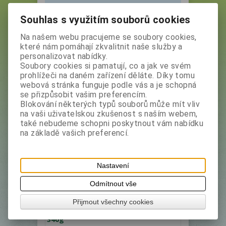
Výrobce
Filtr
Souhlas s využitím souborů cookies
London Fruit & Herb
Na našem webu pracujeme se soubory cookies,
které nám pomáhají zkvalitnit naše služby a
Hledat
personalizovat nabídky.
Soubory cookies si pamatují, co a jak ve svém
1
prohlížeči na daném zařízení děláte. Díky tomu
webová stránka funguje podle vás a je schopná
Řadit podle: (
)
se přizpůsobit vašim preferencím.
Blokování některých typů souborů může mít vliv
na vaši uživatelskou zkušenost s naším webem,
Není na skladě
také nebudeme schopni poskytnout vám nabídku
na základě vašich preferencí.
Nastavení
Odmítnout vše
LONDON HERB Dárková sada
Přijmout všechny cookies
pomeranč čaj 20x2g+ zavařenina
340g