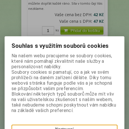
můžete dopřát každé ráno. Síla v tomto čaji Vás
nezklame.
Vaše cena bez DPH:
42 Kč
Vaše cena s DPH:
47 Kč
ks
Přidat do košíku
Souhlas s využitím souborů cookies
Není na skladě
Na našem webu pracujeme se soubory cookies,
které nám pomáhají zkvalitnit naše služby a
personalizovat nabídky.
Soubory cookies si pamatují, co a jak ve svém
prohlížeči na daném zařízení děláte. Díky tomu
webová stránka funguje podle vás a je schopná
se přizpůsobit vašim preferencím.
JAFTEA Colours of Ceylon
Blokování některých typů souborů může mít vliv
Lemongrass & Ginger papír 50g
na vaši uživatelskou zkušenost s naším webem,
také nebudeme schopni poskytnout vám nabídku
Výrobce:
Jaf Tea
Katalogové číslo:
25669
na základě vašich preferencí.
Ovocný čaj, sypaný
Nastavení