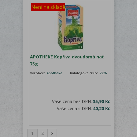
Není na skladě
APOTHEKE Kopřiva dvoudomá nať
75g
Výrobce:
Apotheke
Katalogové číslo:
7226
Vaše cena bez DPH:
35,90 Kč
Vaše cena s DPH:
40,20 Kč
1
2