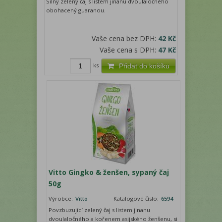
Silný zelený čaj s listem jinanu dvoulaločného
obohacený guaranou.
Vaše cena bez DPH:
42 Kč
Vaše cena s DPH:
47 Kč
ks
Přidat do košíku
Vitto Gingko & ženšen, sypaný čaj
50g
Výrobce:
Vitto
Katalogové číslo:
6594
Povzbuzující zelený čaj s listem jinanu
dvoulaločného a kořenem asijského ženšenu, si