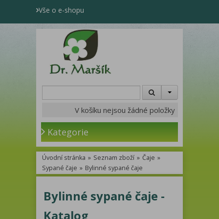
Vše o e-shopu
V košíku nejsou žádné položky
Kategorie
Úvodní stránka
»
Seznam zboží
»
Čaje
»
Sypané čaje
»
Bylinné sypané čaje
Bylinné sypané čaje -
Katalog