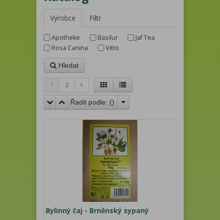
Výrobce
Filtr
Apotheke
Basilur
Jaf Tea
Rosa Canina
Vitto
Hledat
1
2
Řadit podle: (
)
Bylinný čaj - Brněnský sypaný