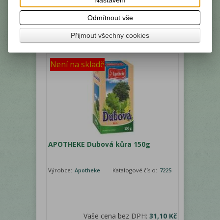
Vaše cena bez DPH:
94,80 Kč
Odmítnout vše
Vaše cena s DPH:
106,20 Kč
Přijmout všechny cookies
Není na skladě
APOTHEKE Dubová kůra 150g
Výrobce:
Apotheke
Katalogové číslo:
7225
Vaše cena bez DPH:
31,10 Kč