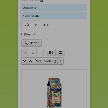
Ochucená
Neochucená
Výrobce
Filtr
Bercoff
Hledat
1
2
Řadit podle: (
)