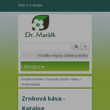
Vše o e-shopu
V košíku nejsou žádné položky
Kategorie
Úvodní stránka
»
Seznam zboží
»
Káva
»
Zrnková káva
Zrnková káva -
Katalog