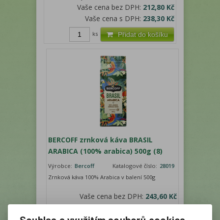
Vaše cena bez DPH:
212,80 Kč
Vaše cena s DPH:
238,30 Kč
ks
Přidat do košíku
BERCOFF zrnková káva BRASIL
ARABICA (100% arabica) 500g (8)
Výrobce:
Bercoff
Katalogové číslo:
28019
Zrnková káva 100% Arabica v balení 500g
Vaše cena bez DPH:
243,60 Kč
Vaše cena s DPH:
272,80 Kč