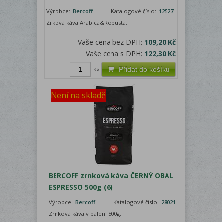
Výrobce:
Bercoff
Katalogové číslo:
12527
Zrková káva Arabica&Robusta.
Vaše cena bez DPH:
109,20 Kč
Vaše cena s DPH:
122,30 Kč
ks
Přidat do košíku
Není na skladě
BERCOFF zrnková káva ČERNÝ OBAL
ESPRESSO 500g (6)
Výrobce:
Bercoff
Katalogové číslo:
28021
Zrnková káva v balení 500g.