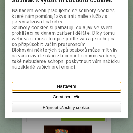
Souhlas s využitím souborů cookies
ks
Přidat do košíku
Na našem webu pracujeme se soubory cookies,
které nám pomáhají zkvalitnit naše služby a
personalizovat nabídky.
Soubory cookies si pamatují, co a jak ve svém
prohlížeči na daném zařízení děláte. Díky tomu
webová stránka funguje podle vás a je schopná
se přizpůsobit vašim preferencím.
Blokování některých typů souborů může mít vliv
na vaši uživatelskou zkušenost s naším webem,
také nebudeme schopni poskytnout vám nabídku
BERCOFF Brasil Arabica 250 g -
na základě vašich preferencí.
zrnková káva (12)
Výrobce:
Bercoff
Katalogové číslo:
12526
Nastavení
Zrnková káva Brasil Arabica.
Odmítnout vše
Vaše cena bez DPH:
109,20 Kč
Vaše cena s DPH:
122,30 Kč
Přijmout všechny cookies
ks
Přidat do košíku