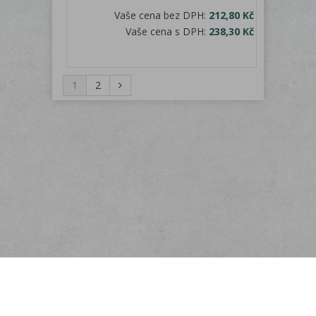
Vaše cena bez DPH:
212,80 Kč
Vaše cena s DPH:
238,30 Kč
1
2
Menu
O nás
Odběr novinek
Rychlá objednávka