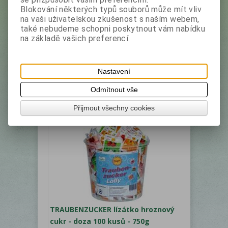
Blokování některých typů souborů může mít vliv
na vaši uživatelskou zkušenost s naším webem,
Složení lízátka 8g: glukóza, glukózový sirup,
také nebudeme schopni poskytnout vám nabídku
maltodextrin, regulátor kyselosti: kyselina
na základě vašich preferencí.
citronová E330, emulgátor E470b, umělá
aromata, umělá barviva: E102 , E133, E129, E110 .
BARVIVA E102, E129, E110 MOHOU NEPŘÍZNIVĚ
OVLIVŇOVAT ČINNOST A POZORNOST DĚTÍ....
Nastavení
Vaše cena bez DPH:
360 Kč
Vaše cena s DPH:
403,20 Kč
Odmítnout vše
ks
Přidat do košíku
Přijmout všechny cookies
TRAUBENZUCKER lízátko hroznový
cukr - doza 100 kusů - 750g