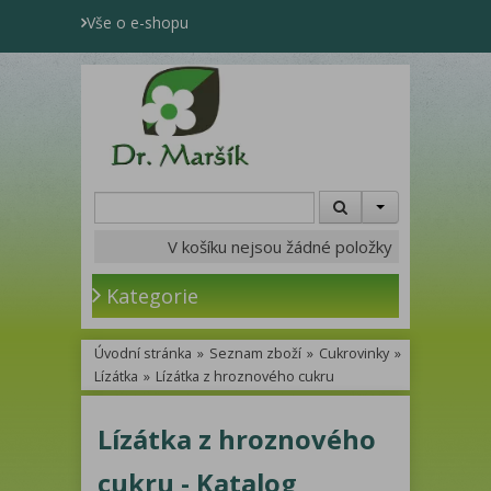
Vše o e-shopu
V košíku nejsou žádné položky
Kategorie
Úvodní stránka
»
Seznam zboží
»
Cukrovinky
»
Lízátka
»
Lízátka z hroznového cukru
Lízátka z hroznového
cukru - Katalog