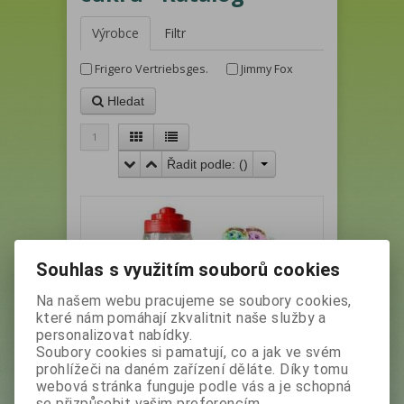
Výrobce
Filtr
Frigero Vertriebsges.
Jimmy Fox
Hledat
1
Řadit podle: (
)
Souhlas s využitím souborů cookies
Na našem webu pracujeme se soubory cookies,
které nám pomáhají zkvalitnit naše služby a
personalizovat nabídky.
Soubory cookies si pamatují, co a jak ve svém
JIMMY FOX ROYAL LÍZÁTKO lollipop
prohlížeči na daném zařízení děláte. Díky tomu
8g (180ks)
webová stránka funguje podle vás a je schopná
se přizpůsobit vašim preferencím.
Výrobce:
Jimmy Fox
Katalogové číslo:
22614