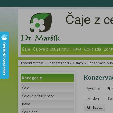
Čaje
Čajové příslušenství
Káva
Čokoláda
Zdra
Úvodní stránka
»
Seznam zboží
»
Ostatní
»
Konzervační příp
Konzervač
Kategorie
Čaje
Výrobce
Filt
Čajové příslušenství
Amylon
Be
Káva
Hledat
Čokoláda