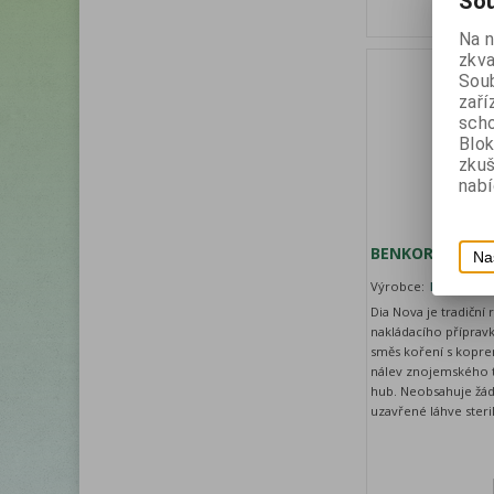
Sou
Na 
zkva
Soub
zaří
scho
Blok
zku
nabí
BENKOR-Dia No
Na
Výrobce:
Benkor
Dia Nova je tradiční
nakládacího přípravk
směs koření s kopre
nálev znojemského t
hub. Neobsahuje žád
uzavřené láhve steril