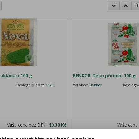
Ř
kládací 100 g
BENKOR-Deko přírodní 100 g
Katalogové číslo:
6621
Výrobce:
Benkor
Katalogov
Vaše cena bez DPH:
10,30 Kč
Vaše cena
Vaše cena s DPH:
11,50 Kč
Vaše ce