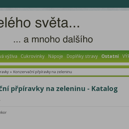
vá výživa
Cukrovinky
Nápoje
Doplňky stravy
Ostatní
VÝ
ravky
»
Konzervační přpíravky na zeleninu
ní přpíravky na zeleninu - Katalog
r
nkor