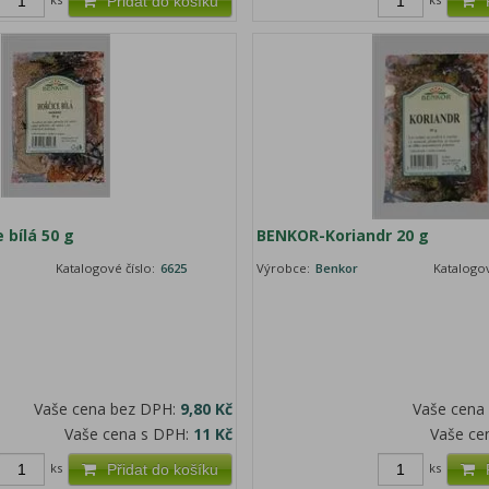
Přidat do košíku
 bílá 50 g
BENKOR-Koriandr 20 g
Katalogové číslo:
6625
Výrobce:
Benkor
Katalogov
Vaše cena bez DPH:
9,80 Kč
Vaše cena
Vaše cena s DPH:
11 Kč
Vaše ce
ks
ks
Přidat do košíku