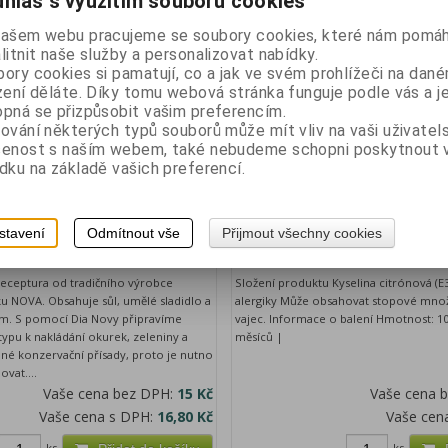
hlas s využitím souborů cookies
ks
ks
Přidat do košíku
našem webu pracujeme se soubory cookies, které nám pomáh
litnit naše služby a personalizovat nabídky.
ory cookies si pamatují, co a jak ve svém prohlížeči na dan
zení děláte. Díky tomu webová stránka funguje podle vás a j
pná se přizpůsobit vašim preferencím.
ování některých typů souborů může mít vliv na vaši uživatel
šenost s naším webem, také nebudeme schopni poskytnout
dku na základě vašich preferencí.
va 108 g
AMYLON-Kyselina citronová 1
stavení
Odmítnout vše
Přijmout všechny cookies
Katalogové číslo:
6622
Výrobce:
Amylon
Katalogov
 receptura od tradičního výrobce
Složení produktu Kyselina citrónová (E
u NOVA. Obsahuje sůl, umělé sladidlo a
alergiky Může obsahovat stopové množs
m. S pomocí Dia Novy připravíme
vajec. Informace o balení Hmotnost: 100
ypu k nakládání okurek, zeleniny a
měsíců |
né konzervační přísady, proto je nutno
ovat....
Vaše cena bez DPH:
15 Kč
Vaše cena 
Vaše cena s DPH:
16,80 Kč
Vaše cen
ks
ks