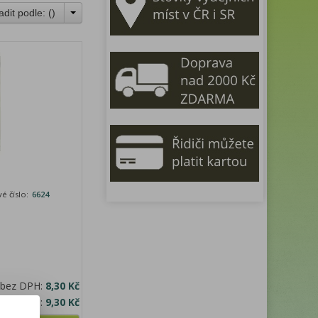
adit podle: (
)
é číslo:
6624
 bez DPH:
8,30 Kč
na s DPH:
9,30 Kč