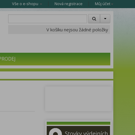
Vše o e-shopu
Nová registrace
Můj účet
V košíku nejsou žádné položky
PRODEJ