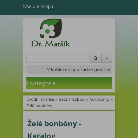
Vše o e-shopu
V košíku nejsou žádné položky
Kategorie
Úvodní stránka
»
Seznam zboží
»
Cukrovinky
»
Želé bonbóny
Želé bonbóny -
Katalog