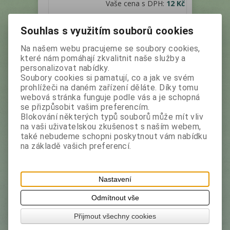
Vaše cena s DPH:
12 Kč
Souhlas s využitím souborů cookies
Není na skladě
Na našem webu pracujeme se soubory cookies,
které nám pomáhají zkvalitnit naše služby a
personalizovat nabídky.
Soubory cookies si pamatují, co a jak ve svém
prohlížeči na daném zařízení děláte. Díky tomu
webová stránka funguje podle vás a je schopná
se přizpůsobit vašim preferencím.
Blokování některých typů souborů může mít vliv
BEBETO PENDREKY Sour Sticks
na vaši uživatelskou zkušenost s naším webem,
také nebudeme schopni poskytnout vám nabídku
Lemon 35g (cena je za box 24kusů)
na základě vašich preferencí.
Výrobce:
Bebeto
Katalogové číslo:
26492
Cena je za box 24kusů.
Nastavení
Vaše cena bez DPH:
187,20 Kč
Odmítnout vše
Vaše cena s DPH:
209,70 Kč
Přijmout všechny cookies