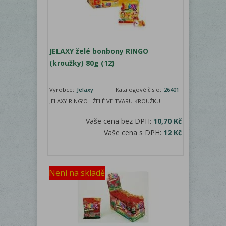
JELAXY želé bonbony RINGO
(kroužky) 80g (12)
Výrobce:
Jelaxy
Katalogové číslo:
26401
JELAXY RING’O - ŽELÉ VE TVARU KROUŽKU
Vaše cena bez DPH:
10,70 Kč
Vaše cena s DPH:
12 Kč
Není na skladě