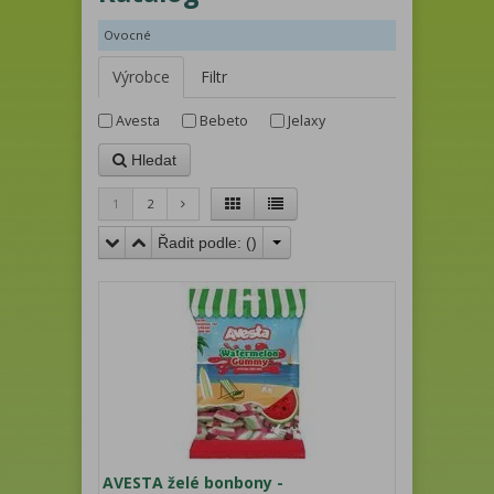
Ovocné
Výrobce
Filtr
Avesta
Bebeto
Jelaxy
Hledat
1
2
Řadit podle: (
)
AVESTA želé bonbony -