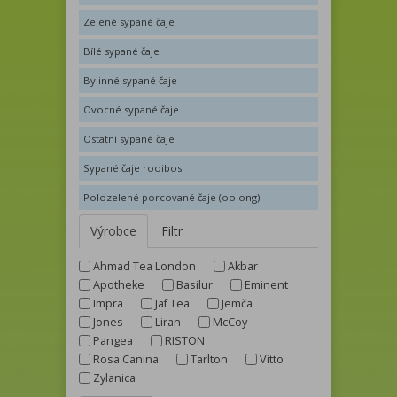
Zelené sypané čaje
Bílé sypané čaje
Bylinné sypané čaje
Ovocné sypané čaje
Ostatní sypané čaje
Sypané čaje rooibos
Polozelené porcované čaje (oolong)
Výrobce
Filtr
Ahmad Tea London
Akbar
Apotheke
Basilur
Eminent
Impra
Jaf Tea
Jemča
Jones
Liran
McCoy
Pangea
RISTON
Rosa Canina
Tarlton
Vitto
Zylanica