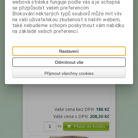
webová stránka funguje podle vás a je schopná
se přizpůsobit vašim preferencím.
Blokování některých typů souborů může mít vliv
na vaši uživatelskou zkušenost s naším webem,
také nebudeme schopni poskytnout vám nabídku
na základě vašich preferencí.
BASILUR 100g P7712 E.BREAKFAST
Nastavení
Výrobce:
Basilur
Katalogové číslo:
19487
Černý čaj, sypaný
Odmítnout vše
Přijmout všechny cookies
Vaše cena bez DPH:
186 Kč
Vaše cena s DPH:
208,30 Kč
ks
Přidat do košíku