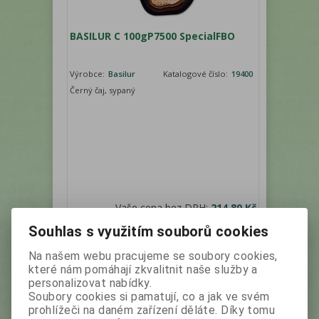
BASILUR C 100gP7500 SpecialFBO
Výrobce:
Basilur
Katalogové číslo:
19400
Černý čaj, sypaný
Vaše cena bez DPH:
214,80 Kč
Vaše cena s DPH:
240,60 Kč
Souhlas s využitím souborů cookies
ks
Přidat do košíku
Na našem webu pracujeme se soubory cookies,
které nám pomáhají zkvalitnit naše služby a
personalizovat nabídky.
Soubory cookies si pamatují, co a jak ve svém
prohlížeči na daném zařízení děláte. Díky tomu