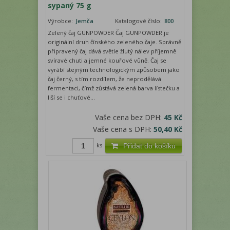
sypaný 75 g
Výrobce:
Jemča
Katalogové číslo:
800
Zelený čaj GUNPOWDER Čaj GUNPOWDER je
originální druh čínského zeleného čaje. Správně
připravený čaj dává světle žlutý nálev příjemně
svíravé chuti a jemné kouřové vůně. Čaj se
vyrábí stejným technologickým způsobem jako
čaj černý, s tím rozdílem, že neprodělává
fermentaci, čímž zůstává zelená barva lístečku a
liší se i chuťové...
Vaše cena bez DPH:
45 Kč
Vaše cena s DPH:
50,40 Kč
ks
Přidat do košíku