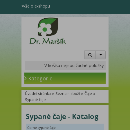
Vše o e-shopu
V košíku nejsou žádné položky
Kategorie
Úvodní stránka
»
Seznam zboží
»
Čaje
»
Sypané čaje
Sypané čaje - Katalog
Černé sypané čaje