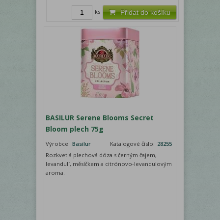
ks
Přidat do košíku
BASILUR Serene Blooms Secret
Bloom plech 75g
Výrobce:
Basilur
Katalogové číslo:
28255
Rozkvetlá plechová dóza s černým čajem,
levandulí, měsíčkem a citrónovo-levandulovým
aroma.