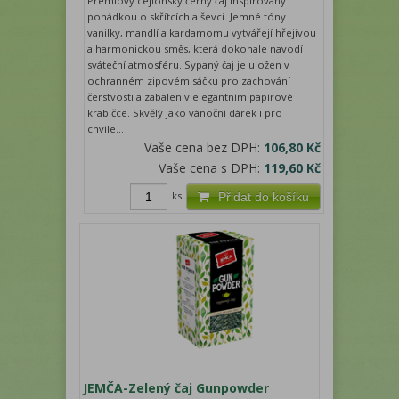
Prémiový cejlonský černý čaj inspirovaný
pohádkou o skřítcích a ševci. Jemné tóny
vanilky, mandlí a kardamomu vytvářejí hřejivou
a harmonickou směs, která dokonale navodí
sváteční atmosféru. Sypaný čaj je uložen v
ochranném zipovém sáčku pro zachování
čerstvosti a zabalen v elegantním papírové
krabičce. Skvělý jako vánoční dárek i pro
chvíle...
Vaše cena bez DPH:
106,80 Kč
Vaše cena s DPH:
119,60 Kč
ks
Přidat do košíku
JEMČA-Zelený čaj Gunpowder