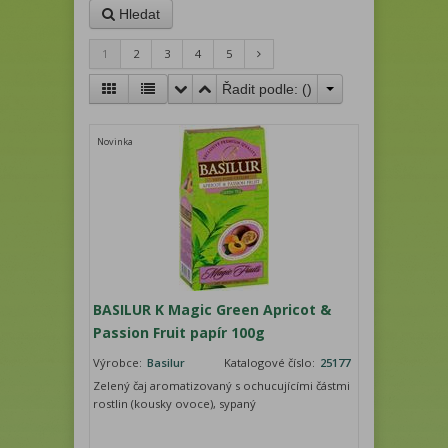
Hledat
1
2
3
4
5
Řadit podle: (
)
Novinka
BASILUR K Magic Green Apricot &
Passion Fruit papír 100g
Výrobce:
Basilur
Katalogové číslo:
25177
Zelený čaj aromatizovaný s ochucujícími částmi
rostlin (kousky ovoce), sypaný