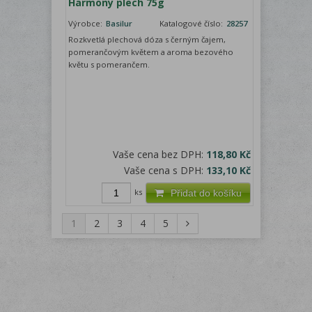
Harmony plech 75g
Výrobce:
Basilur
Katalogové číslo:
28257
Rozkvetlá plechová dóza s černým čajem,
pomerančovým květem a aroma bezového
květu s pomerančem.
Vaše cena bez DPH:
118,80 Kč
Vaše cena s DPH:
133,10 Kč
ks
Přidat do košíku
1
2
3
4
5