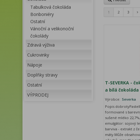
Tabulková čokoláda
1
2
3
Bonboniéry
Ostatní
Vánoční a velikonoční
čokolády
Zdravá výživa
Cukrovinky
Nápoje
Doplňky stravy
T-SEVERKA - čo
Ostatní
a bílá čokoláda
VÝPRODEJ
Výrobce:
Severka
Popis dobrotyPastel
formované s barevn
sušené mléko 22,7%
emulgátor: sojový lec
barviva - extrakt z č
máty.Může obsahovat