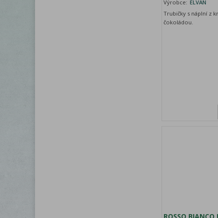
Výrobce:
ELVAN
Trubičky s náplní z 
čokoládou.
ROSSO BIANCO D