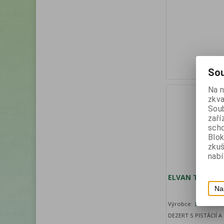
Sou
Na 
zkva
Soub
zaří
scho
Blok
zku
nabí
ELVAN Today Sn
Na
Výrobce:
ELVAN
DEZERT S PISTÁCIÍ 