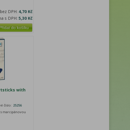
 bez DPH:
4,70 Kč
na s DPH:
5,30 Kč
Přidat do košíku
tsticks with
é číslo:
25256
y s marcipánovou