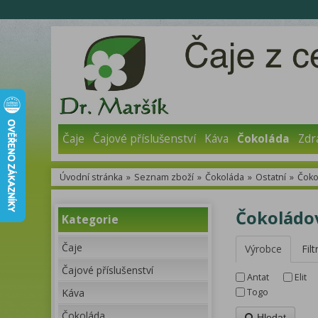
Čaje
Čajové příslušenství
Káva
Čokoláda
Zdr
Úvodní stránka
»
Seznam zboží
»
Čokoláda
»
Ostatní
»
Čoko
Čokoládov
Kategorie
Čaje
Výrobce
Filt
Čajové příslušenství
Antat
Elit
Káva
Togo
Čokoláda
Hledat