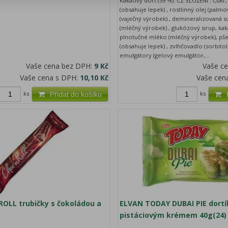
Kakaový dort (59 %). CZ SLOŽENÍ : Cukr
(obsahuje lepek) , rostlinný olej (palmo
(vaječný výrobek) , demineralizovaná s
(mléčný výrobek) , glukózový sirup, ka
plnotučné mléko (mléčný výrobek), pše
(obsahuje lepek) , zvlhčovadlo (sorbitol, 
emulgátory (gelový emulgátor,...
Vaše cena bez DPH:
9 Kč
Vaše c
Vaše cena s DPH:
10,10 Kč
Vaše cen
ks
ks
Přidat do košíku
OLL trubičky s čokoládou a
ELVAN TODAY DUBAI PIE dortí
pistáciovým krémem 40g(24)