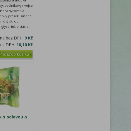
, pšeničná mouka
vý, bavlníkový), vejce
ušená syrovátka
kaový prášek, sušené
ničný škrob
glycerin), pistácie ,
ena bez DPH:
9 Kč
a s DPH:
10,10 Kč
Přidat do košíku
k s polevou a