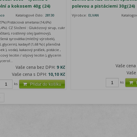
plní a kokosem 40g (24)
polevou a pistáciemi 30g(24)
nco
Katalogové číslo:
28130
Výrobce:
ELVAN
Katalogov
7%) Pistáciová smetana (14,6%)
,4%). CZ Složení : Glukózový sirup, cukr
čitan), rostlinný olej (palmový),
šená syrovátka (mléčný výrobek),
 glycerin), kadayif (1,68 %) ( pšeničná
k ), voda), kakaový prášek, pistácie ,
ový lecitin / sójový lecitin ), glycerin
cerol...
Vaše cena
Vaše cena bez DPH:
9 Kč
Vaše
Vaše cena s DPH:
10,10 Kč
ks
ks
Přidat do košíku