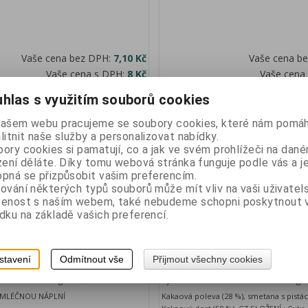
Vaše cena bez DPH:
7,10 Kč
Vaše cena b
Vaše cena s DPH:
8 Kč
Vaše cena
ks
ks
Přidat do košíku
hlas s využitím souborů cookies
našem webu pracujeme se soubory cookies, které nám pomáh
litnit naše služby a personalizovat nabídky.
ory cookies si pamatují, co a jak ve svém prohlížeči na dan
zení děláte. Díky tomu webová stránka funguje podle vás a j
pná se přizpůsobit vašim preferencím.
ování některých typů souborů může mít vliv na vaši uživatel
šenost s naším webem, také nebudeme schopni poskytnout
dku na základě vašich preferencí.
owball 50g (24)
ROSSO BIANCO Doubi Pie - kol
PISTÁCIOVOU náplní 40g (24)
stavení
Odmítnout vše
Přijmout všechny cookies
Katalogové číslo:
28149
Výrobce:
Rosso Bianco
Katalogov
A MLÉČNOU NÁPLNÍ
Kakaová poleva (28 %), smetana s pistác