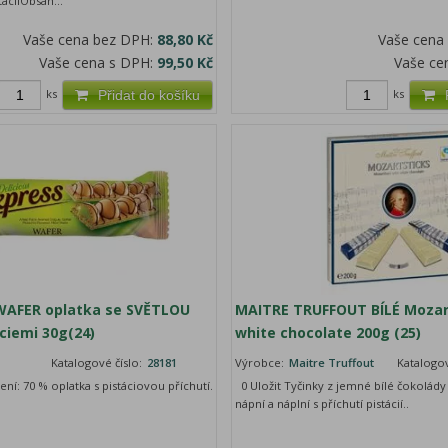
áciíObsah...
Vaše cena bez DPH:
88,80 Kč
Vaše cena
Vaše cena s DPH:
99,50 Kč
Vaše ce
ks
ks
Přidat do košíku
WAFER oplatka se SVĚTLOU
MAITRE TRUFFOUT BÍLÉ Mozar
ciemi 30g(24)
white chocolate 200g (25)
Katalogové číslo:
28181
Výrobce:
Maitre Truffout
Katalogov
ení: 70 % oplatka s pistáciovou příchutí.
0 Uložit Tyčinky z jemné bílé čokolád
nápní a náplní s příchutí pistácií..