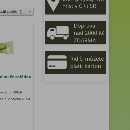
adit podle: (
)
bílou čokoládou
é číslo:
28156
tácie, obalená bílou