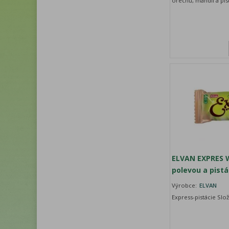
ořechů, mandlí a pist
ELVAN EXPRES 
polevou a pistá
Výrobce:
ELVAN
Express-pistácie Slož