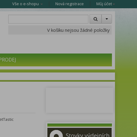
Vše o e-shopu
Nová registrace
Můj účet
V košíku nejsou žádné položky
PRODEJ
tTastic