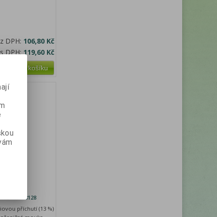
ez DPH:
106,80 Kč
 s DPH:
119,60 Kč
Přidat do košíku
ají
ém
e
skou
 vám
áč s
é číslo:
28128
iovou příchutí (13 %)