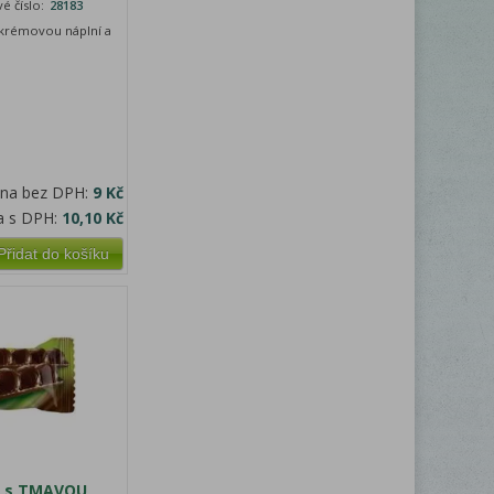
é číslo:
28183
 krémovou náplní a
ena bez DPH:
9 Kč
a s DPH:
10,10 Kč
Přidat do košíku
a s TMAVOU