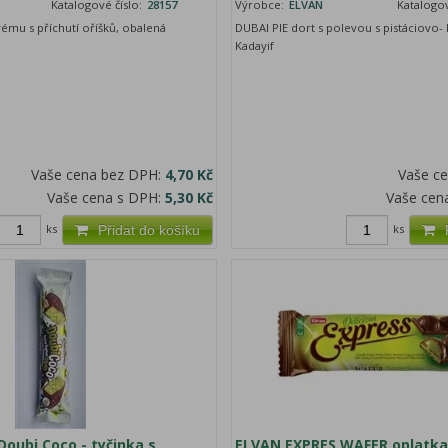
Katalogové číslo:
28157
Výrobce:
ELVAN
Katalogov
krému s příchutí oříšků, obalená
DUBAI PIE dort s polevou s pistáciovo-
Kadayif
Vaše cena bez DPH:
4,70 Kč
Vaše c
Vaše cena s DPH:
5,30 Kč
Vaše cen
ks
ks
Přidat do košíku
oubi Coco - tyčinka s
ELVAN EXPRES WAFER oplatk