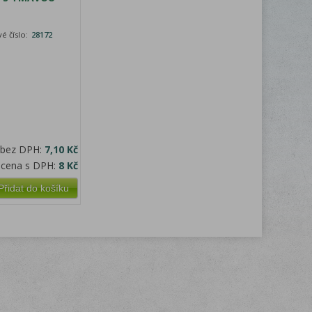
é číslo:
28172
 bez DPH:
7,10 Kč
 cena s DPH:
8 Kč
Přidat do košíku