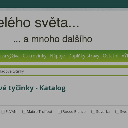
avá výživa
Cukrovinky
Nápoje
Doplňky stravy
Ostatní
VÝ
ládové tyčinky
é tyčinky - Katalog
r
ELVAN
Maitre Truffout
Rosso Bianco
Severka
Swee