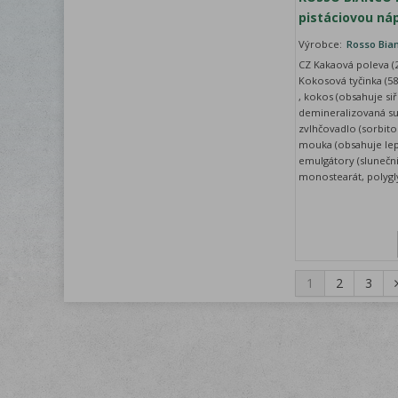
pistáciovou ná
Výrobce:
Rosso Bia
CZ Kakaová poleva (2
Kokosová tyčinka (58
, kokos (obsahuje siři
demineralizovaná su
zvlhčovadlo (sorbitol,
mouka (obsahuje lepe
emulgátory (slunečnic
monostearát, polygly
1
2
3