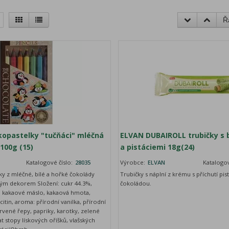
Ř
kopastelky "tučňáci" mléčná
ELVAN DUBAIROLL trubičky s 
 100g (15)
a pistáciemi 18g(24)
Katalogové číslo:
28035
Výrobce:
ELVAN
Katalogov
ky z mléčné, bílé a hořké čokolády
Trubičky s náplní z krému s příchutí pis
ým dekorem Složení: cukr 44.3%,
čokoládou.
, kakaové máslo, kakaová hmota,
itin, aroma: přírodní vanilka, přírodní
ervené řepy, papriky, karotky, zelené
 stopy lískových oříšků, vlašských