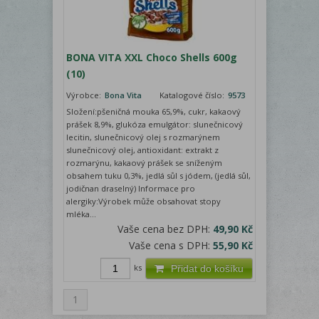
BONA VITA XXL Choco Shells 600g
(10)
Výrobce:
Bona Vita
Katalogové číslo:
9573
Složení:pšeničná mouka 65,9%, cukr, kakaový
prášek 8,9%, glukóza emulgátor: slunečnicový
lecitin, slunečnicový olej s rozmarýnem
slunečnicový olej, antioxidant: extrakt z
rozmarýnu, kakaový prášek se sníženým
obsahem tuku 0,3%, jedlá sůl s jódem, (jedlá sůl,
jodičnan draselný) Informace pro
alergiky:Výrobek může obsahovat stopy
mléka...
Vaše cena bez DPH:
49,90 Kč
Vaše cena s DPH:
55,90 Kč
ks
Přidat do košíku
1