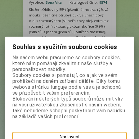
Výrobce:
Bona Vita
Katalogové číslo:
9574
Složení:Obiloviny 55% (pšeničná mouka, rýžová
mouka, pšeničné otruby), cukr, slunečnicový
olej s rozmarýnem (slunečnicový olej, extrakt z
rozmarýnu), fruktóza, glukóza, skořice (0,9%),
jedlá sůl s jódem (jedlá sůl, jodičnan draselný),
aroma. Informace pro alergiky: Výrobek může
obsahovat stopy sóji, mléka a výrobků...
Souhlas s využitím souborů cookies
Na našem webu pracujeme se soubory cookies,
Vaše cena bez DPH:
49,90 Kč
které nám pomáhají zkvalitnit naše služby a
Vaše cena s DPH:
55,90 Kč
personalizovat nabídky.
Soubory cookies si pamatují, co a jak ve svém
ks
Přidat do košíku
prohlížeči na daném zařízení děláte. Díky tomu
webová stránka funguje podle vás a je schopná
se přizpůsobit vašim preferencím.
Blokování některých typů souborů může mít vliv
na vaši uživatelskou zkušenost s naším webem,
také nebudeme schopni poskytnout vám nabídku
na základě vašich preferencí.
Nastavení