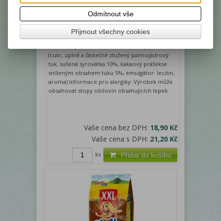
BONA VITA Rýžové chlebíčky s
Odmítnout vše
MLÉČNOU POLEVOU 70g (10)
Přijmout všechny cookies
Výrobce:
Bona Vita
Katalogové číslo:
9576
Složení: Rýže 50%, mléčno-kakaová poleva 50%
(cukr, úplně a částečně ztužený palmojádrový
tuk, sušená syrovátka ​​​​​​​10%, kakaový prášekse
sníženým obsahem tuku 5%, emulgátor: lecitin,
aroma) Informace pro alergiky: Výrobek může
obsahovat stopy obilovin obsahujících lepek.
Vaše cena bez DPH:
18,90 Kč
Vaše cena s DPH:
21,20 Kč
ks
Přidat do košíku