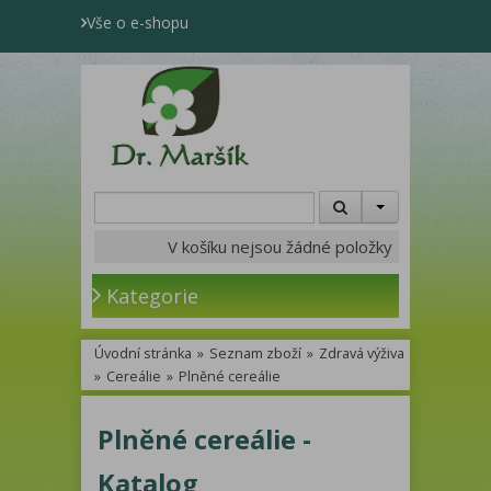
Vše o e-shopu
V košíku nejsou žádné položky
Kategorie
Úvodní stránka
»
Seznam zboží
»
Zdravá výživa
»
Cereálie
»
Plněné cereálie
Plněné cereálie -
Katalog