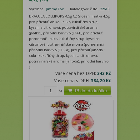
Výrobce:
Jimmy Fox
Katalogové číslo:
22613
DRACULA LOLLIPOPS 4,5g CZ Složení lízátka 4,5g:
pro příchuť jablko : cukr, kukuřičný sirup,
kyselina citronová, potravinářské aroma
(jablko), přírodní barvivo (E141), pro příchuť
pomeranč : cukr, kukuřičný sirup, kyselina
citronová, potravinářské aroma (pomeranč),
přírodní barvivo (E160a), pro příchuť jahoda :
cukr, kukuřičný sirup, kyselina citronová,
potravinářské aroma (jahoda), přírodní barvivo
(...
Vaše cena bez DPH:
343 Kč
Vaše cena s DPH:
384,20 Kč
ks
Přidat do košíku