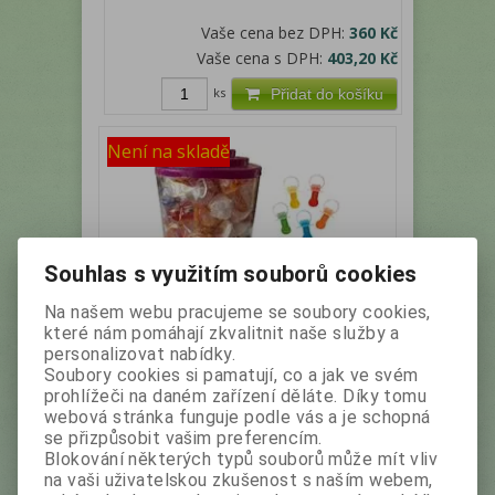
Vaše cena bez DPH:
360 Kč
Vaše cena s DPH:
403,20 Kč
ks
Přidat do košíku
Není na skladě
Souhlas s využitím souborů cookies
Na našem webu pracujeme se soubory cookies,
NOVA CANDY Lízátko dudlík v
které nám pomáhají zkvalitnit naše služby a
personalizovat nabídky.
plastové dóze 6g
Soubory cookies si pamatují, co a jak ve svém
Výrobce:
Nova
Katalogové číslo:
26431
prohlížeči na daném zařízení děláte. Díky tomu
webová stránka funguje podle vás a je schopná
Cena je za balení 100kusů.
se přizpůsobit vašim preferencím.
Blokování některých typů souborů může mít vliv
na vaši uživatelskou zkušenost s naším webem,