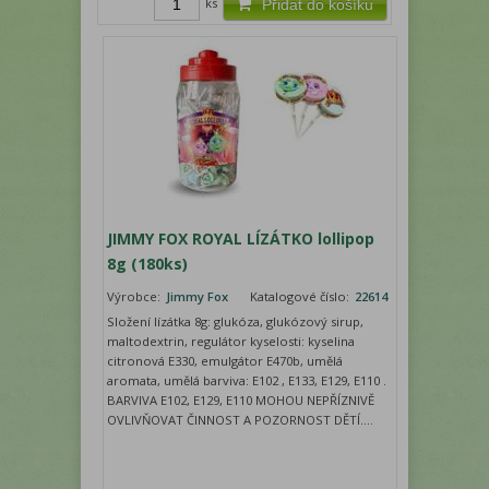
ks
Přidat do košíku
JIMMY FOX ROYAL LÍZÁTKO lollipop
8g (180ks)
Výrobce:
Jimmy Fox
Katalogové číslo:
22614
Složení lízátka 8g: glukóza, glukózový sirup,
maltodextrin, regulátor kyselosti: kyselina
citronová E330, emulgátor E470b, umělá
aromata, umělá barviva: E102 , E133, E129, E110 .
BARVIVA E102, E129, E110 MOHOU NEPŘÍZNIVĚ
OVLIVŇOVAT ČINNOST A POZORNOST DĚTÍ....