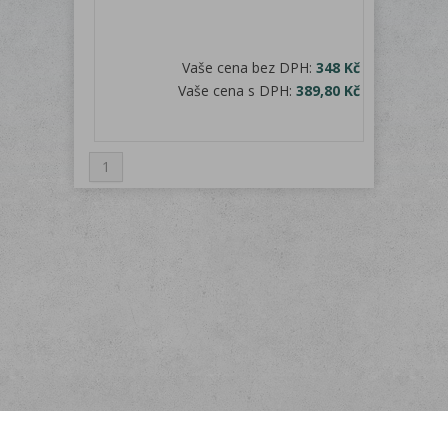
Vaše cena bez DPH:
348 Kč
Vaše cena s DPH:
389,80 Kč
1
Menu