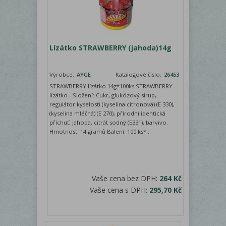
Lízátko STRAWBERRY (jahoda)14g
Výrobce:
AYGE
Katalogové číslo:
26453
STRAWBERRY lízátko 14g*100ks STRAWBERRY
lízátko - Složení: Cukr, glukózový sirup,
regulátor kyselosti (kyselina citronová) (E 330),
(kyselina mléčná) (E 270), přírodní identická
příchuť, jahoda, citrát sodný (E331), barvivo.
Hmotnost: 14 gramů Balení: 100 ks*...
Vaše cena bez DPH:
264 Kč
Vaše cena s DPH:
295,70 Kč