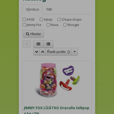
Výrobce
Filtr
AYGE
Aytop
Chupa chups
Jimmy Fox
Nova
Woogie
Hledat
1
Řadit podle: (
)
JIMMY FOX LÍZÁTKO Draculla lollipop
4,5g (70)