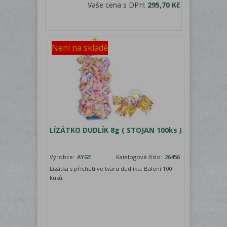
Vaše cena s DPH:
295,70 Kč
Není na skladě
LÍZÁTKO DUDLÍK 8g ( STOJAN 100ks )
Výrobce:
AYGE
Katalogové číslo:
26456
Lízátka s příchutí ve tvaru dudlíku. Balení 100
kusů.