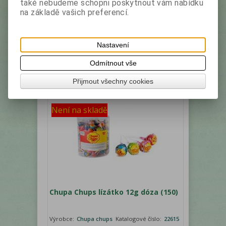
také nebudeme schopni poskytnout vám nabídku
na základě vašich preferencí.
Nastavení
Vaše cena bez DPH:
228 Kč
Odmítnout vše
Vaše cena s DPH:
255,40 Kč
Přijmout všechny cookies
Není na skladě
Chupa Chups lízátko 12g dóza (150)
Výrobce:
Chupa chups
Katalogové číslo:
22615