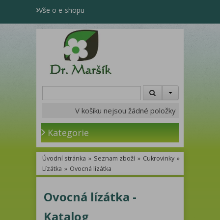
Vše o e-shopu
V košíku nejsou žádné položky
Kategorie
Úvodní stránka
»
Seznam zboží
»
Cukrovinky
»
Lízátka
»
Ovocná lízátka
Ovocná lízátka -
Katalog