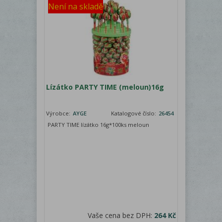
Není na skladě
Lízátko PARTY TIME (meloun)16g
Výrobce:
AYGE
Katalogové číslo:
26454
PARTY TIME lízátko 16g*100ks meloun
Vaše cena bez DPH:
264 Kč