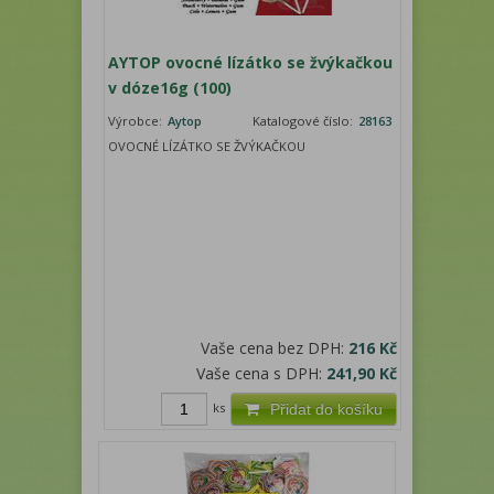
AYTOP ovocné lízátko se žvýkačkou
v dóze16g (100)
Výrobce:
Aytop
Katalogové číslo:
28163
OVOCNÉ LÍZÁTKO SE ŽVÝKAČKOU
Vaše cena bez DPH:
216 Kč
Vaše cena s DPH:
241,90 Kč
ks
Přidat do košíku