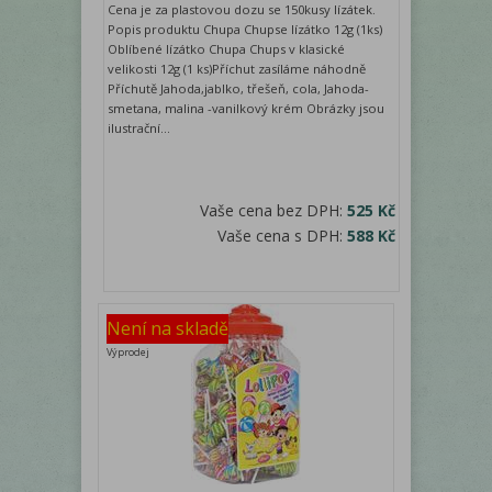
Cena je za plastovou dozu se 150kusy lízátek.
Popis produktu Chupa Chupse lízátko 12g (1ks)
Oblíbené lízátko Chupa Chups v klasické
velikosti 12g (1 ks)Příchut zasíláme náhodně
Příchutě Jahoda,jablko, třešeň, cola, Jahoda-
smetana, malina -vanilkový krém Obrázky jsou
ilustrační...
Vaše cena bez DPH:
525 Kč
Vaše cena s DPH:
588 Kč
Není na skladě
Výprodej