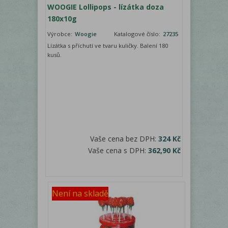
WOOGIE Lollipops - lízátka doza
180x10g
Výrobce:
Woogie
Katalogové číslo:
27235
Lízátka s příchutí ve tvaru kuličky. Balení 180
kusů.
Vaše cena bez DPH:
324 Kč
Vaše cena s DPH:
362,90 Kč
Není na skladě