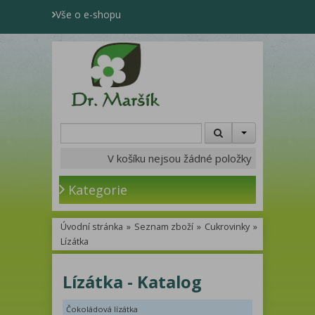
Vše o e-shopu
V košíku nejsou žádné položky
Kategorie
Úvodní stránka
»
Seznam zboží
»
Cukrovinky
»
Lízátka
Lízátka - Katalog
Čokoládová lízátka