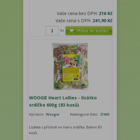
Vaše cena bez DPH:
216 Kč
Vaše cena s DPH:
241,90 Kč
ks
Přidat do košíku
WOOGIE Heart Lollies - lízátko
srdíčko 600g (83 kusů)
Výrobce:
Woogie
Katalogové číslo:
21965
Lízátka s příchutí ve tvaru srdíčka. Balení 83
kusů.