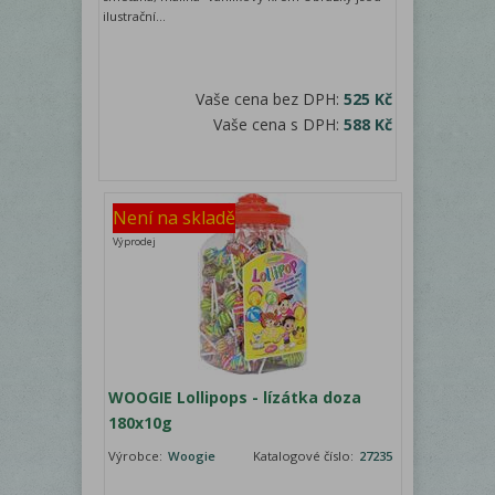
ilustrační...
Vaše cena bez DPH:
525 Kč
Vaše cena s DPH:
588 Kč
Není na skladě
Výprodej
WOOGIE Lollipops - lízátka doza
180x10g
Výrobce:
Woogie
Katalogové číslo:
27235