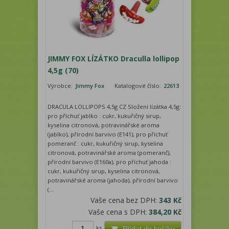
JIMMY FOX LÍZÁTKO Draculla lollipop
4,5g (70)
Výrobce:
Jimmy Fox
Katalogové číslo:
22613
DRACULA LOLLIPOPS 4,5g CZ Složení lízátka 4,5g:
pro příchuť jablko : cukr, kukuřičný sirup,
kyselina citronová, potravinářské aroma
(jablko), přírodní barvivo (E141), pro příchuť
pomeranč : cukr, kukuřičný sirup, kyselina
citronová, potravinářské aroma (pomeranč),
přírodní barvivo (E160a), pro příchuť jahoda :
cukr, kukuřičný sirup, kyselina citronová,
potravinářské aroma (jahoda), přírodní barvivo
(...
Vaše cena bez DPH:
343 Kč
Vaše cena s DPH:
384,20 Kč
ks
Přidat do košíku