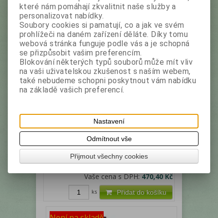
které nám pomáhají zkvalitnit naše služby a
personalizovat nabídky.
Soubory cookies si pamatují, co a jak ve svém
TRAUBENZUCKER lízátko hroznový
prohlížeči na daném zařízení děláte. Díky tomu
cukr - doza 100 kusů - 750g
webová stránka funguje podle vás a je schopná
se přizpůsobit vašim preferencím.
Výrobce:
Frigero
Katalogové číslo:
24700
Blokování některých typů souborů může mít vliv
Vertriebsges.
na vaši uživatelskou zkušenost s naším webem,
Traubenzucker Lolly 100ks 07000002 Kategorie:
také nebudeme schopni poskytnout vám nabídku
Komprimáty
na základě vašich preferencí.
Nastavení
Odmítnout vše
Přijmout všechny cookies
Vaše cena bez DPH:
420 Kč
Vaše cena s DPH:
470,40 Kč
ks
Přidat do košíku
Není na skladě