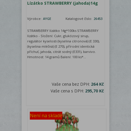
Lízátko STRAWBERRY (jahoda)14g
Výrobce:
AYGE
Katalogové číslo:
26453
STRAWBERRY lízátko 14g*100ks STRAWBERRY
lízátko - Složení: Cukr, glukózový sirup,
regulátor kyselosti (kyselina citronová) (E 330),
(kyselina mléčná) (E 270), přírodní identická
příchuť, jahoda, citrát sodný (E331), barvivo.
Hmotnost: 14 gramů Balení: 100 ks*...
Vaše cena bez DPH:
264 Kč
Vaše cena s DPH:
295,70 Kč
Není na skladě