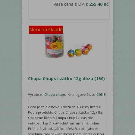
Vaše cena s DPH:
255,40 Kč
Není na skladě
Chupa Chups lízátko 12g dóza (150)
Výrobce:
Chupa chups
Katalogové číslo:
22615
Cena je za plastovou dozu se 150kusy lízátek.
Popis produktu Chupa Chupse lízátko 12g (1ks)
Oblíbené lízátko Chupa Chups v klasické
velikosti 12g (1 ks)Příchut zasíláme náhodně
Příchutě Jahoda,jablko, třešeň, cola, Jahoda-
smetana, malina -vanilkový krém Obrázky jsou