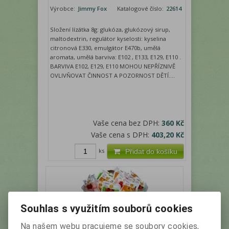
Výrobce:
Jimmy Fox
Katalogové číslo:
22614
Složení lízátka 8g: glukóza, glukózový sirup,
maltodextrin, regulátor kyselosti: kyselina
citronová E330, emulgátor E470b, umělá
aromata, umělá barviva: E102 , E133, E129, E110 .
BARVIVA E102, E129, E110 MOHOU NEPŘÍZNIVĚ
OVLIVŇOVAT ČINNOST A POZORNOST DĚTÍ....
Vaše cena bez DPH:
360 Kč
Vaše cena s DPH:
403,20 Kč
ks
Přidat do košíku
Souhlas s využitím souborů cookies
Na našem webu pracujeme se soubory cookies,