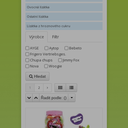
Ovocná lízátka
Ostatní lízátka
Lízátka z hroznového cukru
Výrobce
Filtr
AYGE
Aytop
Bebeto
Frigero Vertriebsges.
Chupa chups
Jimmy Fox
Nova
Woogie
Hledat
1
2
Řadit podle: (
)