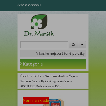
Vše o e-shopu
V košíku nejsou žádné položky
Kategorie
Úvodní stránka
»
Seznam zboží
»
Čaje
»
Sypané čaje
»
Bylinné sypané čaje
»
APOTHEKE Dubová kůra 150g
Není na skladě