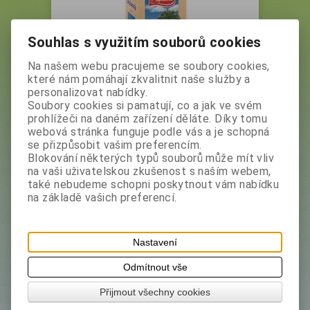
Souhlas s využitím souborů cookies
Na našem webu pracujeme se soubory cookies,
které nám pomáhají zkvalitnit naše služby a
personalizovat nabídky.
Soubory cookies si pamatují, co a jak ve svém
APOTHEKE Dubová kůra 150g
prohlížeči na daném zařízení děláte. Díky tomu
Vaše cena bez DPH:
31,10 Kč
webová stránka funguje podle vás a je schopná
Vaše cena s DPH:
34,80 Kč
se přizpůsobit vašim preferencím.
Blokování některých typů souborů může mít vliv
Produkt není skladem
na vaši uživatelskou zkušenost s naším webem,
také nebudeme schopni poskytnout vám nabídku
na základě vašich preferencí.
Výrobce:
Apotheke
Nastavení
Katalogové číslo:
7225
Skladem:
0 ks
Odmítnout vše
EAN:
8595178209482
Přijmout všechny cookies
Dotaz na výrobek