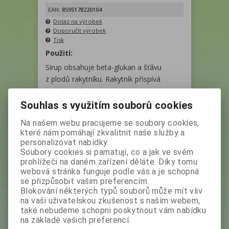
EAN:
8595178220104
Dotaz na výrobek
Doporučit výrobek
Tisk
Použití:
Sirup obsahuje beta-glukan a šťávu
z plodů rakytníku. Rakytník přispívá
k přirozené obranyschopnosti, podporuje
tělesnou energii, působí proti únavě.
Souhlas s využitím souborů cookies
Složení bylo schváleno Českou
Na našem webu pracujeme se soubory cookies,
pediatrickou společností, je vhodné pro
které nám pomáhají zkvalitnit naše služby a
děti od 1 roku.
personalizovat nabídky.
Soubory cookies si pamatují, co a jak ve svém
prohlížeči na daném zařízení děláte. Díky tomu
Tento výrobek aktuálně není
webová stránka funguje podle vás a je schopná
se přizpůsobit vašim preferencím.
skladem. Pokud o něj máte zájem,
Blokování některých typů souborů může mít vliv
napište nám
, prosím. Pokusíme se ho
na vaši uživatelskou zkušenost s naším webem,
pro Vás, co nejrychleji zařídit.
také nebudeme schopni poskytnout vám nabídku
na základě vašich preferencí.
Podrobný popis
Diskuze