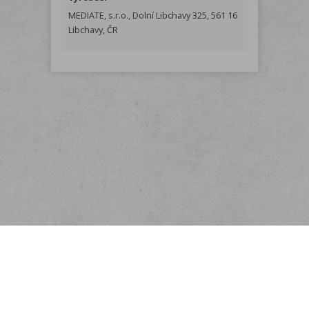
MEDIATE, s.r.o., Dolní Libchavy 325, 561 16
Libchavy, ČR
Menu
O nás
Odběr novinek
Rychlá objednávka
Doprava
KONTAKT
Obchodní podmínky