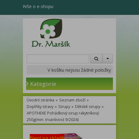
Vše o e-shopu
V košíku nejsou žádné položky
Kategorie
Úvodní stránka
»
Seznam zboží
»
Doplňky stravy
»
Sirupy
»
Dětské sirupy
»
APOTHEKE Pohádkový sirup rakytníkový
250g(min. trvanlivost 9/2024)
Není na skladě