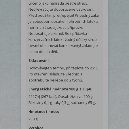
určeno jako náhrada pestré stravy.
Nepřekračujte doporučené dávkování.
Před použitím protřepejte! Případný zákal
je způsoben obsahem přírodních látek a
není na závadu jakosti přípravku.
Neobsahuje alkohol. Bez přídavku
konzervačních látek - žádný dětský sirup
nesmí obsahovat konzervanty! Ukládejte
mimo dosah dětí.
Skladování:
Uchovávejte v temnu, při teplotě do 25°C.
Po otevření skladujte v lednici a
spotřebujte nejlépe do 2 týdnů.
Energetická hodnota 100 g sirupu:
1117 kJ (267 kcal). Obsah živin ve 100 g:
Bílkoviny 0,1 g, tuky 0,3 g, sacharidy 65 g.
Hmotnost netto:
250 g
Výrobce: