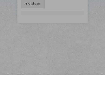
Diskuze
Menu
O nás
Odběr novinek
Rychlá objednávka
Doprava
KONTAKT
Obchodní podmínky