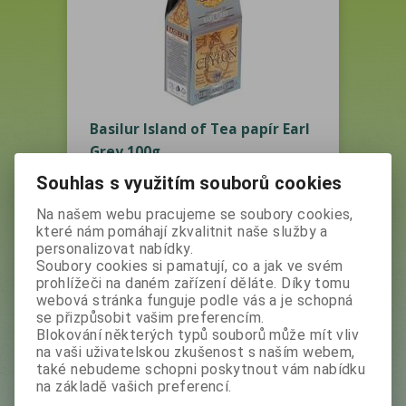
Basilur Island of Tea papír Earl
Grey 100g
Vaše cena bez DPH:
105,60 Kč
Souhlas s využitím souborů cookies
Vaše cena s DPH:
118,30 Kč
Na našem webu pracujeme se soubory cookies,
Produkt není skladem
které nám pomáhají zkvalitnit naše služby a
personalizovat nabídky.
Soubory cookies si pamatují, co a jak ve svém
prohlížeči na daném zařízení děláte. Díky tomu
webová stránka funguje podle vás a je schopná
Výrobce:
Basilur
se přizpůsobit vašim preferencím.
Katalogové číslo:
28290
Blokování některých typů souborů může mít vliv
na vaši uživatelskou zkušenost s naším webem,
Skladem:
0 ks
také nebudeme schopni poskytnout vám nabídku
EAN:
4792252949195
na základě vašich preferencí.
Dotaz na výrobek