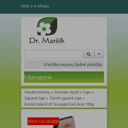
Vše o e-shopu
V košíku nejsou žádné položky
Kategorie
Úvodní stránka
»
Seznam zboží
»
Čaje
»
Sypané čaje
»
Černé sypané čaje
»
Basilur Island of Tea papír Earl Grey 100g
Není na skladě