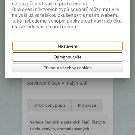
se přizpůsobit vašim preferencím.
EAN:
4792252953277
Blokování některých typů souborů může mít vliv
na vaši uživatelskou zkušenost s naším webem,
Dotaz na výrobek
také nebudeme schopni poskytnout vám nabídku
Doporučit výrobek
Tisk
na základě vašich preferencí.
Kolekce Specialty Classic patří mezi
nejoblíbenější čaje značky Basilur.
Nastavení
Elegantní papírová kazeta s bohatě
Odmítnout vše
zdobeným designem podtrhuje
jedinečný charakter této prémiové
Přijmout všechny cookies
čajové řady a proměňuje každé
servírování čaje v malý rituál
Podrobný popis
Diskuze
Variace černých a zelených čajů, čistých
i ochucených, aromatizovaných,