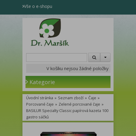
Vše o e-shopu
V košíku nejsou žádné položky
Kategorie
Úvodní stránka
»
Seznam zboží
»
Čaje
»
Porcované čaje
»
Zelené porcované čaje
»
BASILUR Specialty Classic papírová kazeta 100
gastro sáčků