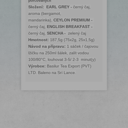
porcovaných
Složení:
EARL GREY -
černý čaj,
aroma (bergamot,
mandarinka),
CEYLON PREMIUM -
černý čaj,
ENGLISH BREAKFAST -
černý čaj,
SENCHA -
zelený čaj
Hmotnost:
187,5g (75x2g, 25x1,5g)
Návod na přípravu:
1 sáček / čajovou
lžičku na 250ml šálek, zalít vodou
100/80°C, louhovat 3-5/ 2-3 minut(y)
Výrobce:
Basilur Tea Export (PVT)
LTD. Baleno na Srí Lance.