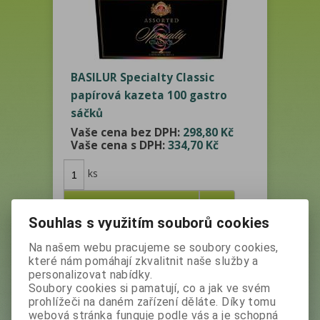
BASILUR Specialty Classic
papírová kazeta 100 gastro
sáčků
Vaše cena bez DPH:
298,80 Kč
Vaše cena s DPH:
334,70 Kč
ks
Přidat do košíku
Souhlas s využitím souborů cookies
Na našem webu pracujeme se soubory cookies,
které nám pomáhají zkvalitnit naše služby a
personalizovat nabídky.
Výrobce:
Basilur
Soubory cookies si pamatují, co a jak ve svém
Katalogové číslo:
28291
prohlížeči na daném zařízení děláte. Díky tomu
webová stránka funguje podle vás a je schopná
Skladem:
4 ks