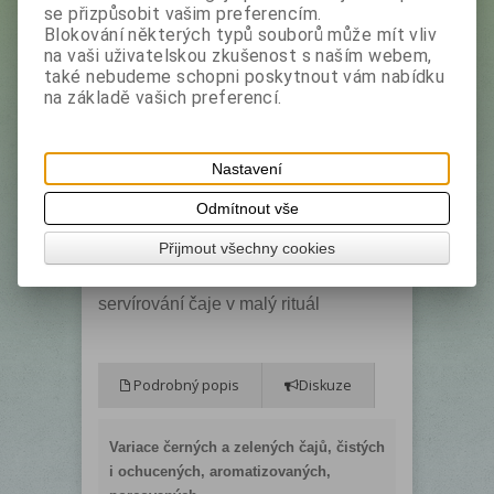
se přizpůsobit vašim preferencím.
EAN:
4792252953277
Blokování některých typů souborů může mít vliv
na vaši uživatelskou zkušenost s naším webem,
Dotaz na výrobek
také nebudeme schopni poskytnout vám nabídku
Doporučit výrobek
Tisk
na základě vašich preferencí.
Kolekce Specialty Classic patří mezi
nejoblíbenější čaje značky Basilur.
Nastavení
Elegantní papírová kazeta s bohatě
Odmítnout vše
zdobeným designem podtrhuje
jedinečný charakter této prémiové
Přijmout všechny cookies
čajové řady a proměňuje každé
servírování čaje v malý rituál
Podrobný popis
Diskuze
Variace černých a zelených čajů, čistých
i ochucených, aromatizovaných,