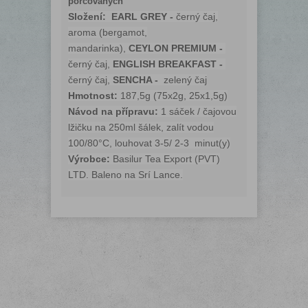
porcovaných
Složení:
EARL GREY -
černý čaj,
aroma (bergamot,
mandarinka),
CEYLON PREMIUM -
černý čaj,
ENGLISH BREAKFAST -
černý čaj,
SENCHA -
zelený čaj
Hmotnost:
187,5g (75x2g, 25x1,5g)
Návod na přípravu:
1 sáček / čajovou
lžičku na 250ml šálek, zalít vodou
100/80°C, louhovat 3-5/ 2-3 minut(y)
Výrobce:
Basilur Tea Export (PVT)
LTD. Baleno na Srí Lance.