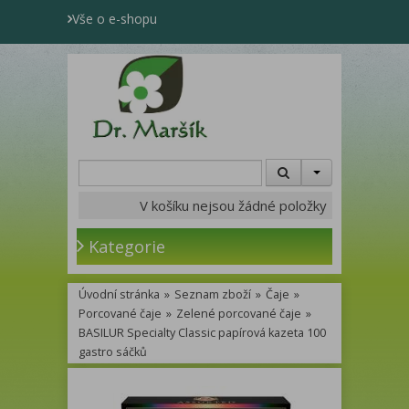
Vše o e-shopu
V košíku nejsou žádné položky
Kategorie
Úvodní stránka
»
Seznam zboží
»
Čaje
»
Porcované čaje
»
Zelené porcované čaje
»
BASILUR Specialty Classic papírová kazeta 100
gastro sáčků