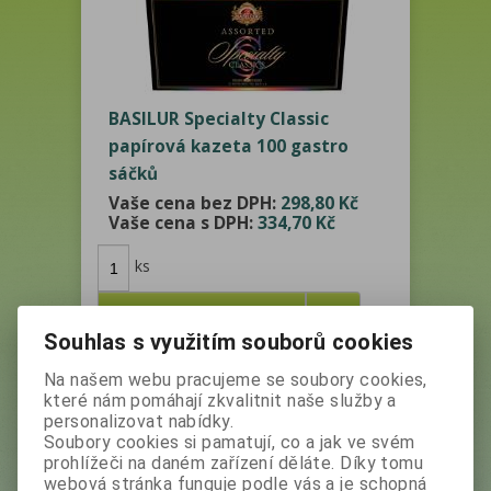
BASILUR Specialty Classic
papírová kazeta 100 gastro
sáčků
Vaše cena bez DPH:
298,80 Kč
Vaše cena s DPH:
334,70 Kč
ks
Přidat do košíku
Souhlas s využitím souborů cookies
Na našem webu pracujeme se soubory cookies,
které nám pomáhají zkvalitnit naše služby a
personalizovat nabídky.
Výrobce:
Basilur
Soubory cookies si pamatují, co a jak ve svém
Katalogové číslo:
28291
prohlížeči na daném zařízení děláte. Díky tomu
webová stránka funguje podle vás a je schopná
Skladem:
4 ks