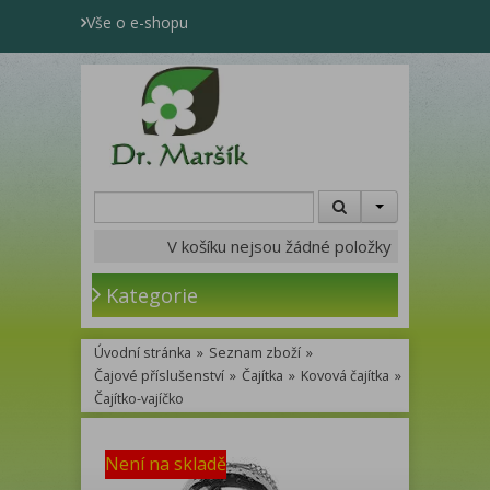
Vše o e-shopu
V košíku nejsou žádné položky
Kategorie
Úvodní stránka
»
Seznam zboží
»
Čajové příslušenství
»
Čajítka
»
Kovová čajítka
»
Čajítko-vajíčko
Není na skladě