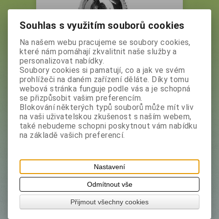
Souhlas s využitím souborů cookies
Na našem webu pracujeme se soubory cookies,
které nám pomáhají zkvalitnit naše služby a
personalizovat nabídky.
Čajítko-vajíčko
Soubory cookies si pamatují, co a jak ve svém
prohlížeči na daném zařízení děláte. Díky tomu
Vaše cena bez DPH:
74,40 Kč
webová stránka funguje podle vás a je schopná
Vaše cena s DPH:
83,30 Kč
se přizpůsobit vašim preferencím.
Produkt není skladem
Blokování některých typů souborů může mít vliv
na vaši uživatelskou zkušenost s naším webem,
také nebudeme schopni poskytnout vám nabídku
na základě vašich preferencí.
Výrobce:
Expect
Katalogové číslo:
4606
Nastavení
Skladem:
0 ks
Odmítnout vše
Dotaz na výrobek
Doporučit výrobek
Přijmout všechny cookies
Tisk
Nerezové čajítko vajíčko.