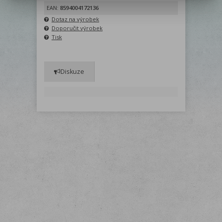
EAN:
8594004172136
Dotaz na výrobek
Doporučit výrobek
Tisk
Diskuze