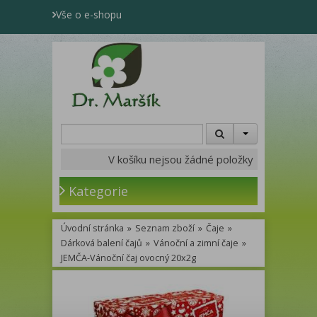
Vše o e-shopu
V košíku nejsou žádné položky
Kategorie
Úvodní stránka
»
Seznam zboží
»
Čaje
»
Dárková balení čajů
»
Vánoční a zimní čaje
»
JEMČA-Vánoční čaj ovocný 20x2g