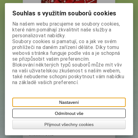
Souhlas s využitím souborů cookies
Na našem webu pracujeme se soubory cookies,
které nám pomáhají zkvalitnit naše služby a
personalizovat nabídky.
JEMČA-Vánoční čaj ovocný
Soubory cookies si pamatují, co a jak ve svém
20x2g
prohlížeči na daném zařízení děláte. Díky tomu
webová stránka funguje podle vás a je schopná
Vaše cena bez DPH:
28,80 Kč
Vaše cena s DPH:
32,30 Kč
se přizpůsobit vašim preferencím.
Blokování některých typů souborů může mít vliv
na vaši uživatelskou zkušenost s naším webem,
ks
také nebudeme schopni poskytnout vám nabídku
na základě vašich preferencí.
Přidat do košíku
Nastavení
Odmítnout vše
Výrobce:
Jemča
Přijmout všechny cookies
Katalogové číslo:
209
Skladem:
84 ks