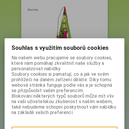
Novinka
Souhlas s využitím souborů cookies
Na našem webu pracujeme se soubory cookies,
LIRAN Vánoční stromeček
které nám pomáhají zkvalitnit naše služby a
SVÍČKA A VÁNOČNÍ RŮŽE zelený
personalizovat nabídky.
Soubory cookies si pamatují, co a jak ve svém
čaj se závorem,jablkem, skořicí
prohlížeči na daném zařízení děláte. Díky tomu
20x2g
webová stránka funguje podle vás a je schopná
Vaše cena bez DPH:
58,80 Kč
se přizpůsobit vašim preferencím.
Vaše cena s DPH:
65,90 Kč
Blokování některých typů souborů může mít vliv
na vaši uživatelskou zkušenost s naším webem,
ks
také nebudeme schopni poskytnout vám nabídku
na základě vašich preferencí.
Přidat do košíku