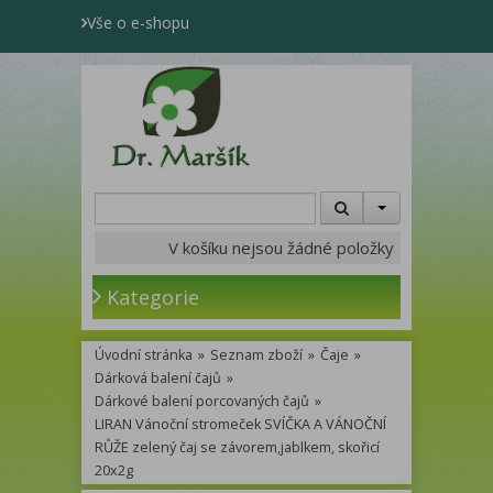
Vše o e-shopu
V košíku nejsou žádné položky
Kategorie
Úvodní stránka
»
Seznam zboží
»
Čaje
»
Dárková balení čajů
»
Dárkové balení porcovaných čajů
»
LIRAN Vánoční stromeček SVÍČKA A VÁNOČNÍ
RŮŽE zelený čaj se závorem,jablkem, skořicí
20x2g