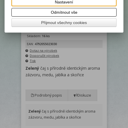
Nastavení
Odmítnout vše
Výrobce:
Liran
Přijmout všechny cookies
Katalogové číslo:
25548
Skladem:
16 ks
EAN:
4792055023030
Dotaz na výrobek
Doporučit výrobek
Tisk
Zelený
čaj s přírodně identickým aroma
zázvoru, medu, jablka a skořice
Podrobný popis
Diskuze
Zelený
čaj s přírodně identickým aroma
zázvoru, medu, jablka a skořice