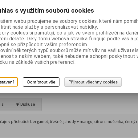
hlas s využitím souborů cookies
našem webu pracujeme se soubory cookies, které nám pomáh
Výrobce:
Liran
litnit naše služby a personalizovat nabídky.
Katalogové číslo:
25549
ory cookies si pamatují, co a jak ve svém prohlížeči na dan
zení děláte. Díky tomu webová stránka funguje podle vás a j
Skladem:
8 ks
pná se přizpůsobit vašim preferencím.
EAN:
4792331009253
ování některých typů souborů může mít vliv na vaši uživatel
šenost s naším webem, také nebudeme schopni poskytnout
Dotaz na výrobek
dku na základě vašich preferencí.
Doporučit výrobek
Tisk
é
čaje v příchutích bergamot, třešně, jahody + mango, citron, mučenka,
e + koření
stavení
Odmítnout vše
Přijmout všechny cookies
is
Diskuze
čaje v příchutích bergamot, třešně, jahody + mango, citron, mučenka, černý r