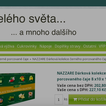
vá výživa
Cukrovinky
Nápoje
Doplňky stravy
Ostatní
VÝP
erné porcované čaje
»
NAZZARE Dárková kolekce černého porcovaného čaje 
NAZZARE Dárková kolekce
porcovaného čaje 8 x10 x 1
Vaše cena bez DPH:
202,80
Vaše cena s DPH:
227,10 Kč
ks
Přidat do koší