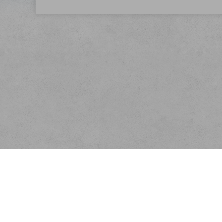
Menu
O nás
Rychlá objednávka
Doprava
Obchodní podmínky
Registrace partnera
Kontakt
Ochrana osobních údajů