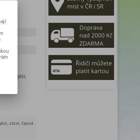
ají
ém
e
skou
 vám
 černý rybíz,
ybíz, zázor, čajová