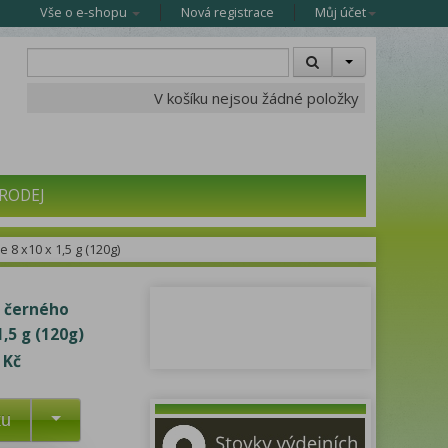
Vše o e-shopu
Nová registrace
Můj účet
V košíku nejsou žádné položky
RODEJ
8 x10 x 1,5 g (120g)
 černého
,5 g (120g)
 Kč
ku