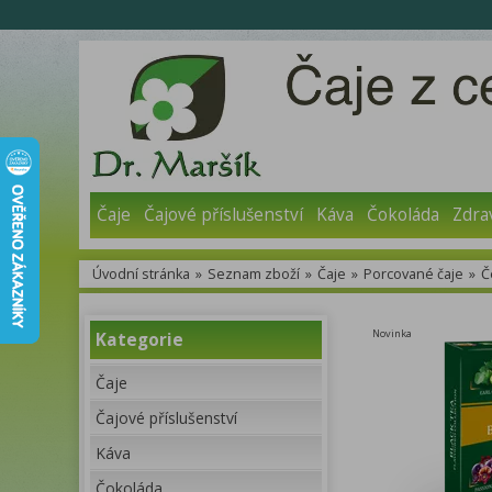
Čaje
Čajové příslušenství
Káva
Čokoláda
Zdra
Úvodní stránka
»
Seznam zboží
»
Čaje
»
Porcované čaje
»
Č
Novinka
Kategorie
Čaje
Čajové příslušenství
Káva
Čokoláda