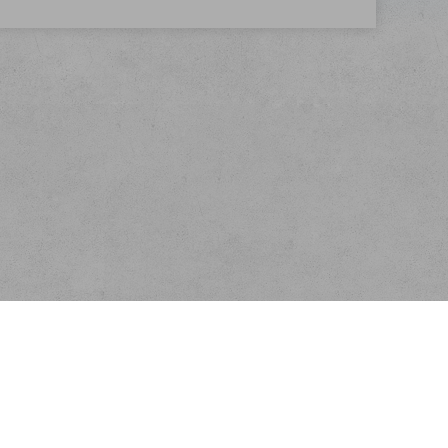
Kontakt
E-mail:
info@velkoobchodscajem.cz
Telefon:
+420 603 254 227