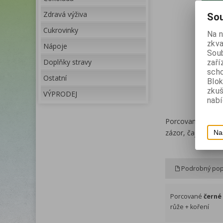
Zdravá výživa
Sou
Cukrovinky
Na 
zkva
Nápoje
Soub
Doplňky stravy
zaří
scho
Ostatní
Blok
zku
VÝPRODEJ
nabí
Porcované
čern
zázor, čajová růž
Na
Podrobný pop
Porcované
černé
růže + koření