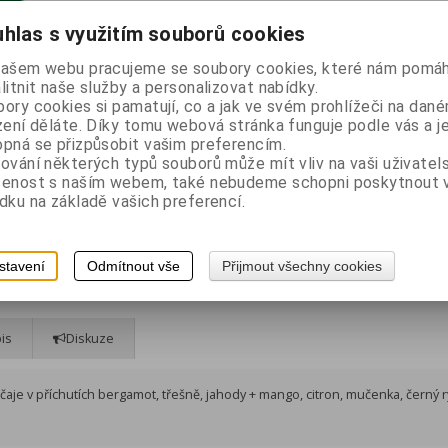
hlas s využitím souborů cookies
našem webu pracujeme se soubory cookies, které nám pomáh
Výrobce:
Liran
litnit naše služby a personalizovat nabídky.
Katalogové číslo:
25549
ory cookies si pamatují, co a jak ve svém prohlížeči na dan
zení děláte. Díky tomu webová stránka funguje podle vás a j
Skladem:
8 ks
pná se přizpůsobit vašim preferencím.
EAN:
4792331009253
ování některých typů souborů může mít vliv na vaši uživatel
šenost s naším webem, také nebudeme schopni poskytnout
Dotaz na výrobek
dku na základě vašich preferencí.
Doporučit výrobek
Tisk
é
čaje v příchutích bergamot, třešně, jahody + mango, citron, mučenka,
e + koření
stavení
Odmítnout vše
Přijmout všechny cookies
is
Diskuze
čaje v příchutích bergamot, třešně, jahody + mango, citron, mučenka, černý r