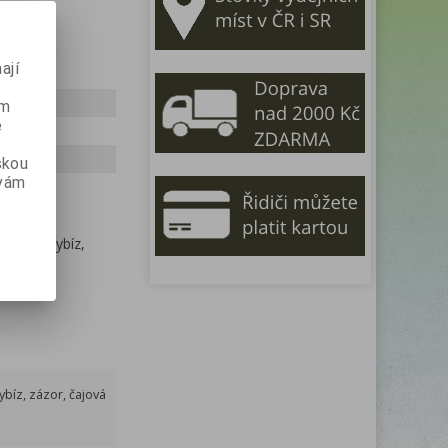
ají
ém
e
skou
 vám
 černý rybíz,
ybíz, zázor, čajová