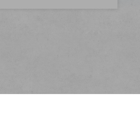
Kontakt
E-mail:
info@velkoobchodscajem.cz
Telefon:
+420 603 254 227