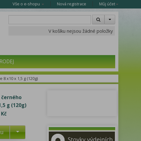
Vše o e-shopu
Nová registrace
Můj účet
V košíku nejsou žádné položky
RODEJ
8 x10 x 1,5 g (120g)
 černého
,5 g (120g)
 Kč
ku