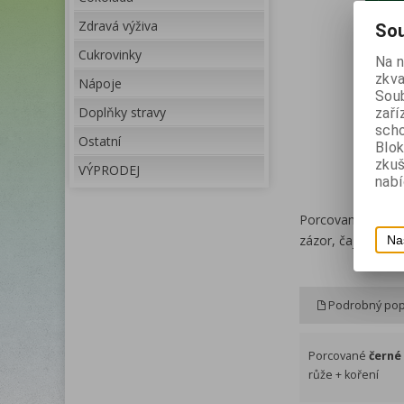
Zdravá výživa
Sou
Cukrovinky
Na 
zkva
Nápoje
Soub
Doplňky stravy
zaří
scho
Ostatní
Blok
zku
VÝPRODEJ
nabí
Porcované
čern
zázor, čajová růž
Na
Podrobný pop
Porcované
černé
růže + koření