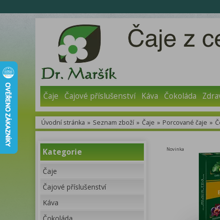
Čaje
Čajové příslušenství
Káva
Čokoláda
Zdra
Úvodní stránka
»
Seznam zboží
»
Čaje
»
Porcované čaje
»
Č
Novinka
Kategorie
Čaje
Čajové příslušenství
Káva
Čokoláda