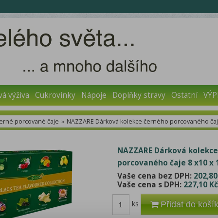
vá výživa
Cukrovinky
Nápoje
Doplňky stravy
Ostatní
VÝP
erné porcované čaje
»
NAZZARE Dárková kolekce černého porcovaného čaje 
NAZZARE Dárková kolekce
porcovaného čaje 8 x10 x 1
Vaše cena bez DPH:
202,80
Vaše cena s DPH:
227,10 Kč
ks
Přidat do koší