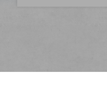
Menu
O nás
Rychlá objednávka
Doprava
Obchodní podmínky
Registrace partnera
Kontakt
Ochrana osobních údajů