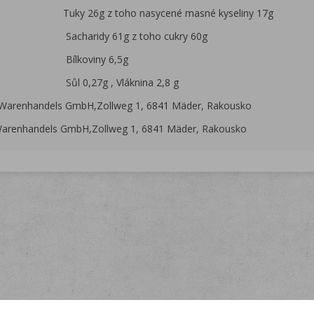
z toho nasycené masné kyseliny 17g
dy 61g z toho cukry 60g
viny 6,5g
7g , Vláknina 2,8 g
Warenhandels GmbH,Zollweg 1, 6841 Mäder, Rakousko
Warenhandels GmbH,Zollweg 1, 6841 Mäder, Rakousko