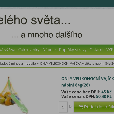
vá výživa
Cukrovinky
Nápoje
Doplňky stravy
Ostatní
VÝP
ládové mince a medaile
»
ONLY VELIKONOČNÍ VAJÍČKA v síťce s náplní 84g(2
ONLY VELIKONOČNÍ VAJÍČKA
náplní 84g(26)
Vaše cena bez DPH:
45 Kč
Vaše cena s DPH:
50,40 Kč
ks
Přidat do koší