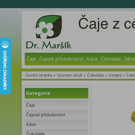
Čaje
Čajové příslušenství
Káva
Čokoláda
Zdra
Úvodní stránka
»
Seznam zboží
»
Čokoláda
»
Ostatní
»
Čoko
Kategorie
Čaje
Čajové příslušenství
Káva
Čokoláda