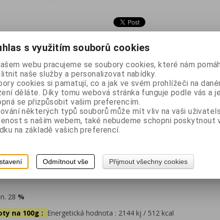
Výrobce:
ONLY
hlas s využitím souborů cookies
Katalogové číslo:
27212
našem webu pracujeme se soubory cookies, které nám pomáh
Skladem:
30 ks
litnit naše služby a personalizovat nabídky.
EAN:
9002859125997
ory cookies si pamatují, co a jak ve svém prohlížeči na dan
Dotaz na výrobek
zení děláte. Díky tomu webová stránka funguje podle vás a j
Doporučit výrobek
pná se přizpůsobit vašim preferencím.
Tisk
ování některých typů souborů může mít vliv na vaši uživatel
lnotučné
mléko
, kakaová hmota , kakaové máslo , sušená
syrovátk
šenost s naším webem, také nebudeme schopni poskytnout
dku na základě vašich preferencí.
rodní vanilková příchut´.
Může obsahovat stopy lepku.
stavení
Odmítnout vše
Přijmout všechny cookies
is
Diskuze
in. 28
%
oty na 100g :
Energetická hodnota : 2144 kj / 512 kcal