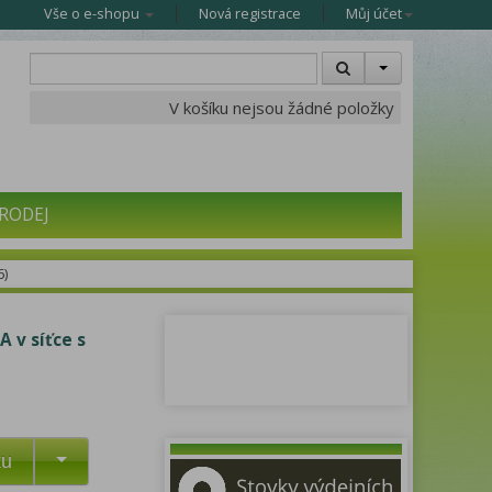
Vše o e-shopu
Nová registrace
Můj účet
V košíku nejsou žádné položky
RODEJ
6)
 v síťce s
ku