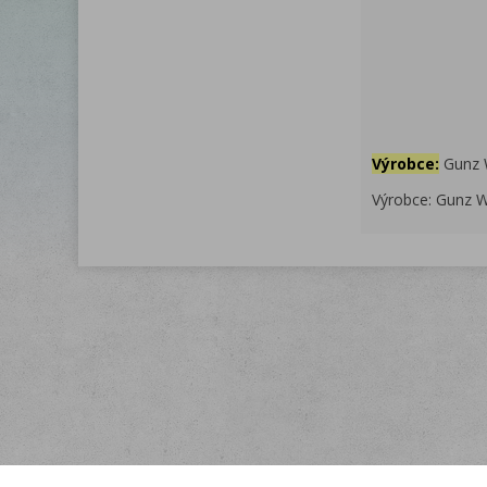
Tuky 26g 
Sachari
Bílko
Sůl 0,2
Výrobce:
Gunz 
Výrobce: Gunz 