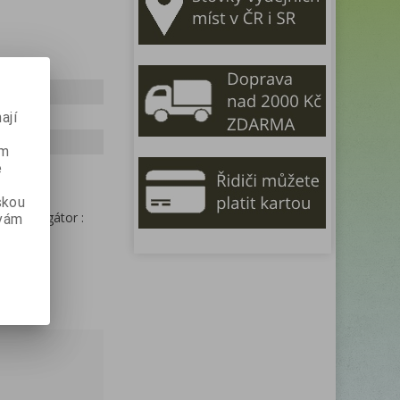
ají
ém
e
skou
a
, emulgátor :
 vám