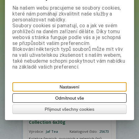
Na našem webu pracujeme se soubory cookies,
Výrobce
Filtr
které nám pomáhají zkvalitnit naše služby a
personalizovat nabídky.
Jaf Tea
Soubory cookies si pamatují, co a jak ve svém
prohlížeči na daném zařízení děláte. Díky tomu
Hledat
webová stránka funguje podle vás a je schopná
se přizpůsobit vašim preferencím.
1
Blokování některých typů souborů může mít vliv
na vaši uživatelskou zkušenost s naším webem,
Řadit podle: (
Data přidání
)
také nebudeme schopni poskytnout vám nabídku
na základě vašich preferencí.
Není na skladě
Nastavení
Odmítnout vše
Přijmout všechny cookies
JAFTEA Box Seasons Greeting's
Collection 6x30g
Výrobce:
Jaf Tea
Katalogové číslo:
25673
Kolekce černých, ovocných a zelených čajů,