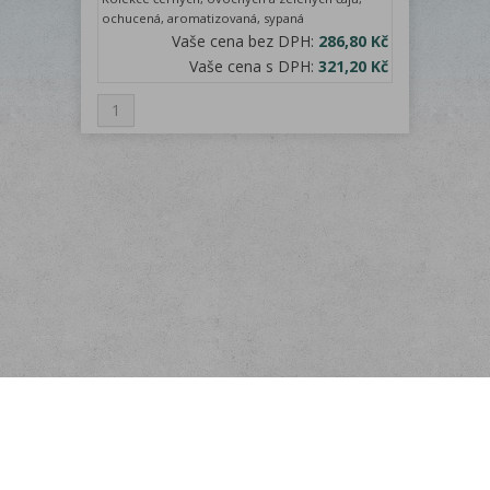
ochucená, aromatizovaná, sypaná
Vaše cena bez DPH:
286,80 Kč
Vaše cena s DPH:
321,20 Kč
1
Menu
O nás
Odběr novinek
Rychlá objednávka
Doprava