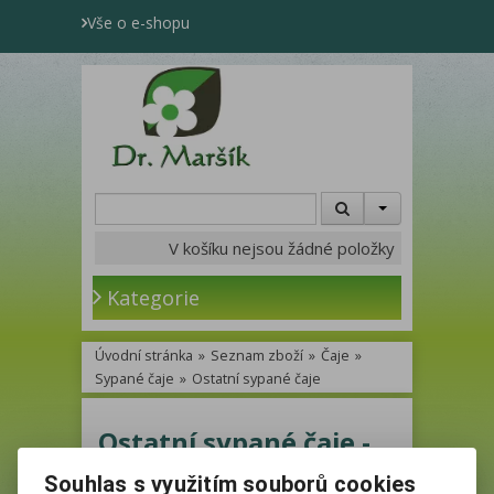
Vše o e-shopu
V košíku nejsou žádné položky
Kategorie
Úvodní stránka
»
Seznam zboží
»
Čaje
»
Sypané čaje
»
Ostatní sypané čaje
Ostatní sypané čaje -
Katalog
Souhlas s využitím souborů cookies