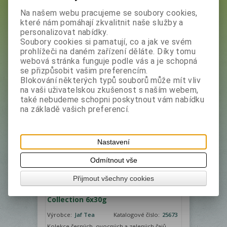
Na našem webu pracujeme se soubory cookies,
Výrobce
Filtr
které nám pomáhají zkvalitnit naše služby a
personalizovat nabídky.
Jaf Tea
Soubory cookies si pamatují, co a jak ve svém
prohlížeči na daném zařízení děláte. Díky tomu
Hledat
webová stránka funguje podle vás a je schopná
se přizpůsobit vašim preferencím.
1
Blokování některých typů souborů může mít vliv
na vaši uživatelskou zkušenost s naším webem,
Řadit podle: (
Příznaku novinka
)
také nebudeme schopni poskytnout vám nabídku
na základě vašich preferencí.
Není na skladě
Nastavení
Odmítnout vše
Přijmout všechny cookies
JAFTEA Box Seasons Greeting's
Collection 6x30g
Výrobce:
Jaf Tea
Katalogové číslo:
25673
Kolekce černých, ovocných a zelených čajů,