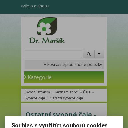
Vše o e-shopu
V košíku nejsou žádné položky
Kategorie
Úvodní stránka
»
Seznam zboží
»
Čaje
»
Sypané čaje
»
Ostatní sypané čaje
Ostatní sypané čaje -
Katalog
Souhlas s využitím souborů cookies