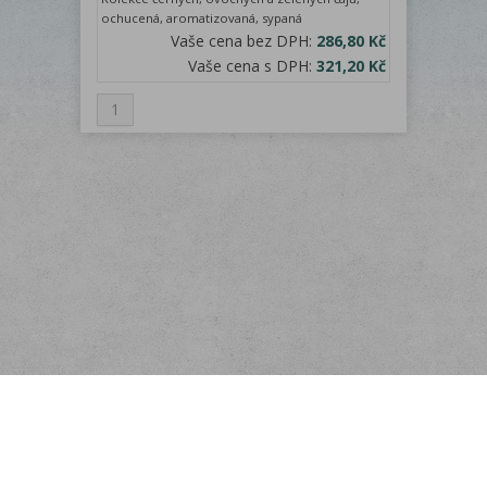
ochucená, aromatizovaná, sypaná
Vaše cena bez DPH:
286,80 Kč
Vaše cena s DPH:
321,20 Kč
1
Menu
O nás
Odběr novinek
Rychlá objednávka
Doprava