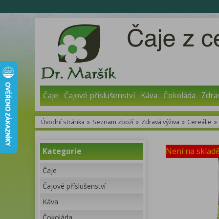
Čaje
Čajové příslušenství
Káva
Čokoláda
Zdra
Úvodní stránka
»
Seznam zboží
»
Zdravá výživa
»
Cereálie
»
Není na sklad
Kategorie
Čaje
Čajové příslušenství
Káva
Čokoláda