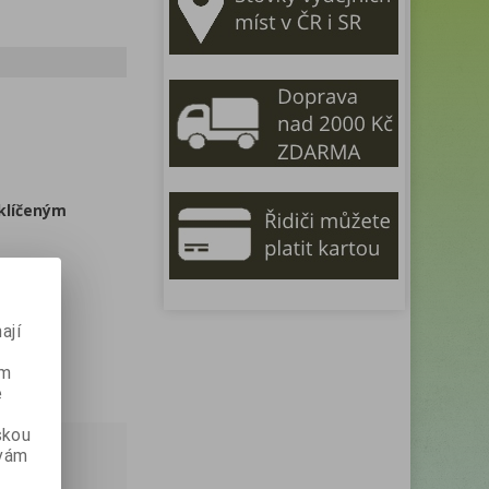
klíčeným
 prosím.
ají
ém
e
skou
 vám