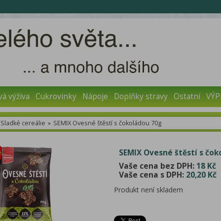
vá výživa
Cukrovinky
Nápoje
Doplňky stravy
Ostatní
VÝP
Sladké cereálie
»
SEMIX Ovesné štěstí s čokoládou 70g
ě
SEMIX Ovesné štěstí s čok
Vaše cena bez DPH:
18 Kč
Vaše cena s DPH:
20,20 Kč
Produkt není skladem