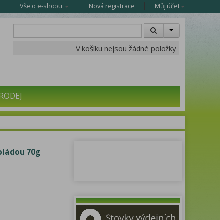
Vše o e-shopu
Nová registrace
Můj účet
V košíku nejsou žádné položky
RODEJ
oládou 70g