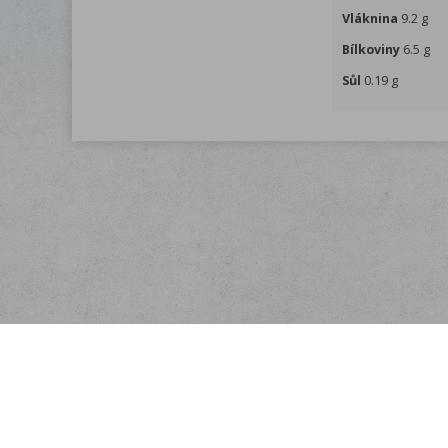
Vláknina
9.2 g
Bílkoviny
6.5 g
Sůl
0.19 g
Menu
O nás
Rychlá objednávka
Doprava
Obchodní podmínky
Registrace partnera
Kontakt
Ochrana osobních údajů