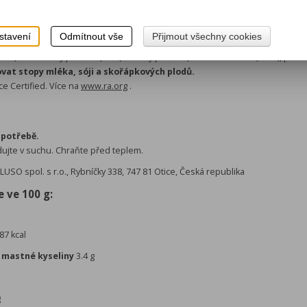
asta 38 %, klíčené
OVESNÉ
vločky bez lepku 29 % (obsah lepku max. 20 mg/k
stavení
Odmítnout vše
Přijmout všechny cookies
cukr, kakaové máslo*, emulgátor: lecitiny), voda, slunečnicový olej, kakao s
 %, čokoládový prášek 0,6 % (kakaový prášek*, kakaová hmota*, cukr), přír
at stopy mléka, sóji a skořápkových plodů.
ce Certified. Více na
www.ra.org
.
spotřebě.
ujte v suchu. Chraňte před teplem.
USO spol. s r.o., Rybníčky 338, 747 81 Otice, Česká republika
e ve 100 g:
87 kcal
 mastné kyseliny
3.4 g
g