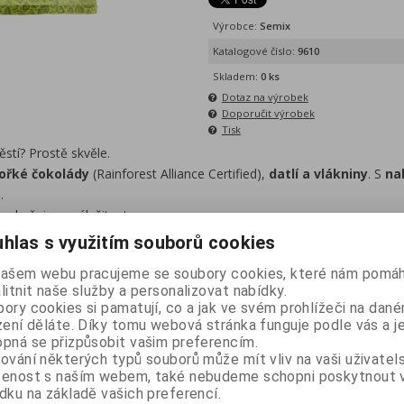
Výrobce:
Semix
Katalogové číslo:
9610
Skladem:
0 ks
Dotaz na výrobek
Doporučit výrobek
Tisk
ěstí? Prostě skvěle.
hořké čokolády
(Rainforest Alliance Certified),
datlí a vlákniny
. S
na
u.
neobyčejnou záležitost.
hlas s využitím souborů cookies
aktuálně není skladem. Pokud o něj máte zájem,
napište nám
,
našem webu pracujeme se soubory cookies, které nám pomáh
litnit naše služby a personalizovat nabídky.
ro Vás, co nejrychleji zařídit.
ory cookies si pamatují, co a jak ve svém prohlížeči na dan
is
Diskuze
zení děláte. Díky tomu webová stránka funguje podle vás a j
pná se přizpůsobit vašim preferencím.
ování některých typů souborů může mít vliv na vaši uživatel
šenost s naším webem, také nebudeme schopni poskytnout
u - Ovesné štěstí s čokoládou 70 g
dku na základě vašich preferencí.
ovocem a čokoládou bez lepku