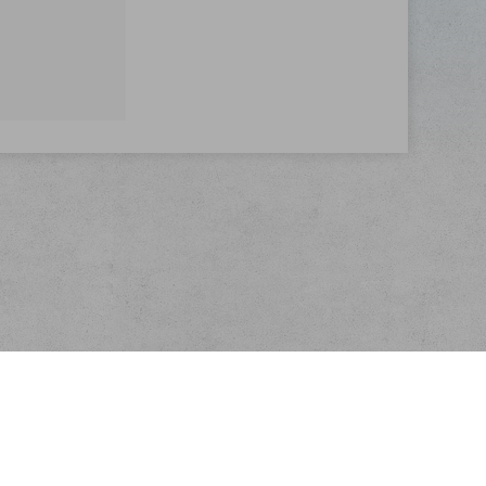
Kontakt
E-mail:
info@velkoobchodscajem.cz
Telefon:
+420 603 254 227