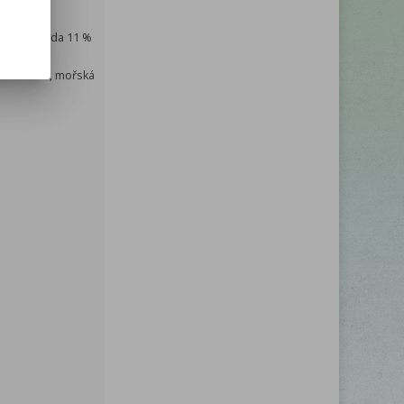
g), čokoláda 11 %
e sníženým
odní aroma, mořská