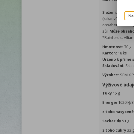
Složení:
Datlová p
Na
(kakaová hmota*, 
obsahem tuku* 0,9
sůl.
Může obsahov
*Rainforest Allian
Hmotnost:
70 g
Karton:
18 ks
Určeno k přímé 
Skladování:
Sklad
Výrobce:
SEMIX PL
Výživové údaj
Tuky
15 g
Energie
1620 kJ/3
z toho nasycené
Sacharidy
51 g
z toho cukry
33 