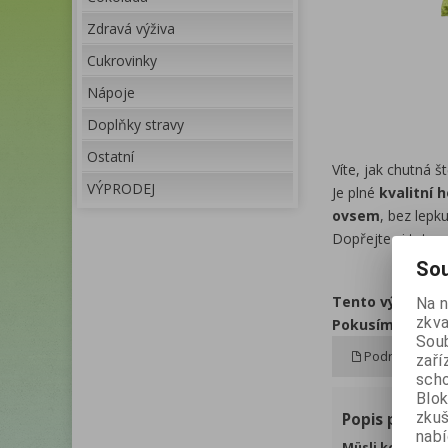
Zdravá výživa
Cukrovinky
Nápoje
Doplňky stravy
Ostatní
Víte, jak chutná št
VÝPRODEJ
Je plné
kvalitní 
ovsem
, bez lepk
Dopřejte si tuto 
Sou
Tento výrobek 
Na 
zkva
Pokusíme se ho p
Soub
Podrobný pop
zaří
scho
Blok
zku
Popis produkt
nabí
Müsli kousky s 