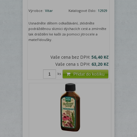
Výrobce:
Vitar
Katalogové číslo:
12929
Usnadněte dětem odkašlávání, zklidněte
podrážděnou sliznici dýchacích cest a zmírněte
tak dráždění ke kašli za pomoci jitrocele a
mateřídoušky.
Vaše cena bez DPH:
56,40 Kč
Vaše cena s DPH:
63,20 Kč
ks
Přidat do košíku