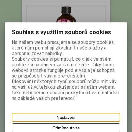
Souhlas s využitím souborů cookies
Na našem webu pracujeme se soubory cookies,
které nám pomáhají zkvalitnit naše služby a
personalizovat nabídky.
Soubory cookies si pamatují, co a jak ve svém
MAXI VITA Bylinný elixír POSÍLENÍ
prohlížeči na daném zařízení děláte. Díky tomu
IMUNITY 200 ml
webová stránka funguje podle vás a je schopná
se přizpůsobit vašim preferencím.
Blokování některých typů souborů může mít vliv
Výrobce:
Vitar
Katalogové číslo:
12927
na vaši uživatelskou zkušenost s naším webem,
také nebudeme schopni poskytnout vám nabídku
Doplněk stravy – sirup s obsahem 10 vitaminů a
na základě vašich preferencí.
bylinných extraktů.
Nastavení
Vaše cena bez DPH:
56,40 Kč
Odmítnout vše