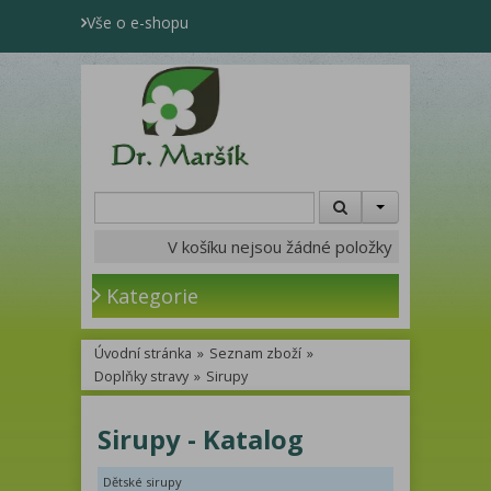
Vše o e-shopu
V košíku nejsou žádné položky
Kategorie
Úvodní stránka
»
Seznam zboží
»
Doplňky stravy
»
Sirupy
Sirupy - Katalog
Dětské sirupy