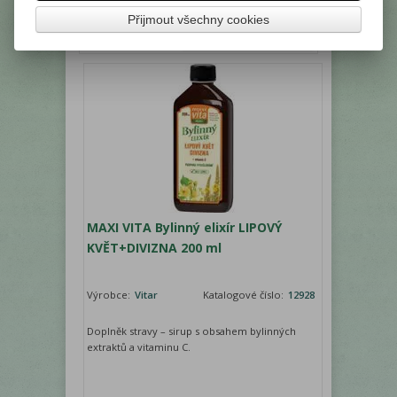
Vaše cena s DPH:
63,20 Kč
Přijmout všechny cookies
ks
Přidat do košíku
MAXI VITA Bylinný elixír LIPOVÝ
KVĚT+DIVIZNA 200 ml
Výrobce:
Vitar
Katalogové číslo:
12928
Doplněk stravy – sirup s obsahem bylinných
extraktů a vitaminu C.