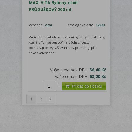
MAXI VITA Bylinný elixír
PRŮDUŠKOVÝ 200 ml
Výrobce:
Vitar
Katalogové číslo:
12930
Zmírněte průběh nachlazení bylinnými extrakty,
které příznivě působí na dýchací cesty,
pomáhají při vykašlávání a napomáhají při
rekonvalescenci.
Vaše cena bez DPH:
56,40 Kč
Vaše cena s DPH:
63,20 Kč
ks
Přidat do košíku
1
2