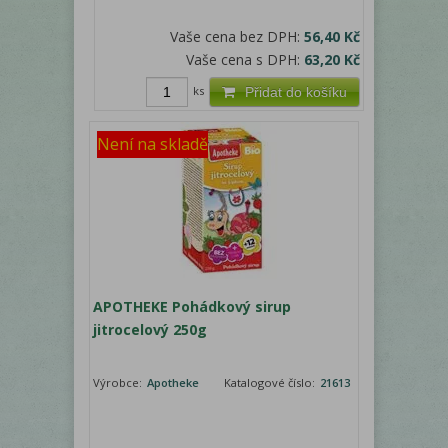
Vaše cena bez DPH:
56,40 Kč
Vaše cena s DPH:
63,20 Kč
ks
Přidat do košíku
Není na skladě
APOTHEKE Pohádkový sirup
jitrocelový 250g
Výrobce:
Apotheke
Katalogové číslo:
21613