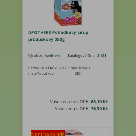
APOTHEKE Pohádkový sirup
průduškový 250g
Výrobce:
Apotheke
Katalogové číslo:
21611
Dětský KRTEČKŮV SIRUP Průduškový s
mateřídouškou BIO
Vaše cena bez DPH:
68,10 Kč
Vaše cena s DPH:
76,30 Kč
Není na skladě