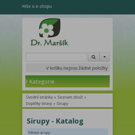
Vše o e-shopu
V košíku nejsou žádné položky
Kategorie
Úvodní stránka
»
Seznam zboží
»
Doplňky stravy
»
Sirupy
Sirupy - Katalog
Dětské sirupy