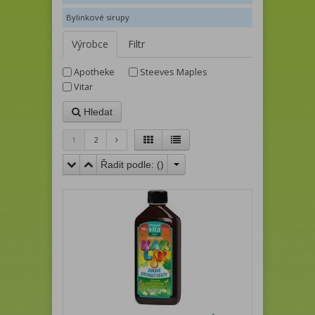
Bylinkové sirupy
Výrobce
Filtr
Apotheke
Steeves Maples
Vitar
Hledat
1
2
Řadit podle: (
)