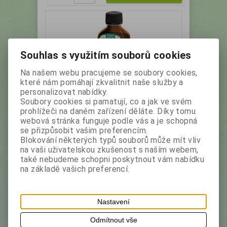
Souhlas s využitím souborů cookies
Na našem webu pracujeme se soubory cookies,
které nám pomáhají zkvalitnit naše služby a
personalizovat nabídky.
Soubory cookies si pamatují, co a jak ve svém
MAXI VITA Bylinný elixír
prohlížeči na daném zařízení děláte. Díky tomu
PRŮDUŠKOVÝ 200 ml
webová stránka funguje podle vás a je schopná
se přizpůsobit vašim preferencím.
Blokování některých typů souborů může mít vliv
Výrobce:
Vitar
Katalogové číslo:
12930
na vaši uživatelskou zkušenost s naším webem,
také nebudeme schopni poskytnout vám nabídku
Zmírněte průběh nachlazení bylinnými extrakty,
na základě vašich preferencí.
které příznivě působí na dýchací cesty,
pomáhají při vykašlávání a napomáhají při
rekonvalescenci.
Nastavení
Vaše cena bez DPH:
56,40 Kč
Odmítnout vše