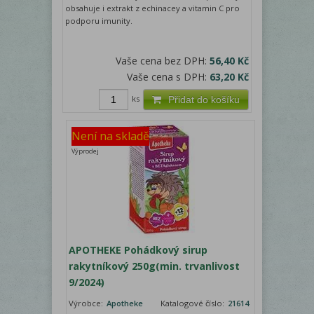
obsahuje i extrakt z echinacey a vitamin C pro
podporu imunity.
Vaše cena bez DPH:
56,40 Kč
Vaše cena s DPH:
63,20 Kč
ks
Přidat do košíku
Není na skladě
Výprodej
APOTHEKE Pohádkový sirup
rakytníkový 250g(min. trvanlivost
9/2024)
Výrobce:
Apotheke
Katalogové číslo:
21614