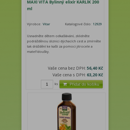
MAXI VITA Bylinný elixír KARLÍK 200
ml
Výrobce:
Vitar
Katalogové číslo:
12929
Usnadněte dětem odkašlávání, zklidněte
podrážděnou sliznici dýchacích cest a zmírněte
tak dráždění ke kašli za pomoci jitrocele a
mateřídoušky.
Vaše cena bez DPH:
56,40 Kč
Vaše cena s DPH:
63,20 Kč
ks
Přidat do košíku