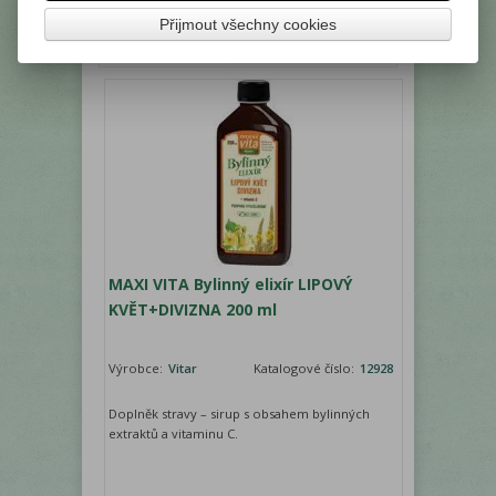
Vaše cena s DPH:
63,20 Kč
Přijmout všechny cookies
ks
Přidat do košíku
MAXI VITA Bylinný elixír LIPOVÝ
KVĚT+DIVIZNA 200 ml
Výrobce:
Vitar
Katalogové číslo:
12928
Doplněk stravy – sirup s obsahem bylinných
extraktů a vitaminu C.