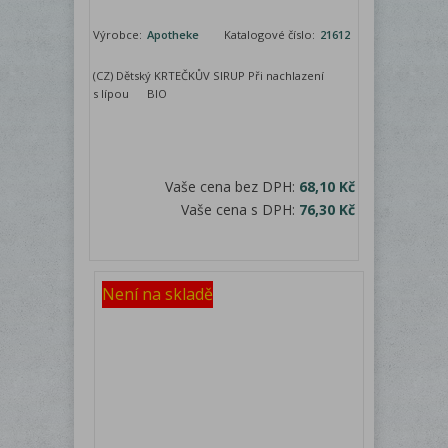
Výrobce:
Apotheke
Katalogové číslo:
21612
(CZ) Dětský KRTEČKŮV SIRUP Při nachlazení
s lípou BIO
Vaše cena bez DPH:
68,10 Kč
Vaše cena s DPH:
76,30 Kč
Není na skladě