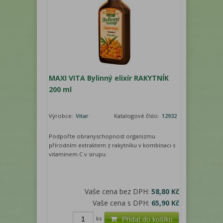
MAXI VITA Bylinný elixír RAKYTNÍK
200 ml
Výrobce:
Vitar
Katalogové číslo:
12932
Podpořte obranyschopnost organizmu
přírodním extraktem z rakytníku v kombinaci s
vitaminem C v sirupu.
Vaše cena bez DPH:
58,80 Kč
Vaše cena s DPH:
65,90 Kč
ks
Přidat do košíku