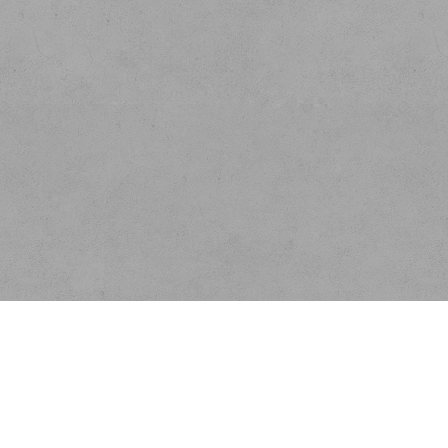
Kontakt
E-mail:
info@velkoobchodscajem.cz
Telefon:
+420 603 254 227