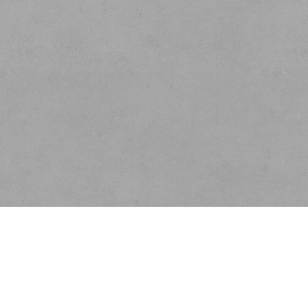
Menu
O nás
Rychlá objednávka
Doprava
Obchodní podmínky
Registrace partnera
Kontakt
Ochrana osobních údajů