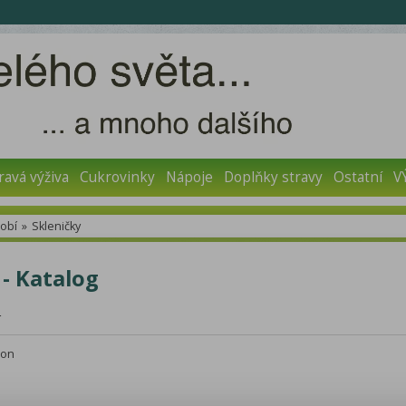
ravá výživa
Cukrovinky
Nápoje
Doplňky stravy
Ostatní
V
obí
»
Skleničky
 - Katalog
r
don