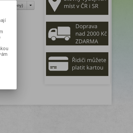
odle: (
Ceny
)
ají
ém
e
skou
 vám