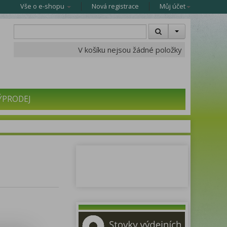
Vše o e-shopu
Nová registrace
Můj účet
V košíku nejsou žádné položky
ÝPRODEJ