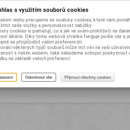
Řadit p
hlas s využitím souborů cookies
našem webu pracujeme se soubory cookies, které nám pomáh
litnit naše služby a personalizovat nabídky.
ory cookies si pamatují, co a jak ve svém prohlížeči na dan
zení děláte. Díky tomu webová stránka funguje podle vás a j
pná se přizpůsobit vašim preferencím.
LENICE
ování některých typů souborů může mít vliv na vaši uživatel
šenost s naším webem, také nebudeme schopni poskytnout
a London
Katalogové číslo:
1815
dku na základě vašich preferencí.
Vaše cena bez DPH:
42 Kč
Vaše cena s DPH:
50,80 Kč
ks
Přidat do košíku
stavení
Odmítnout vše
Přijmout všechny cookies