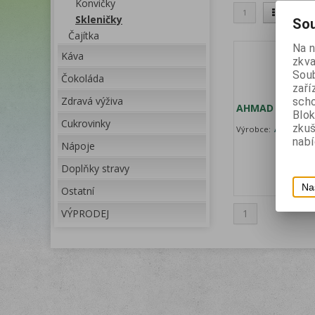
Konvičky
1
Skleničky
Sou
Čajítka
Na 
Káva
zkva
Soub
Čokoláda
zaří
Zdravá výživa
scho
AHMAD TEA-SK
Blok
Cukrovinky
zku
Výrobce:
Ahmad Te
nabí
Nápoje
Doplňky stravy
Na
Ostatní
VÝPRODEJ
1