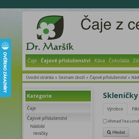
Čaje
Čajové příslušenství
Káva
Čokoláda
Zd
Úvodní stránka
»
Seznam zboží
»
Čajové příslušenství
»
Nád
Skleničky
Kategorie
Čaje
Výrobce
Filt
Čajové příslušenství
Ahmad Tea Lon
Nádobí
Hledat
Hrníčky