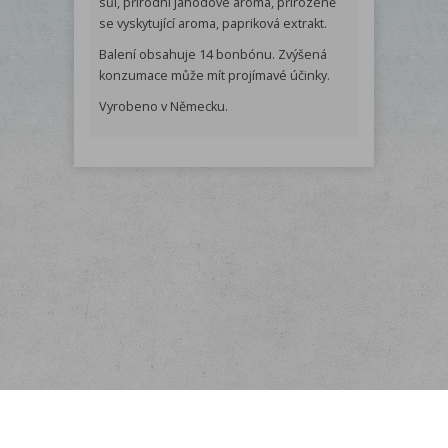
sůl, přírodní jahodové aroma, přirozeně
se vyskytující aroma, papriková extrakt.
Balení obsahuje 14 bonbónu. Zvýšená
konzumace může mít projímavé účinky.
Vyrobeno v Německu.
Menu
O nás