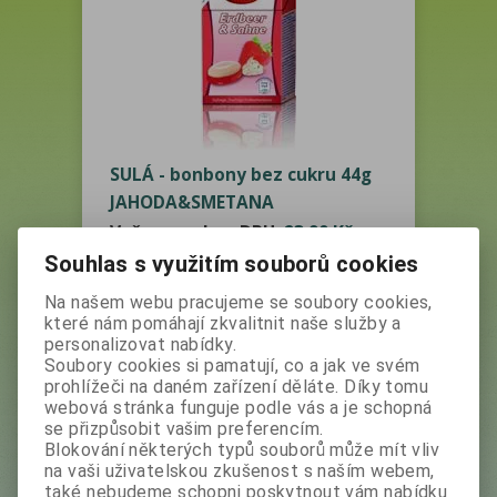
SULÁ - bonbony bez cukru 44g
JAHODA&SMETANA
Vaše cena bez DPH:
23,90 Kč
Vaše cena s DPH:
26,80 Kč
Souhlas s využitím souborů cookies
ks
Na našem webu pracujeme se soubory cookies,
které nám pomáhají zkvalitnit naše služby a
personalizovat nabídky.
Přidat do košíku
Soubory cookies si pamatují, co a jak ve svém
prohlížeči na daném zařízení děláte. Díky tomu
webová stránka funguje podle vás a je schopná
se přizpůsobit vašim preferencím.
Blokování některých typů souborů může mít vliv
Výrobce:
Sulá
na vaši uživatelskou zkušenost s naším webem,
také nebudeme schopni poskytnout vám nabídku
Katalogové číslo:
27231