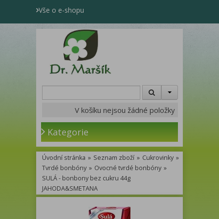
Vše o e-shopu
V košíku nejsou žádné položky
Kategorie
Úvodní stránka
»
Seznam zboží
»
Cukrovinky
»
Tvrdé bonbóny
»
Ovocné tvrdé bonbóny
»
SULÁ - bonbony bez cukru 44g
JAHODA&SMETANA