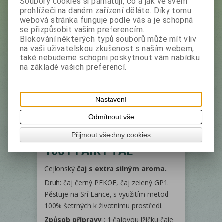
Soubory cookies si pamatují, co a jak ve svém
Výrobce:
Zylanica
prohlížeči na daném zařízení děláte. Díky tomu
Katalogové číslo:
25581
webová stránka funguje podle vás a je schopná
se přizpůsobit vašim preferencím.
Skladem:
3 ks
Blokování některých typů souborů může mít vliv
EAN:
4791051235850
na vaši uživatelskou zkušenost s naším webem,
Dotaz na výrobek
také nebudeme schopni poskytnout vám nabídku
Doporučit výrobek
na základě vašich preferencí.
Tisk
Čaj smíšený Listový
Nastavení
ZYLANICA PREMIUM
Odmítnout vše
BLACK& GREEN TEA
Přijmout všechny cookies
1001 FAIRY TAL
Cejlonský
čaj s extra silným aroma.
Druh: čaj černý PEKOE, čaj zelený GP1.
Pěstuje na Srí Lance, s využitím metod
100% šetrných k životnímu prostředí.
Způsob přípravy
: 1 čajovou lžičku čaje