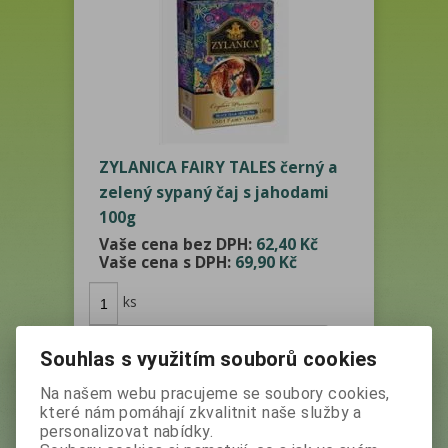
ZYLANICA FAIRY TALES černý a
zelený sypaný čaj s jahodami
100g
Vaše cena bez DPH:
62,40 Kč
Vaše cena s DPH:
69,90 Kč
ks
Přidat do košíku
Souhlas s využitím souborů cookies
Na našem webu pracujeme se soubory cookies,
které nám pomáhají zkvalitnit naše služby a
personalizovat nabídky.