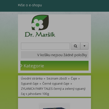
Vše o e-shopu
V košíku nejsou žádné položky
Kategorie
Úvodní stránka
»
Seznam zboží
»
Čaje
»
Sypané čaje
»
Černé sypané čaje
»
ZYLANICA FAIRY TALES černý a zelený sypaný
čaj s jahodami 100g