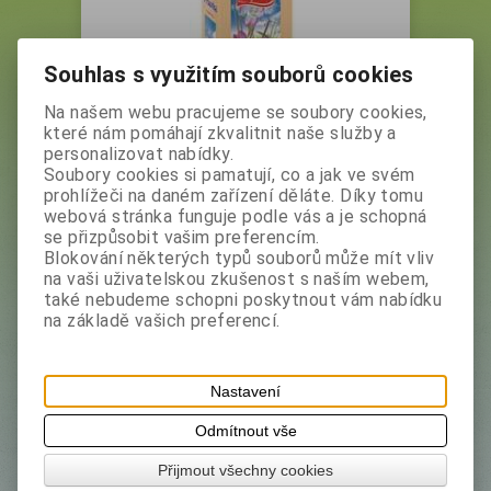
Souhlas s využitím souborů cookies
Na našem webu pracujeme se soubory cookies,
které nám pomáhají zkvalitnit naše služby a
personalizovat nabídky.
APOTHEKE Vrbovka malokvětá
Soubory cookies si pamatují, co a jak ve svém
nať 75g
prohlížeči na daném zařízení děláte. Díky tomu
Vaše cena bez DPH:
34 Kč
webová stránka funguje podle vás a je schopná
Vaše cena s DPH:
38,10 Kč
se přizpůsobit vašim preferencím.
Blokování některých typů souborů může mít vliv
Produkt není skladem
na vaši uživatelskou zkušenost s naším webem,
také nebudeme schopni poskytnout vám nabídku
na základě vašich preferencí.
Výrobce:
Apotheke
Nastavení
Katalogové číslo:
7230
Odmítnout vše
Skladem:
0 ks
EAN:
8595178209307
Přijmout všechny cookies
Dotaz na výrobek