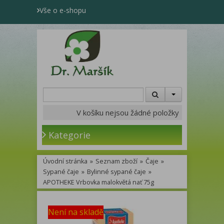
Vše o e-shopu
V košíku nejsou žádné položky
Kategorie
Úvodní stránka
»
Seznam zboží
»
Čaje
»
Sypané čaje
»
Bylinné sypané čaje
»
APOTHEKE Vrbovka malokvětá nať 75g
Není na skladě