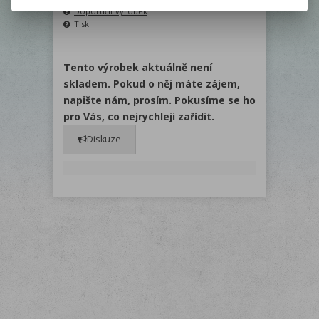
Doporučit výrobek
Tisk
Tento výrobek aktuálně není
skladem. Pokud o něj máte zájem,
napište nám
, prosím. Pokusíme se ho
pro Vás, co nejrychleji zařídit.
Diskuze