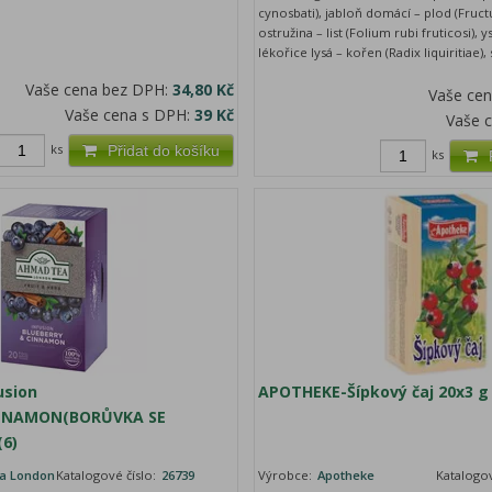
cynosbati), jabloň domácí – plod (Fruct
ostružina – list (Folium rubi fruticosi), 
lékořice lysá – kořen (Radix liquiritiae), 
Vaše cena bez DPH:
34,80 Kč
Vaše ce
Vaše cena s DPH:
39 Kč
Vaše 
ks
Přidat do košíku
ks
usion
APOTHEKE-Šípkový čaj 20x3 g
NNAMON(BORŮVKA SE
(6)
a London
Katalogové číslo:
26739
Výrobce:
Apotheke
Katalogov