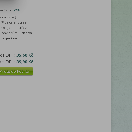
é číslo:
7235
 v nálevových
 (Flos calendulae).
kci jater a střev.
a obkladům. Přispívá
 hojení ran.
bez DPH:
35,60 Kč
a s DPH:
39,90 Kč
Přidat do košíku