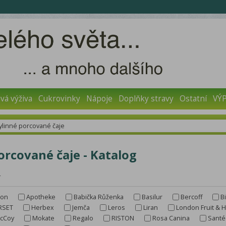
vá výživa
Cukrovinky
Nápoje
Doplňky stravy
Ostatní
VÝ
ylinné porcované čaje
orcované čaje - Katalog
r
don
Apotheke
Babička Růženka
Basilur
Bercoff
B
RSET
Herbex
Jemča
Leros
Liran
London Fruit & 
cCoy
Mokate
Regalo
RISTON
Rosa Canina
Santé