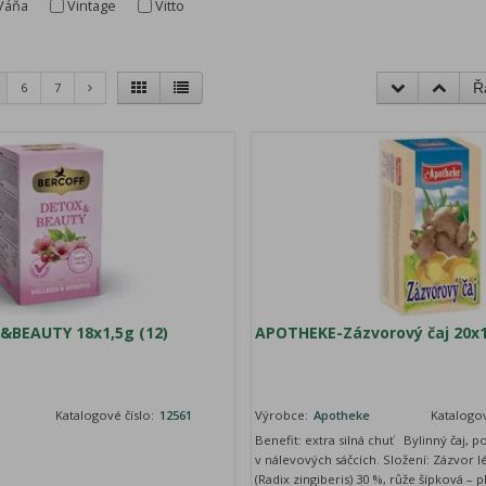
Váňa
Vintage
Vitto
6
7
Ř
&BEAUTY 18x1,5g (12)
APOTHEKE-Zázvorový čaj 20x
Katalogové číslo:
12561
Výrobce:
Apotheke
Katalogov
Benefit: extra silná chuť Bylinný čaj, 
v nálevových sáčcích. Složení: Zázvor 
(Radix zingiberis) 30 %, růže šípková – p