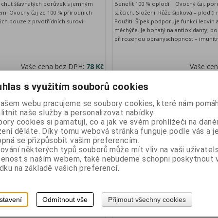
u chuť šťavnatých borůvek s jemným
Benefit 100 % oplodí Ovocný čaj, por
m. Ovocný čaj ze 100 % přírodních
sáčcích. Složení: Růže šípková – plod (F
ých pouze z prvotřídních surovi
Použití: Šípek podporuje funkci ledvi
měchýře. Je bohatý na antioxidanty, 
přirozenou obranyschopnost – imunitn
Vaše cena bez DPH:
78 Kč
Vaše ce
Vaše cena s DPH:
87,40 Kč
Vaše cen
hlas s využitím souborů cookies
ks
ks
Přidat do košíku
našem webu pracujeme se soubory cookies, které nám pomáh
litnit naše služby a personalizovat nabídky.
ory cookies si pamatují, co a jak ve svém prohlížeči na dan
zení děláte. Díky tomu webová stránka funguje podle vás a j
pná se přizpůsobit vašim preferencím.
ování některých typů souborů může mít vliv na vaši uživatel
šenost s naším webem, také nebudeme schopni poskytnout
dku na základě vašich preferencí.
alka čaj
APOTHEKE Měsíček lékařský 
stavení
Odmítnout vše
Přijmout všechny cookies