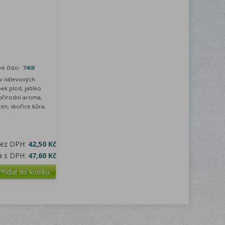
é číslo:
7408
v nálevových
pek plod, jablko
, přírodní aroma,
en, skořice kůra,
bez DPH:
42,50 Kč
a s DPH:
47,60 Kč
Přidat do košíku