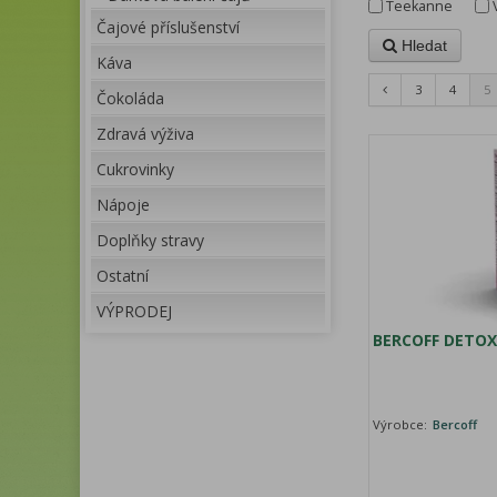
Teekanne
Čajové příslušenství
Hledat
Káva
3
4
5
Čokoláda
Zdravá výživa
Cukrovinky
Nápoje
Doplňky stravy
Ostatní
VÝPRODEJ
BERCOFF DETOX
Výrobce:
Bercoff