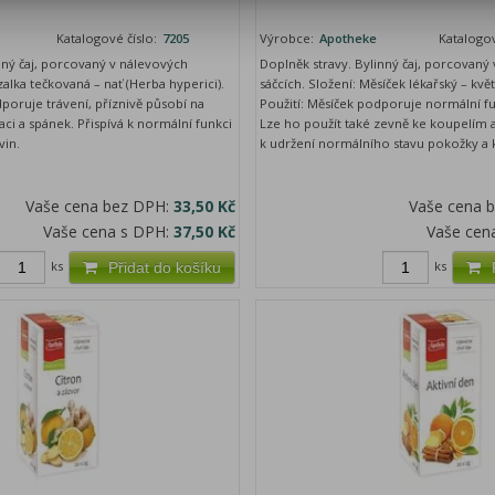
Katalogové číslo:
7205
Výrobce:
Apotheke
Katalogov
nný čaj, porcovaný v nálevových
Doplněk stravy. Bylinný čaj, porcovaný
zalka tečkovaná – nať (Herba hyperici).
sáčcích. Složení: Měsíček lékařský – květ
dporuje trávení, příznivě působí na
Použití: Měsíček podporuje normální fun
aci a spánek. Přispívá k normální funkci
Lze ho použít také zevně ke koupelím 
vin.
k udržení normálního stavu pokožky a k
Vaše cena bez DPH:
33,50 Kč
Vaše cena 
Vaše cena s DPH:
37,50 Kč
Vaše cen
ks
ks
Přidat do košíku