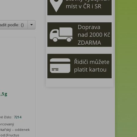
adit podle: (
)
1,5g
é číslo:
7214
porcovaný
lékařský – oddenek
lod (Fructus