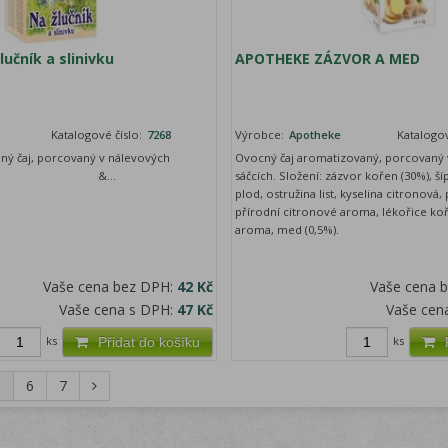
učník a slinivku
APOTHEKE ZÁZVOR A MED
Katalogové číslo:
7268
Výrobce:
Apotheke
Katalogov
nný čaj, porcovaný v nálevových
Ovocný čaj aromatizovaný, porcovaný 
ložení: &...
sáčcích. Složení: zázvor kořen (30%), ší
plod, ostružina list, kyselina citronová
přírodní citronové aroma, lékořice koř
aroma, med (0,5%).
Vaše cena bez DPH:
42 Kč
Vaše cena 
Vaše cena s DPH:
47 Kč
Vaše cen
ks
ks
Přidat do košíku
5
6
7