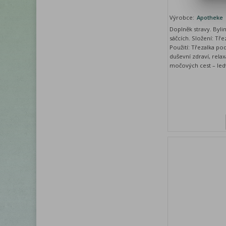
Výrobce:
Apotheke
Doplněk stravy. Byli
sáčcích. Složení: Tře
Použití: Třezalka po
duševní zdraví, relax
močových cest – led