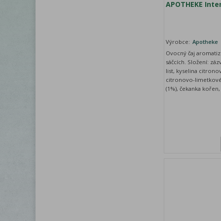
APOTHEKE Inten
Výrobce:
Apotheke
Ovocný čaj aromati
sáčcích. Složení: záz
list, kyselina citron
citronovo-limetkové 
(1%), čekanka kořen,