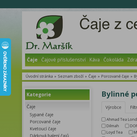
Čaje
Čajové příslušenství
Káva
Čokoláda
Zdra
Úvodní stránka
»
Seznam zboží
»
Čaje
»
Porcované čaje
»
B
Bylinné p
Kategorie
Čaje
Výrobce
Filt
Sypané čaje
Ahmad Tea Lon
Porcované čaje
Dilmah
DO
Kvetoucí čaje
Loyd Tea
M
Dárková balení čajů