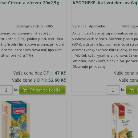
se Citron a zázvor 20x2,5g
APOTHEKE-Aktivní den-ov.čaj
Katalogové číslo:
7305
Výrobce:
Apotheke
Katalogov
zovaný, porcovaný v nálevových
Aktivní den Ovocný čaj aromatizovaný
vor kořen (30%), jablko plod, ostružina
v nálevových sáčcích. Složení: jablko pl
ová, přírodní limetkové aroma, přírodní
(20%), ostružina list, pomerančová šť
aroma, citronová tráva nať, lípa květ
aroma (7,5%), skořice kůra (5,5%), zázv
 citronová kůra (1%).
hřebíček květ, kyselina citronová, čeka
jablečná, ibišek květ, šípek plod, pome
Obsahuje přirozený...
Vaše cena bez DPH:
47 Kč
Vaše cena 
Vaše cena s DPH:
52,60 Kč
Vaše cen
ks
ks
Přidat do košíku