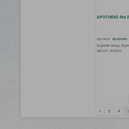
APOTHEKE-Na žl
Výrobce:
Apotheke
Doplněk stravy. Byli
sáčcích. S
3
4