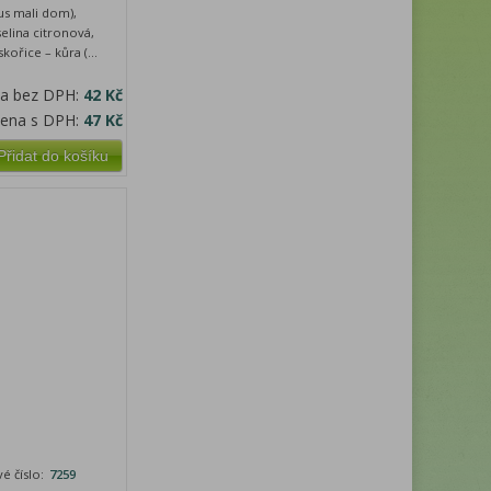
us mali dom),
yselina citronová,
skořice – kůra (...
na bez DPH:
42 Kč
cena s DPH:
47 Kč
Přidat do košíku
é číslo:
7259