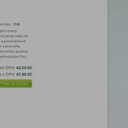
é číslo:
7240
, porcovaný
od, yerba mate list
áva a pomerančové
or kořen (5%),
nka kořen, kyselina
rančová kůra (1%).
bez DPH:
42,50 Kč
a s DPH:
47,60 Kč
Přidat do košíku