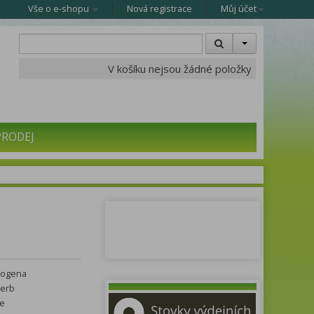
Vše o e-shopu
Nová registrace
Můj účet
V košíku nejsou žádné položky
PRODEJ
iogena
Herb
e