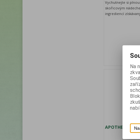
Vychutnejte si plno
skořicovým nádeche
ingrediencí získávan
Sou
Na 
zkva
Soub
zaří
scho
Blok
zku
nabí
APOTHEKE-Třez
Na